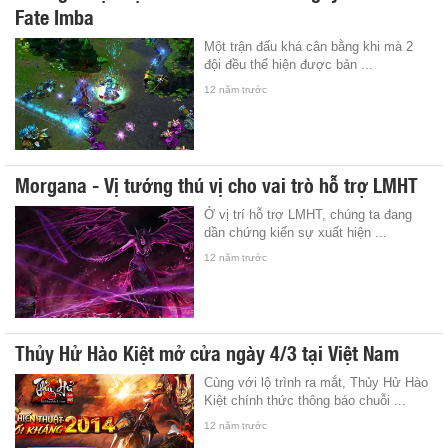
Fate Imba
Một trận đấu khá cân bằng khi mà 2
đội đều thể hiện được bản ...
12 năm trước
Morgana - Vị tướng thú vị cho vai trò hỗ trợ LMHT
Ở vị trí hỗ trợ LMHT, chúng ta đang
dần chứng kiến sự xuất hiện ...
12 năm trước
Thủy Hử Hào Kiệt mở cửa ngày 4/3 tại Việt Nam
Cùng với lộ trình ra mắt, Thủy Hử Hào
Kiệt chính thức thông báo chuỗi ...
12 năm trước