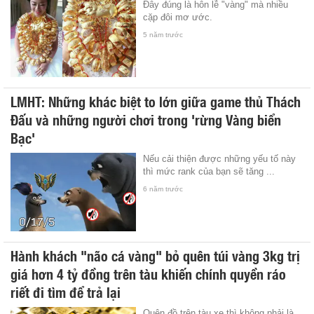
Đây đúng là hôn lễ "vàng" mà nhiều
cặp đôi mơ ước.
5 năm trước
LMHT: Những khác biệt to lớn giữa game thủ Thách
Đấu và những người chơi trong 'rừng Vàng biển
Bạc'
Nếu cải thiện được những yếu tố này
thì mức rank của bạn sẽ tăng ...
6 năm trước
Hành khách "não cá vàng" bỏ quên túi vàng 3kg trị
giá hơn 4 tỷ đồng trên tàu khiến chính quyền ráo
riết đi tìm để trả lại
Quên đồ trên tàu xe thì không phải là