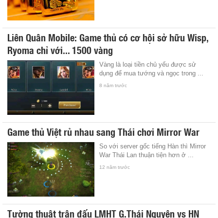
Liên Quân Mobile: Game thủ có cơ hội sở hữu Wisp,
Ryoma chỉ với... 1500 vàng
Vàng là loại tiền chủ yếu được sử
dụng để mua tướng và ngọc trong ...
8 năm trước
Game thủ Việt rủ nhau sang Thái chơi Mirror War
So với server gốc tiếng Hàn thì Mirror
War Thái Lan thuận tiện hơn ở ...
12 năm trước
Tường thuật trận đấu LMHT G.Thái Nguyên vs HN