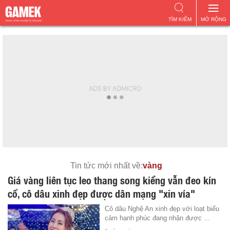
TÌM KIẾM
MỞ RỘNG
Tin tức mới nhất về:
vàng
Giá vàng liên tục leo thang song kiềng vẫn đeo kín
cổ, cô dâu xinh đẹp được dân mạng "xin vía"
Cô dâu Nghệ An xinh đẹp với loạt biểu
cảm hạnh phúc đang nhận được ...