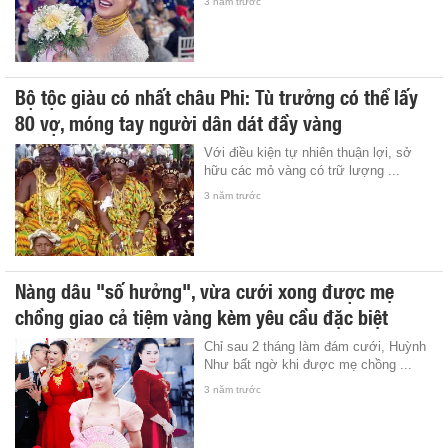
3 năm trước
Bộ tộc giàu có nhất châu Phi: Tù trưởng có thể lấy
80 vợ, móng tay người dân dát đầy vàng
Với điều kiện tự nhiên thuận lợi, sở
hữu các mỏ vàng có trữ lượng ...
3 năm trước
Nàng dâu "số hưởng", vừa cưới xong được mẹ
chồng giao cả tiệm vàng kèm yêu cầu đặc biệt
Chỉ sau 2 tháng làm đám cưới, Huỳnh
Như bất ngờ khi được mẹ chồng ...
3 năm trước