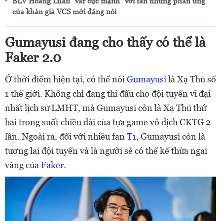
BLV Hoàng Luân "var cực mạnh" với fan nhưng phản ứng
của khán giả VCS mới đáng nói
Gumayusi đang cho thấy có thể là
Faker 2.0
Ở thời điểm hiện tại, có thể nói
Gumayusi
là Xạ Thủ số
1 thế giới. Không chỉ đang thi đấu cho đội tuyển vĩ đại
nhất lịch sử LMHT, mà Gumayusi còn là Xạ Thủ thứ
hai trong suốt chiều dài của tựa game vô địch CKTG 2
lần. Ngoài ra, đối với nhiều fan
T1
, Gumayusi còn là
tương lai đội tuyển và là người sẽ có thể kế thừa ngai
vàng của
Faker
.