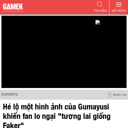
TÌM KIẾM
MỞ RỘNG
ESPORTS
QUAY LẠI
Hé lộ một hình ảnh của Gumayusi
khiến fan lo ngại "tương lai giống
Faker"