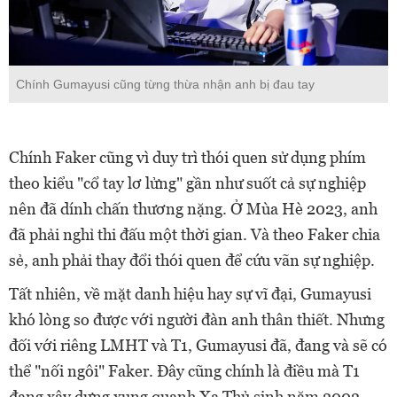
Chính Gumayusi cũng từng thừa nhận anh bị đau tay
Chính Faker cũng vì duy trì thói quen sử dụng phím
theo kiểu "cổ tay lơ lửng" gần như suốt cả sự nghiệp
nên đã dính chấn thương nặng. Ở Mùa Hè 2023, anh
đã phải nghỉ thi đấu một thời gian. Và theo Faker chia
sẻ, anh phải thay đổi thói quen để cứu vãn sự nghiệp.
Tất nhiên, về mặt danh hiệu hay sự vĩ đại, Gumayusi
khó lòng so được với người đàn anh thân thiết. Nhưng
đối với riêng LMHT và T1, Gumayusi đã, đang và sẽ có
thể "nối ngôi" Faker. Đây cũng chính là điều mà T1
đang xây dựng xung quanh Xạ Thủ sinh năm 2002