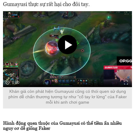
Gumayusi thực sự rất hại cho đôi tay.
0:00
Khán giả còn phát hiện Gumayusi cũng có thói quen sử dụng
phím dễ chấn thương tương tự như "cổ tay lơ lửng" của Faker
mỗi khi anh chơi game
Hành động quen thuộc của Gumayusi có thể tiềm ẩn nhiều
nguy cơ dễ giống Faker