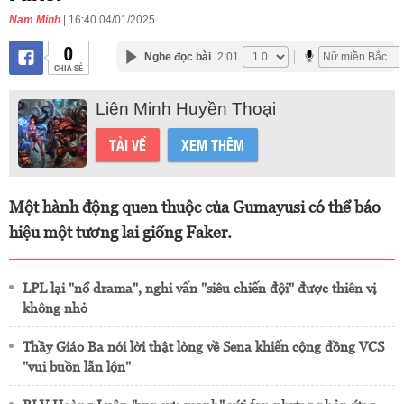
Nam Minh
| 16:40 04/01/2025
0
Nghe đọc bài
2:01
CHIA SẺ
Liên Minh Huyền Thoại
TẢI VỀ
XEM THÊM
Một hành động quen thuộc của Gumayusi có thể báo
hiệu một tương lai giống Faker.
LPL lại "nổ drama", nghi vấn "siêu chiến đội" được thiên vị
không nhỏ
Thầy Giáo Ba nói lời thật lòng về Sena khiến cộng đồng VCS
"vui buồn lẫn lộn"