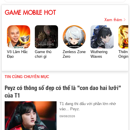
GAME MOBILE HOT
Xem thêm
Võ Lâm Hắc
Game thủ
Zenless Zone
Wuthering
Thiên 
Đạo
chơi gì
Zero
Waves
Origin
TIN CÙNG CHUYÊN MỤC
Peyz có thông số đẹp có thể là "con dao hai lưỡi"
của T1
T1 đang thi đấu với phần lớn nhờ
vào... Peyz.
09/08/2026