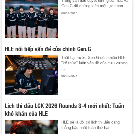
Trong ván đấu quyết định giữa HLE và
Gen.G đã chứng kiến một lựa chọn ...
06/08/2026
HLE nối tiếp vấn đề của chính Gen.G
Thất bại trước Gen.G còn khiến HLE
"kế thừa" luôn vấn đề của cựu vương
...
06/08/2026
Lịch thi đấu LCK 2026 Rounds 3-4 mới nhất: Tuần
khó khăn của HLE
HLE sẽ là đội có lịch thi đấu căng
thẳng bậc nhất tuần thứ hai ...