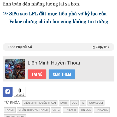
tính toán đến những tương lai xa hơn.
Siêu sao LPL đặt mục tiêu phá vỡ kỷ lục của
Faker nhưng chính fan cũng không tin tưởng
Theo
Phụ Nữ Số
Copy link
Liên Minh Huyền Thoại
TẢI VỀ
XEM THÊM
0
CHIA SẺ
TỪ KHÓA
LIÊN MINH HUYỀN THOẠI
LMHT
LOL
T1
GUMAYUSI
FAKER
CHẤN THƯƠNG FAKER
CKTG
TIN LMHT
TIN LOL
TIN GAME
TIN TỨC GAME