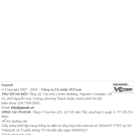
GameK
© Copyright 2007 - 2026 –
Công ty Cổ phần VCCorp
TRỤ SỞ HÀ NỘI:
Tầng 22, Tòa nhà Center Building, Hapulico Complex, Số
01, phố Nguyễn Huy Tưởng, phường Thanh Xuân, thành phố Hà Nội.
Điện thoại: 024 7309 5555.
Email:
info@gamek.vn
VPĐD TẠI TP.HCM:
Tầng 4 Tòa nhà 123, 127 Võ Văn Tần, phường 6, quận 3, TP. Hồ Chí
Minh
Hỗ trợ quảng cáo:
Giấy phép thiết lập trang thông tin điện tử tổng hợp trên internet số 3634/GP-TTĐT do Sở
Thông tin và Truyền thông TP Hà Nội cấp ngày 06/09/2017
Chính sách bảo mật