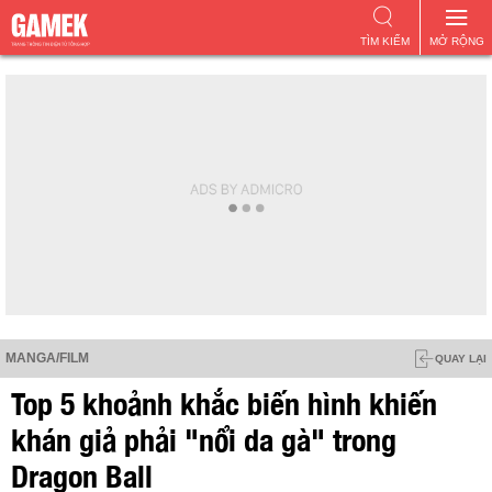
TÌM KIẾM
MỞ RỘNG
MANGA/FILM
QUAY LẠI
Top 5 khoảnh khắc biến hình khiến
khán giả phải "nổi da gà" trong
Dragon Ball