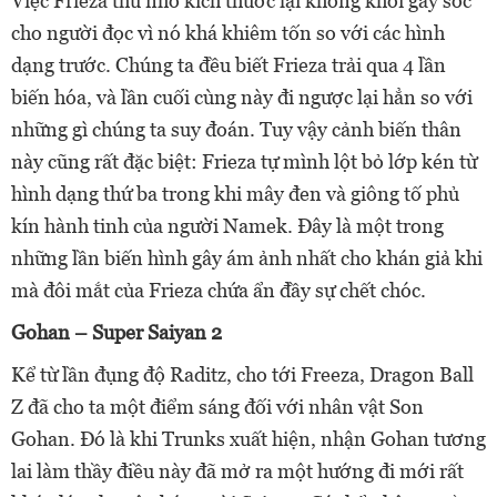
Việc Frieza thu nhỏ kích thước lại không khỏi gây sốc
cho người đọc vì nó khá khiêm tốn so với các hình
dạng trước. Chúng ta đều biết Frieza trải qua 4 lần
biến hóa, và lần cuối cùng này đi ngược lại hẳn so với
những gì chúng ta suy đoán. Tuy vậy cảnh biến thân
này cũng rất đặc biệt: Frieza tự mình lột bỏ lớp kén từ
hình dạng thứ ba trong khi mây đen và giông tố phủ
kín hành tinh của người Namek. Đây là một trong
những lần biến hình gây ám ảnh nhất cho khán giả khi
mà đôi mắt của Frieza chứa ẩn đầy sự chết chóc.
Gohan – Super Saiyan 2
Kể từ lần đụng độ Raditz, cho tới Freeza, Dragon Ball
Z đã cho ta một điểm sáng đối với nhân vật Son
Gohan. Đó là khi Trunks xuất hiện, nhận Gohan tương
lai làm thầy điều này đã mở ra một hướng đi mới rất