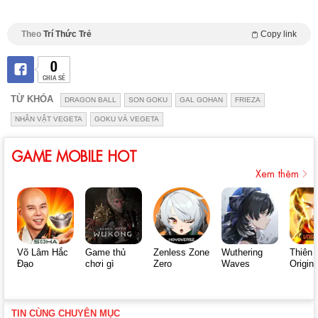
Theo
Trí Thức Trẻ
Copy link
0
CHIA SẺ
TỪ KHÓA
DRAGON BALL
SON GOKU
GAL GOHAN
FRIEZA
NHÂN VẬT VEGETA
GOKU VÀ VEGETA
GAME MOBILE HOT
Xem thêm
Võ Lâm Hắc
Game thủ
Zenless Zone
Wuthering
Thiên 
Đạo
chơi gì
Zero
Waves
Origin
TIN CÙNG CHUYÊN MỤC