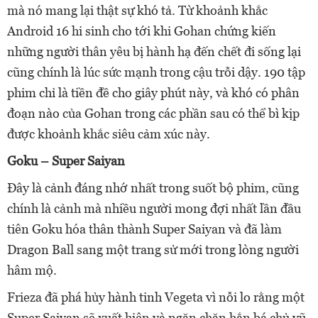
mà nó mang lại thật sự khó tả. Từ khoảnh khắc
Android 16 hi sinh cho tới khi Gohan chứng kiến
những người thân yêu bị hành hạ đến chết đi sống lại
cũng chính là lúc sức mạnh trong cậu trỗi dậy. 190 tập
phim chỉ là tiền đề cho giây phút này, và khó có phân
đoạn nào của Gohan trong các phần sau có thể bì kịp
được khoảnh khắc siêu cảm xúc này.
Goku – Super Saiyan
Đây là cảnh đáng nhớ nhất trong suốt bộ phim, cũng
chính là cảnh mà nhiều người mong đợi nhất lần đầu
tiên Goku hóa thân thành Super Saiyan và đã làm
Dragon Ball sang một trang sử mới trong lòng người
hâm mộ.
Frieza đã phá hủy hành tinh Vegeta vì nỗi lo rằng một
Super Saiyan sẽ xuất hiện và ngăn chặn hắn bá chủ vũ