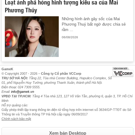
Loạt ảnh phá hỏng hình tượng kiêu sa của Mai
Phương Thúy
Những hình ảnh gây sốc của Mai
Phương Thuý bất ngờ được chia sẻ
rầm ...
06/08/2026
GameK
© Copyright 2007 - 2026 –
Công ty Cổ phần VCCorp
TRỤ SỞ HÀ NỘI:
Tầng 22, Tòa nhà Center Building, Hapulico Complex, Số
01, phố Nguyễn Huy Tưởng, phường Thanh Xuân, thành phố Hà Nội.
Điện thoại: 024 7309 5555.
Email:
info@gamek.vn
VPĐD TẠI TP.HCM:
Tầng 4 Tòa nhà 123, 127 Võ Văn Tần, phường 6, quận 3, TP. Hồ Chí
Minh
Hỗ trợ quảng cáo:
Giấy phép thiết lập trang thông tin điện tử tổng hợp trên internet số 3634/GP-TTĐT do Sở
Thông tin và Truyền thông TP Hà Nội cấp ngày 06/09/2017
Chính sách bảo mật
Xem bản Desktop