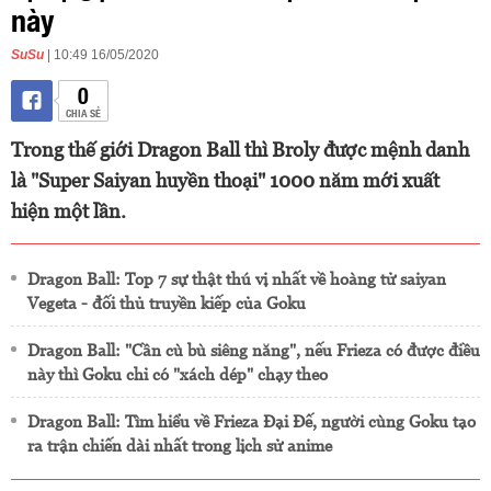
này
SuSu
| 10:49 16/05/2020
0
CHIA SẺ
Trong thế giới Dragon Ball thì Broly được mệnh danh
là "Super Saiyan huyền thoại" 1000 năm mới xuất
hiện một lần.
Dragon Ball: Top 7 sự thật thú vị nhất về hoàng tử saiyan
Vegeta - đối thủ truyền kiếp của Goku
Dragon Ball: "Cần cù bù siêng năng", nếu Frieza có được điều
này thì Goku chỉ có "xách dép" chạy theo
Dragon Ball: Tìm hiểu về Frieza Đại Đế, người cùng Goku tạo
ra trận chiến dài nhất trong lịch sử anime