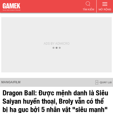
TÌM KIẾM
MỞ RỘNG
MANGA/FILM
QUAY LẠI
Dragon Ball: Được mệnh danh là Siêu
Saiyan huyền thoại, Broly vẫn có thể
bị hạ gục bởi 5 nhân vật "siêu mạnh"