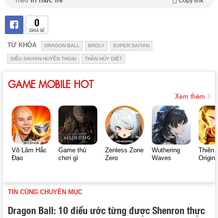
Theo
Trí Thức Trẻ
Copy link
0
CHIA SẺ
TỪ KHÓA
DRAGON BALL
BROLY
SUPER SAIYAN
SIÊU SAIYAN HUYỀN THOẠI
THẦN HỦY DIỆT
GAME MOBILE HOT
Xem thêm
Võ Lâm Hắc
Game thủ
Zenless Zone
Wuthering
Thiên 
Đạo
chơi gì
Zero
Waves
Origin
TIN CÙNG CHUYÊN MỤC
Dragon Ball: 10 điều ước từng được Shenron thực