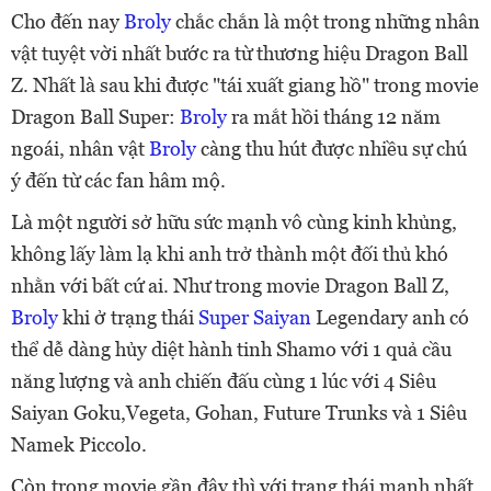
Cho đến nay
Broly
chắc chắn là một trong những nhân
vật tuyệt vời nhất bước ra từ thương hiệu Dragon Ball
Z. Nhất là sau khi được "tái xuất giang hồ" trong movie
Dragon Ball Super:
Broly
ra mắt hồi tháng 12 năm
ngoái, nhân vật
Broly
càng thu hút được nhiều sự chú
ý đến từ các fan hâm mộ.
Là một người sở hữu sức mạnh vô cùng kinh khủng,
không lấy làm lạ khi anh trở thành một đối thủ khó
nhằn với bất cứ ai. Như trong movie Dragon Ball Z,
Broly
khi ở trạng thái
Super Saiyan
Legendary anh có
thể dễ dàng hủy diệt hành tinh Shamo với 1 quả cầu
năng lượng và anh chiến đấu cùng 1 lúc với 4 Siêu
Saiyan Goku,Vegeta, Gohan, Future Trunks và 1 Siêu
Namek Piccolo.
Còn trong movie gần đây thì với trạng thái mạnh nhất