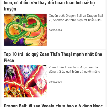
hiện, có điều ước thay đổi hoàn toàn lịch sử bộ
truyện
Xuyên suốt Dragon Ball và Dragon Ball
Z, Shenron đã thực hiện rất nhiều điều
...
08/08/2026
Top 10 trái ác quỷ Zoan Thần Thoại mạnh nhất One
Piece
Zoan Thần Thoại luôn được xem là
dòng trái ác quỷ hiếm và quyền năng
...
08/08/2026
Dragon Ball: Vì sao Vegeta chưa bao giờ dùng Ngọc