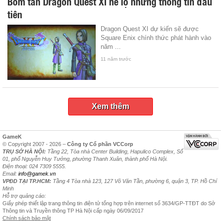
Bom tấn Dragon Quest XI hé lộ những thông tin đầu
tiên
Dragon Quest XI dự kiến sẽ được
Square Enix chính thức phát hành vào
năm ...
11 năm trước
Xem thêm
GameK
© Copyright 2007 - 2026 –
Công ty Cổ phần VCCorp
TRỤ SỞ HÀ NỘI:
Tầng 22, Tòa nhà Center Building, Hapulico Complex, Số
01, phố Nguyễn Huy Tưởng, phường Thanh Xuân, thành phố Hà Nội.
Điện thoại: 024 7309 5555.
Email:
info@gamek.vn
VPĐD TẠI TP.HCM:
Tầng 4 Tòa nhà 123, 127 Võ Văn Tần, phường 6, quận 3, TP. Hồ Chí
Minh
Hỗ trợ quảng cáo:
Giấy phép thiết lập trang thông tin điện tử tổng hợp trên internet số 3634/GP-TTĐT do Sở
Thông tin và Truyền thông TP Hà Nội cấp ngày 06/09/2017
Chính sách bảo mật