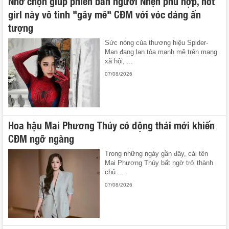
Nhờ chọn giúp phiên bản người Nhện phù hợp, hot
girl này vô tình "gây mê" CĐM với vóc dáng ấn
tượng
Sức nóng của thương hiệu Spider-
Man đang lan tỏa mạnh mẽ trên mạng
xã hội, ...
07/08/2026
Hoa hậu Mai Phương Thúy có động thái mới khiến
CĐM ngỡ ngàng
Trong những ngày gần đây, cái tên
Mai Phương Thúy bất ngờ trở thành
chủ ...
07/08/2026