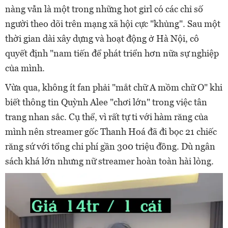
nàng vẫn là một trong những hot girl có các chỉ số
người theo dõi trên mạng xã hội cực "khủng". Sau một
thời gian dài xây dựng và hoạt động ở Hà Nội, cô
quyết định "nam tiến để phát triển hơn nữa sự nghiệp
của mình.
Vừa qua, không ít fan phải "mắt chữ A mồm chữ O" khi
biết thông tin Quỳnh Alee "chơi lớn" trong việc tân
trang nhan sắc. Cụ thể, vì rất tự ti với hàm răng của
mình nên streamer gốc Thanh Hoá đã đi bọc 21 chiếc
răng sứ với tổng chi phí gần 300 triệu đồng. Dù ngân
sách khá lớn nhưng nữ streamer hoàn toàn hài lòng.