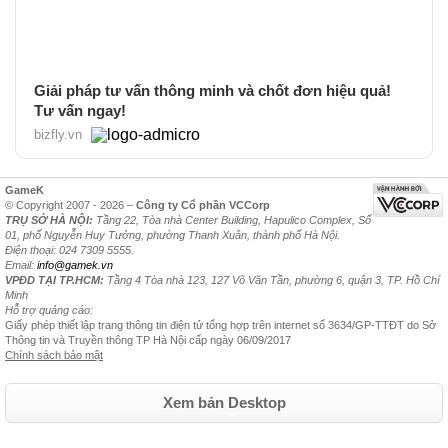
Giải pháp tư vấn thông minh và chốt đơn hiệu quả!
Tư vấn ngay!
bizfly.vn
GameK
© Copyright 2007 - 2026 –
Công ty Cổ phần VCCorp
TRỤ SỞ HÀ NỘI:
Tầng 22, Tòa nhà Center Building, Hapulico Complex, Số
01, phố Nguyễn Huy Tưởng, phường Thanh Xuân, thành phố Hà Nội.
Điện thoại: 024 7309 5555.
Email:
info@gamek.vn
VPĐD TẠI TP.HCM:
Tầng 4 Tòa nhà 123, 127 Võ Văn Tần, phường 6, quận 3, TP. Hồ Chí
Minh
Hỗ trợ quảng cáo:
Giấy phép thiết lập trang thông tin điện tử tổng hợp trên internet số 3634/GP-TTĐT do Sở
Thông tin và Truyền thông TP Hà Nội cấp ngày 06/09/2017
Chính sách bảo mật
Xem bản Desktop