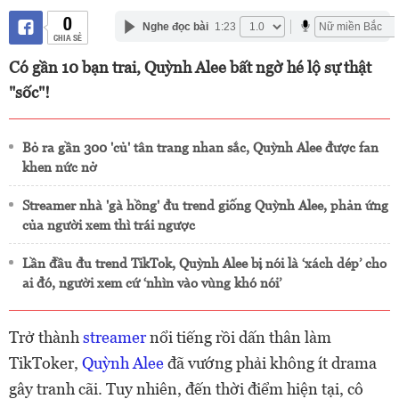
0
Nghe đọc bài
1:23
CHIA SẺ
Có gần 10 bạn trai, Quỳnh Alee bất ngờ hé lộ sự thật
"sốc"!
Bỏ ra gần 300 'củ' tân trang nhan sắc, Quỳnh Alee được fan
khen nức nở
Streamer nhà 'gà hồng' đu trend giống Quỳnh Alee, phản ứng
của người xem thì trái ngược
Lần đầu đu trend TikTok, Quỳnh Alee bị nói là ‘xách dép’ cho
ai đó, người xem cứ ‘nhìn vào vùng khó nói’
Trở thành
streamer
nổi tiếng rồi dấn thân làm
TikToker,
Quỳnh Alee
đã vướng phải không ít drama
gây tranh cãi. Tuy nhiên, đến thời điểm hiện tại, cô