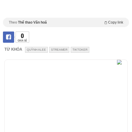
Theo
Thể thao Văn hoá
Copy link
0
CHIA SẺ
TỪ KHÓA
QUỲNH ALEE
STREAMER
TIKTOKER