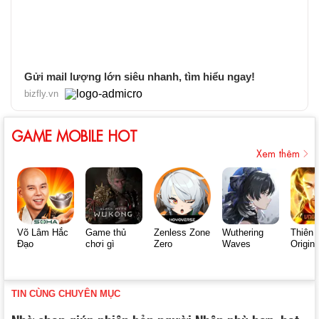
Gửi mail lượng lớn siêu nhanh, tìm hiểu ngay!
bizfly.vn
GAME MOBILE HOT
Xem thêm
Võ Lâm Hắc
Game thủ
Zenless Zone
Wuthering
Thiên 
Đạo
chơi gì
Zero
Waves
Origin
TIN CÙNG CHUYÊN MỤC