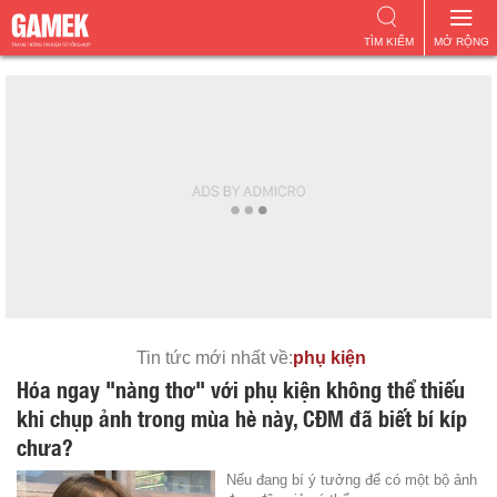
TÌM KIẾM
MỞ RỘNG
Tin tức mới nhất về:
phụ kiện
Hóa ngay "nàng thơ" với phụ kiện không thể thiếu
khi chụp ảnh trong mùa hè này, CĐM đã biết bí kíp
chưa?
Nếu đang bí ý tưởng để có một bộ ảnh