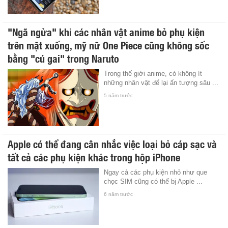
"Ngã ngửa" khi các nhân vật anime bỏ phụ kiện
trên mặt xuống, mỹ nữ One Piece cũng không sốc
bằng "cú gai" trong Naruto
Trong thế giới anime, có không ít
những nhân vật để lại ấn tượng sâu ...
5 năm trước
Apple có thể đang cân nhắc việc loại bỏ cáp sạc và
tất cả các phụ kiện khác trong hộp iPhone
Ngay cả các phụ kiện nhỏ như que
chọc SIM cũng có thể bị Apple ...
6 năm trước