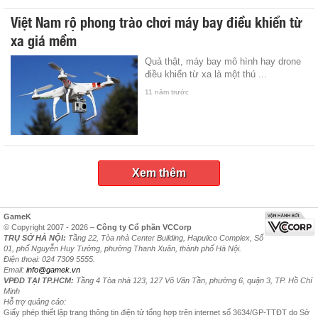
Việt Nam rộ phong trào chơi máy bay điều khiển từ
xa giá mềm
Quả thật, máy bay mô hình hay drone
điều khiển từ xa là một thú ...
11 năm trước
Xem thêm
GameK
© Copyright 2007 - 2026 –
Công ty Cổ phần VCCorp
TRỤ SỞ HÀ NỘI:
Tầng 22, Tòa nhà Center Building, Hapulico Complex, Số
01, phố Nguyễn Huy Tưởng, phường Thanh Xuân, thành phố Hà Nội.
Điện thoại: 024 7309 5555.
Email:
info@gamek.vn
VPĐD TẠI TP.HCM:
Tầng 4 Tòa nhà 123, 127 Võ Văn Tần, phường 6, quận 3, TP. Hồ Chí
Minh
Hỗ trợ quảng cáo:
Giấy phép thiết lập trang thông tin điện tử tổng hợp trên internet số 3634/GP-TTĐT do Sở