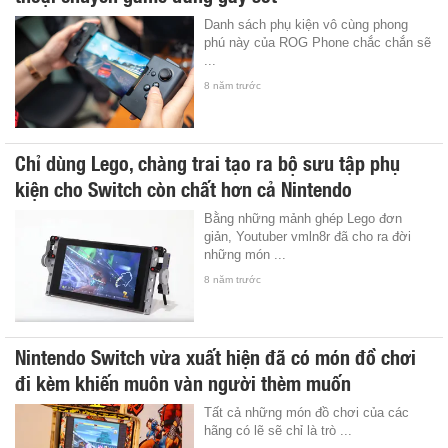
Danh sách phụ kiện vô cùng phong
phú này của ROG Phone chắc chắn sẽ
...
8 năm trước
Chỉ dùng Lego, chàng trai tạo ra bộ sưu tập phụ
kiện cho Switch còn chất hơn cả Nintendo
Bằng những mảnh ghép Lego đơn
giản, Youtuber vmln8r đã cho ra đời
những món ...
8 năm trước
Nintendo Switch vừa xuất hiện đã có món đồ chơi
đi kèm khiến muôn vàn người thèm muốn
Tất cả những món đồ chơi của các
hãng có lẽ sẽ chỉ là trò ...