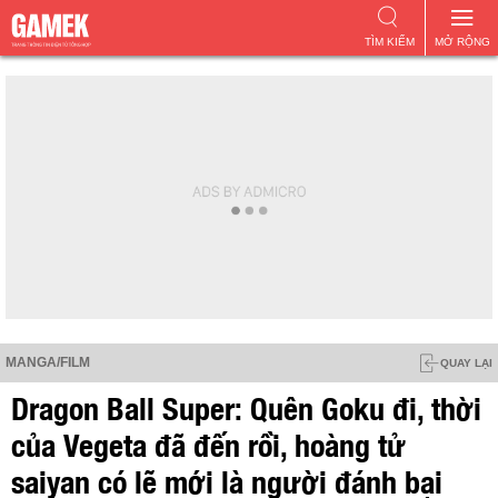
TÌM KIẾM
MỞ RỘNG
MANGA/FILM
QUAY LẠI
Dragon Ball Super: Quên Goku đi, thời
của Vegeta đã đến rồi, hoàng tử
saiyan có lẽ mới là người đánh bại