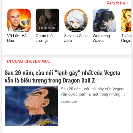
Xem thêm
Võ Lâm Hắc
Game thủ
Zenless Zone
Wuthering
Thiên 
Đạo
chơi gì
Zero
Waves
Origin
TIN CÙNG CHUYÊN MỤC
Sau 26 năm, câu nói "lạnh gáy" nhất của Vegeta
vẫn là biểu tượng trong Dragon Ball Z
Sau 26 năm, câu nói này của Vegeta
vẫn được xem là một trong những ...
07/08/2026