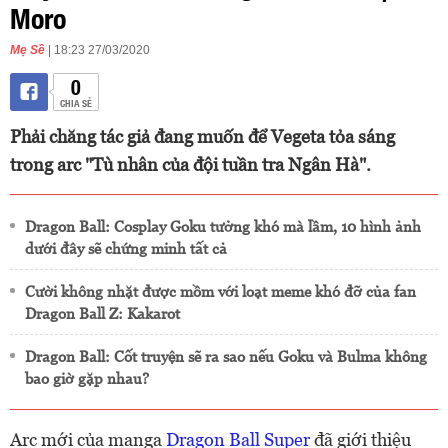
Moro
Mẹ Sề
| 18:23 27/03/2020
0
CHIA SẺ
Phải chăng tác giả đang muốn để Vegeta tỏa sáng
trong arc "Tù nhân của đội tuần tra Ngân Hà".
Dragon Ball: Cosplay Goku tưởng khó mà lầm, 10 hình ảnh
dưới đây sẽ chứng minh tất cả
Cười không nhặt được mồm với loạt meme khó đỡ của fan
Dragon Ball Z: Kakarot
Dragon Ball: Cốt truyện sẽ ra sao nếu Goku và Bulma không
bao giờ gặp nhau?
Arc mới của manga
Dragon Ball Super
đã giới thiệu ​​