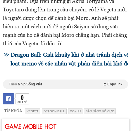
siêu phàm. Dựa trên những gì Akria Toriyama và
Toyotaro dựng lên trong câu chuyện, có lẽ Vegeta mới
là người được chọn để đánh bại Moro. Anh sẽ phát
hiện ra một cách mới để người Saiyan sử dụng sức
mạnh của họ để đánh bại Moro chẳng hạn. Phải chăng
thời của Vegeta đã đến rồi.
Dragon Ball: Giải khuây khi ở nhà tránh dịch vớ
loạt meme về các nhân vật phản diện hài khó đỡ
Theo
Nhịp Sống Việt
Copy link
0
CHIA SẺ
TỪ KHÓA
VEGETA
DRAGON BALL
GOKUU
BẢN NĂNG VÔ CỰC
GAME MOBILE HOT