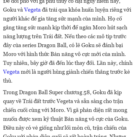
Để đối phó với gã phù thủy cổ đại nguy hiểm này,
Goku và
Vegeta
đã trải qua khóa huấn luyện riêng với
người khác để gia tăng sức mạnh của mình. Họ cố
gắng
tăng sức mạnh kịp thời để ngăn Moro hút sạch
năng lượng trên Trái đất. Nếu theo các mô tip trước
đây của series Dragon Ball, có lẽ
Goku sẽ đánh bại
Moro với hình thức Bản năng vô cực mới của mình.
Tuy nhiên, bây giờ đã đến lúc thay đổi. Lần này, chính
Vegeta
mới là người hùng giành chiến thắng trước kẻ
thù.
Trong Dragon Ball Super chương 58, Goku đã kịp
quay về Trái đất trước Vegeta và sẵn sàng cho trận
chiến cuối cùng với Moro. Vì gã phản diện rất mong
muốn được xem kỹ thuật Bản năng vô cực của Goku.
Điều này có vẻ giống như lối mòn cũ, trận chiến của
Goku với phản diện cuối sẽ rất hoành tráng. Nhưng