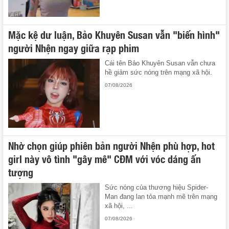
Mặc kệ dư luận, Bảo Khuyên Susan vẫn "biến hình"
người Nhện ngay giữa rạp phim
Cái tên Bảo Khuyên Susan vẫn chưa
hề giảm sức nóng trên mạng xã hội.
07/08/2026
Nhờ chọn giúp phiên bản người Nhện phù hợp, hot
girl này vô tình "gây mê" CĐM với vóc dáng ấn
tượng
Sức nóng của thương hiệu Spider-
Man đang lan tỏa mạnh mẽ trên mạng
xã hội, ...
07/08/2026