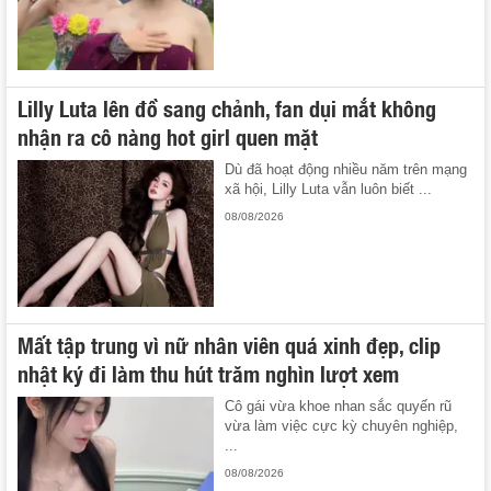
Lilly Luta lên đồ sang chảnh, fan dụi mắt không
nhận ra cô nàng hot girl quen mặt
Dù đã hoạt động nhiều năm trên mạng
xã hội, Lilly Luta vẫn luôn biết ...
08/08/2026
Mất tập trung vì nữ nhân viên quá xinh đẹp, clip
nhật ký đi làm thu hút trăm nghìn lượt xem
Cô gái vừa khoe nhan sắc quyến rũ
vừa làm việc cực kỳ chuyên nghiệp,
...
08/08/2026