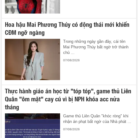
Hoa hậu Mai Phương Thúy có động thái mới khiến
CĐM ngỡ ngàng
Trong những ngày gần đây, cái tên
Mai Phương Thúy bất ngờ trở thành
chủ ...
07/08/2026
Thực hành giáo án học từ "tóp tóp", game thủ Liên
Quân "ôm mặt" cay cú vì bị NPH khóa acc nửa
tháng
Game thủ Liên Quân "khóc ròng" khi
nhận án phạt bất ngờ của Nhà phát ...
07/08/2026