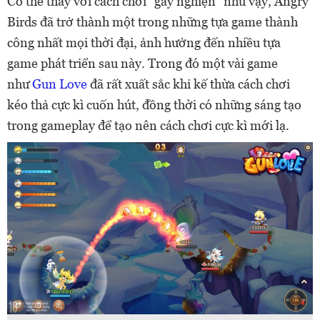
Có thể thấy với cách chơi "gây nghiện" như vậy, Angry
Birds đã trở thành một trong những tựa game thành
công nhất mọi thời đại, ảnh hưởng đến nhiều tựa
game phát triển sau này. Trong đó một vài game
như
Gun Love
đã rất xuất sắc khi kế thừa cách chơi
kéo thả cực kì cuốn hút, đồng thời có những sáng tạo
trong gameplay để tạo nên cách chơi cực kì mới lạ.