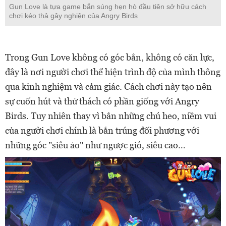
Gun Love là tựa game bắn súng hẹn hò đầu tiên sở hữu cách
chơi kéo thả gây nghiện của Angry Birds
Trong Gun Love không có góc bắn, không có căn lực,
đây là nơi người chơi thể hiện trình độ của mình thông
qua kinh nghiệm và cảm giác. Cách chơi này tạo nên
sự cuốn hút và thử thách có phần giống với Angry
Birds. Tuy nhiên thay vì bắn những chú heo, niềm vui
của người chơi chính là bắn trúng đối phương với
những góc "siêu ảo" như ngược gió, siêu cao…