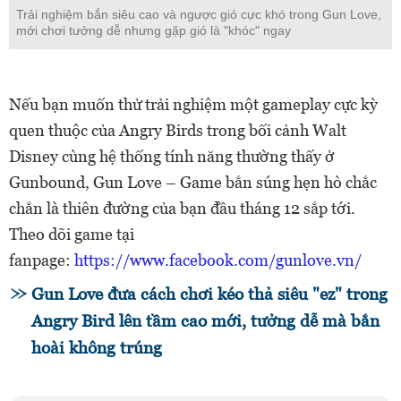
Trải nghiệm bắn siêu cao và ngược gió cực khó trong Gun Love,
mới chơi tưởng dễ nhưng gặp gió là "khóc" ngay
Nếu bạn muốn thử trải nghiệm một gameplay cực kỳ
quen thuộc của Angry Birds trong bối cảnh Walt
Disney cùng hệ thống tính năng thường thấy ở
Gunbound, Gun Love – Game bắn súng hẹn hò chắc
chắn là thiên đường của bạn đầu tháng 12 sắp tới.
Theo dõi game tại
fanpage:
https://www.facebook.com/gunlove.vn/
Gun Love đưa cách chơi kéo thả siêu "ez" trong
Angry Bird lên tầm cao mới, tưởng dễ mà bắn
hoài không trúng