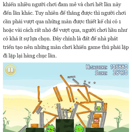
khiến nhiều người chơi đam mê và chơi hết lần này
đến lần khác. Tuy nhiên để thắng được thì người chơi
cần phải vượt qua những màn được thiết kế chỉ có 1
hoặc vài cách rất nhỏ để vượt qua, người chơi hầu như
có khá ít sự lựa chọn. Đây chính là đất để nhà phát
triển tạo nên những màn chơi khiến game thủ phải lặp
đi lặp lại hàng chục lần.