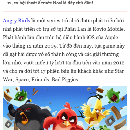
12, cơ hội thoát ế trước Noel là đây chứ đâu!
Angry Birds
là một series trò chơi được phát triển bởi
nhà phát triển có trụ sở tại Phần Lan là Rovio Mobile.
Phát hành lần đầu trên hệ điều hành iOS của Apple
vào tháng 12 năm 2009. Từ đó đến nay, tựa game này
đã gặt hái được vô số thành công và các giải thưởng
lớn nhỏ, vượt mốc 1 tỷ lượt tải đầu tiên vào năm 2012
và cho ra đời tới 17 phiên bản ăn khách khác như Star
War, Space, Friends, Bad Piggies…