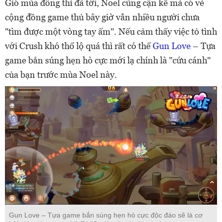
Gió mùa đông thì đã tới, Noel cũng cận kề mà có vẻ
cộng đồng game thủ bây giờ vẫn nhiều người chưa
"tìm được một vòng tay ấm". Nếu cảm thấy việc tỏ tình
với Crush khó thổ lộ quá thì rất có thể
Gun Love
– Tựa
game bắn súng hẹn hò cực mới lạ chính là "cứu cánh"
của bạn trước mùa Noel này.
Gun Love – Tựa game bắn súng hẹn hò cực độc đáo sẽ là cơ