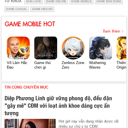
TỪ KHÓA
GUN LOVE
GAME ONLINE
GAME MOBILE
GAME BẮN SÚNG
GAME CASUAL
GAME HẸN HÒ
GAME MOBILE HOT
Xem thêm
Võ Lâm Hắc
Game thủ
Zenless Zone
Wuthering
Thiên 
Đạo
chơi gì
Zero
Waves
Origin
TIN CÙNG CHUYÊN MỤC
Diệp Phương Linh giữ vững phong độ, đều đặn
"gây mê" CĐM với loạt ảnh khoe dáng cực ấn
tượng
Hot girl này vẫn đang nhận được rất
nhiều sự chú ý từ CĐM.