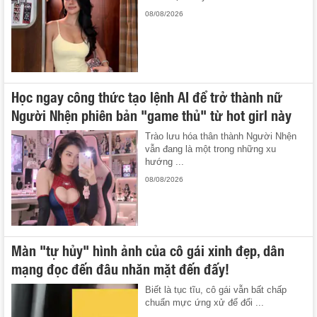
08/08/2026
Học ngay công thức tạo lệnh AI để trở thành nữ
Người Nhện phiên bản "game thủ" từ hot girl này
Trào lưu hóa thân thành Người Nhện
vẫn đang là một trong những xu
hướng ...
08/08/2026
Màn "tự hủy" hình ảnh của cô gái xinh đẹp, dân
mạng đọc đến đâu nhăn mặt đến đấy!
Biết là tục tĩu, cô gái vẫn bất chấp
chuẩn mực ứng xử để đổi ...