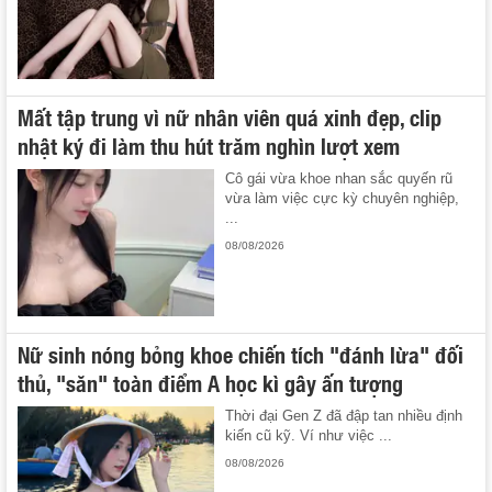
Mất tập trung vì nữ nhân viên quá xinh đẹp, clip
nhật ký đi làm thu hút trăm nghìn lượt xem
Cô gái vừa khoe nhan sắc quyến rũ
vừa làm việc cực kỳ chuyên nghiệp,
...
08/08/2026
Nữ sinh nóng bỏng khoe chiến tích "đánh lừa" đối
thủ, "săn" toàn điểm A học kì gây ấn tượng
Thời đại Gen Z đã đập tan nhiều định
kiến cũ kỹ. Ví như việc ...
08/08/2026