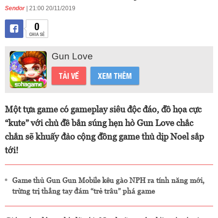
Sendor
| 21:00 20/11/2019
0
CHIA SẺ
Gun Love
TẢI VỀ
XEM THÊM
Một tựa game có gameplay siêu độc đáo, đồ họa cực
“kute” với chủ đề bắn súng hẹn hò Gun Love chắc
chắn sẽ khuấy đảo cộng đồng game thủ dịp Noel sắp
tới!
Game thủ Gun Gun Mobile kêu gào NPH ra tính năng mới,
trừng trị thẳng tay đám “trẻ trâu” phá game