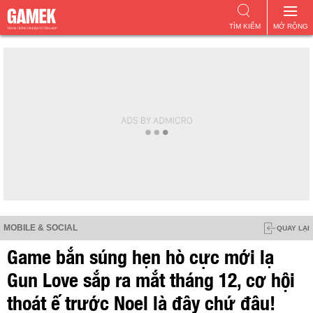
TÌM KIẾM
MỞ RỘNG
MOBILE & SOCIAL
QUAY LẠI
Game bắn súng hẹn hò cực mới lạ
Gun Love sắp ra mắt tháng 12, cơ hội
thoát ế trước Noel là đây chứ đâu!