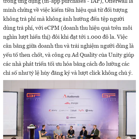
trong ứng dụng (in-app purchases - IAP), Offerwall là
minh chứng về việc kiếm tiền hiệu quả từ đối tượng
không trả phí mà không ảnh hưởng đến tệp người
dùng trả phí, với eCPM (doanh thu hiệu quả trên mỗi
nghìn lượt hiển thị) đôi khi đạt tới 1.000 đô la. Việc
cân bằng giữa doanh thu và trải nghiệm người dùng là
yếu tố then chốt, và công cụ Ad Quality của Unity giúp
các nhà phát triển tối ưu hóa bằng cách đo lường các
chỉ số như tỷ lệ hủy đăng ký và lượt click không chủ ý.