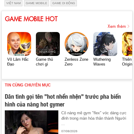
VIỆT NAM
GAME MOBILE
GAME DI ĐỘNG
GAME MOBILE HOT
Xem thêm
Võ Lâm Hắc
Game thủ
Zenless Zone
Wuthering
Thiên 
Đạo
chơi gì
Zero
Waves
Origin
TIN CÙNG CHUYÊN MỤC
Dân tình gọi tên "hot nhền nhện" trước pha biến
hình của nàng hot gymer
Cô nàng mê gym "flex" vóc dáng cực
đỉnh trong màn hóa thân thành Người
...
07/08/2026