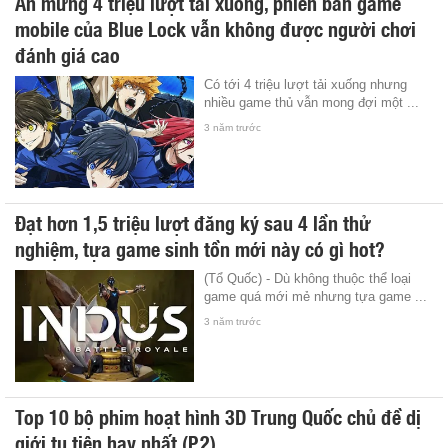
Ăn mừng 4 triệu lượt tải xuống, phiên bản game
mobile của Blue Lock vẫn không được người chơi
đánh giá cao
Có tới 4 triệu lượt tải xuống nhưng
nhiều game thủ vẫn mong đợi một ...
3 năm trước
Đạt hơn 1,5 triệu lượt đăng ký sau 4 lần thử
nghiệm, tựa game sinh tồn mới này có gì hot?
(Tổ Quốc) - Dù không thuộc thể loại
game quá mới mẻ nhưng tựa game ...
3 năm trước
Top 10 bộ phim hoạt hình 3D Trung Quốc chủ đề dị
giới tu tiên hay nhất (P.2)