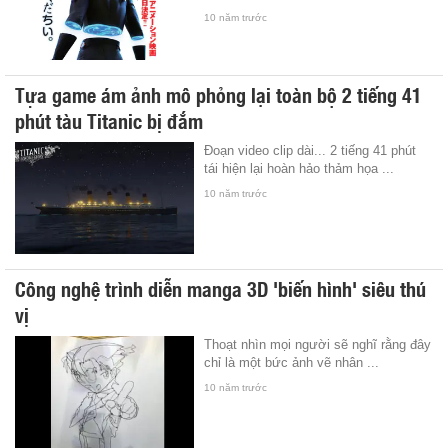
10 năm trước
Tựa game ám ảnh mô phỏng lại toàn bộ 2 tiếng 41
phút tàu Titanic bị đắm
Đoạn video clip dài... 2 tiếng 41 phút
tái hiện lại hoàn hảo thảm họa ...
10 năm trước
Công nghệ trình diễn manga 3D 'biến hình' siêu thú
vị
Thoạt nhìn mọi người sẽ nghĩ rằng đây
chỉ là một bức ảnh vẽ nhân ...
10 năm trước