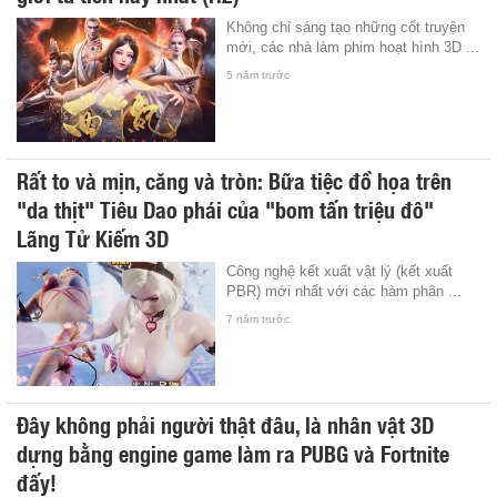
Không chỉ sáng tạo những cốt truyện
mới, các nhà làm phim hoạt hình 3D ...
5 năm trước
Rất to và mịn, căng và tròn: Bữa tiệc đồ họa trên
"da thịt" Tiêu Dao phái của "bom tấn triệu đô"
Lãng Tử Kiếm 3D
Công nghệ kết xuất vật lý (kết xuất
PBR) mới nhất với các hàm phân ...
7 năm trước
Đây không phải người thật đâu, là nhân vật 3D
dựng bằng engine game làm ra PUBG và Fortnite
đấy!