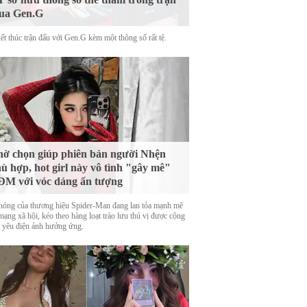
ua Gen.G
ết thúc trận đấu với Gen.G kèm một thông số rất tệ.
ờ chọn giúp phiên bản người Nhện
ù hợp, hot girl này vô tình "gây mê"
M với vóc dáng ấn tượng
nóng của thương hiệu Spider-Man đang lan tỏa mạnh mẽ
mạng xã hội, kéo theo hàng loạt trào lưu thú vị được cộng
 yêu điện ảnh hưởng ứng.