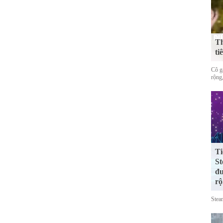
Th
ti
Cô gá
rộng,
Ti
St
đư
rộ
Stea