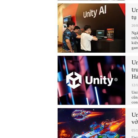
Un
tụ
20/
Ngà
tri
kiệ
gam
Un
tr
Ha
12/
Uni
cũn
con
Un
vớ
05/
Uni