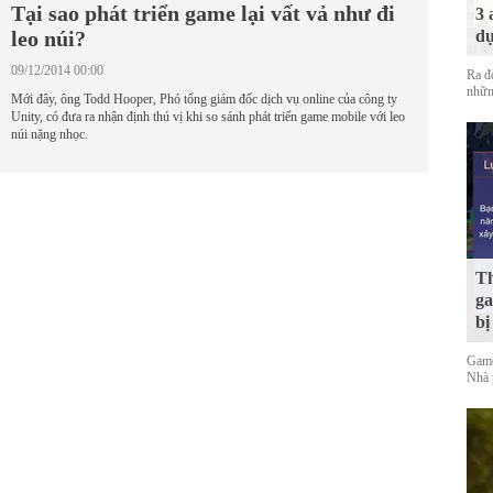
Tại sao phát triển game lại vất vả như đi
3 
leo núi?
dự
09/12/2014 00:00
Ra đ
nhữn
Mới đây, ông Todd Hooper, Phó tổng giám đốc dịch vụ online của công ty
Unity, có đưa ra nhận định thú vị khi so sánh phát triển game mobile với leo
núi nặng nhọc.
Th
ga
bị
Game
Nhà 