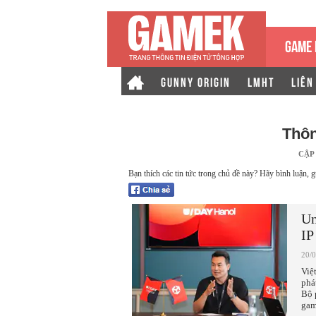
GAME 
GUNNY ORIGIN
LMHT
LIÊN
Thôn
CẬP
Bạn thích các tin tức trong chủ đề này? Hãy bình luận, g
Un
IP
20/
Việ
phá
Bộ 
gam