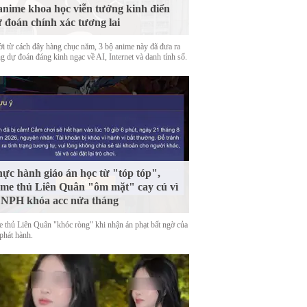
anime khoa học viễn tưởng kinh điển
 đoán chính xác tương lai
ời từ cách đây hàng chục năm, 3 bộ anime này đã đưa ra
g dự đoán đáng kinh ngạc về AI, Internet và danh tính số.
ực hành giáo án học từ "tóp tóp",
me thủ Liên Quân "ôm mặt" cay cú vì
 NPH khóa acc nửa tháng
 thủ Liên Quân "khóc ròng" khi nhận án phạt bất ngờ của
phát hành.