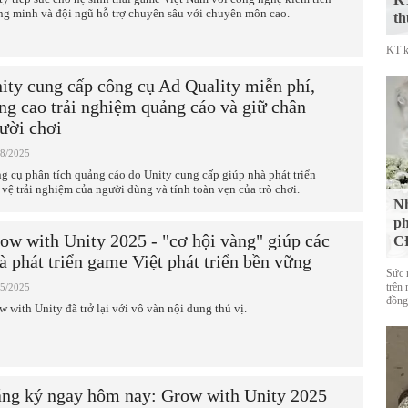
ng minh và đội ngũ hỗ trợ chuyên sâu với chuyên môn cao.
th
KT k
ity cung cấp công cụ Ad Quality miễn phí,
ng cao trải nghiệm quảng cáo và giữ chân
ười chơi
08/2025
g cụ phân tích quảng cáo do Unity cung cấp giúp nhà phát triển
 vệ trải nghiệm của người dùng và tính toàn vẹn của trò chơi.
Nh
ph
ow with Unity 2025 - "cơ hội vàng" giúp các
CĐ
à phát triển game Việt phát triển bền vững
Sức 
trên 
05/2025
đồng
w with Unity đã trở lại với vô vàn nội dung thú vị.
ng ký ngay hôm nay: Grow with Unity 2025