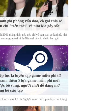
am gia phỏng vấn dạo, cô gái chia sẻ
êu chí "trên trời" về nửa kia gây sốc
i 2001 thẳng thắn nêu tiêu chí về bạn trai: có kinh tế, nhà
 xe sang, ngoại hình điển trai và yêu chiều bạn gái.
ếp tục là tuyển tập game miễn phí từ
eam, thêm 5 tựa game miễn phí mới
ợc bổ sung, người chơi dễ dàng mở
ng bộ sưu tập
m luôn mang tới những tựa game miễn phí đầy chất lượng.