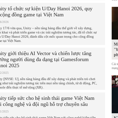
ity tổ chức sự kiện U/Day Hanoi 2026, quy
 cộng đồng game tại Việt Nam
06/2026
y 17/6 vừa qua, Unity – nền tảng hàng đầu thế giới về xây dựng,
ển khai và phát triển game và các trải nghiệm tương tác, đã tổ chức sự
n U/Day Hanoi 2026, đánh dấu cột mốc quan trọng cho cộng đồng
e tại Việt Nam.
Mặ
"b
ity giới thiệu AI Vector và chiến lược tăng
p
ưởng người dùng đa dạng tại Gamesforum
Cái 
noi 2025
mạng
12/2025
ty [NYSE: U], nền tảng hàng đầu để xây dựng và phát triển trò chơi
g như trải nghiệm tương tác trên mọi nền tảng chính, từ di động, PC,
sole đến thực tế mở rộng (XR) .
ity tiếp sức cho hệ sinh thái game Việt Nam
i công nghệ và đội ngũ hỗ trợ chuyên sâu
11/2025
ty tiếp sức cho hệ sinh thái game Việt Nam với công nghệ kiếm tiền
KT