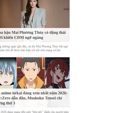
a hậu Mai Phương Thúy có động thái
ới khiến CĐM ngỡ ngàng
g những ngày gần đây, cái tên Mai Phương Thúy bất ngờ
hành chủ đề được bàn luận sôi nổi trên mạng xã hội.
 anime isekai đáng xem nhất năm 2026:
:Zero dẫn đầu, Mushoku Tensei chỉ
ng thứ 3
2026 đang mang đến một "bữa tiệc" dành cho người hâm