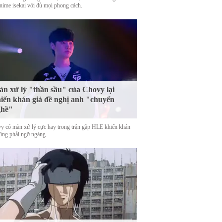
nime isekai với đủ mọi phong cách.
n xử lý "thần sầu" của Chovy lại
iến khán giả đề nghị anh "chuyển
ghề"
y có màn xử lý cực hay trong trận gặp HLE khiến khán
cũng phải ngỡ ngàng.