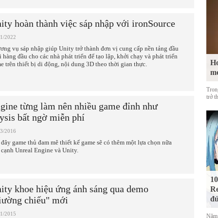
ity hoàn thành việc sáp nhập với ironSource
11/2022
ơng vụ sáp nhập giúp Unity trở thành đơn vị cung cấp nền tảng đầu
i hàng đầu cho các nhà phát triển để tạo lập, khởi chạy và phát triển
Ho
e trên thiết bị di động, nội dung 3D theo thời gian thực.
m
Tron
trở t
gine từng làm nên nhiều game đỉnh như
ysis bất ngờ miễn phí
03/2016
 đây game thủ đam mê thiết kế game sẽ có thêm một lựa chọn nữa
 cạnh Unreal Engine và Unity.
10
ity khoe hiệu ứng ánh sáng qua demo
Re
iường chiếu" mới
đứ
11/2015
Năm 