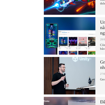
thô
Un
nâ
ng
28/
Côn
bảo
Gr
nh
27/
Gro
Đă