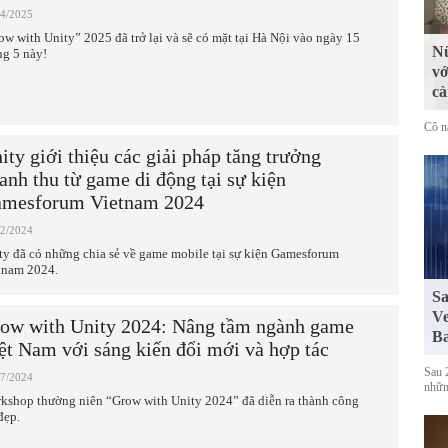
04/2025
ow with Unity” 2025 đã trở lại và sẽ có mặt tại Hà Nội vào ngày 15
Nữ
ng 5 này!
vớ
cà
Cô n
ity giới thiệu các giải pháp tăng trưởng
anh thu từ game di động tại sự kiện
mesforum Vietnam 2024
12/2024
ty đã có những chia sẻ về game mobile tại sự kiện Gamesforum
tnam 2024.
Sa
Ve
ow with Unity 2024: Nâng tầm ngành game
Ba
ệt Nam với sáng kiến đổi mới và hợp tác
Sau 
07/2024
những
kshop thường niên “Grow with Unity 2024” đã diễn ra thành công
đẹp.