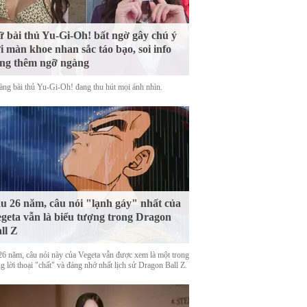
 bài thủ Yu-Gi-Oh! bất ngờ gây chú ý
i màn khoe nhan sắc táo bạo, soi info
ng thêm ngỡ ngàng
àng bài thủ Yu-Gi-Oh! đang thu hút mọi ánh nhìn.
u 26 năm, câu nói "lạnh gáy" nhất của
geta vẫn là biểu tượng trong Dragon
ll Z
26 năm, câu nói này của Vegeta vẫn được xem là một trong
 lời thoại "chất" và đáng nhớ nhất lịch sử Dragon Ball Z.