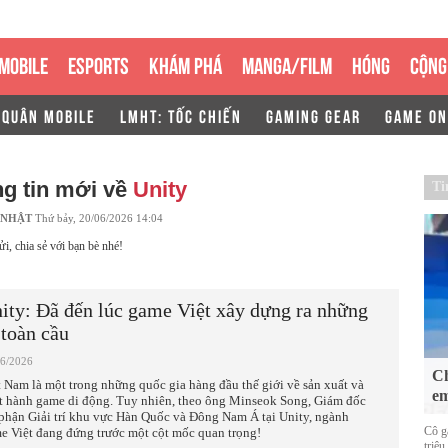
MOBILE
ESPORTS
KHÁM PHÁ
MANGA/FILM
HÓNG
CỘNG
 QUÂN MOBILE
LMHT: TỐC CHIẾN
GAMING GEAR
GAME ON
g tin mới về
Unity
Ti
 NHẬT
Thứ bảy, 20/06/2026 14:04
ửi, chia sẻ với bạn bè nhé!
ity: Đã đến lúc game Việt xây dựng ra những
 toàn cầu
06/2026
Ch
t Nam là một trong những quốc gia hàng đầu thế giới về sản xuất và
em
t hành game di động. Tuy nhiên, theo ông Minseok Song, Giám đốc
phận Giải trí khu vực Hàn Quốc và Đông Nam Á tại Unity, ngành
Cô g
e Việt đang đứng trước một cột mốc quan trọng!
triệu