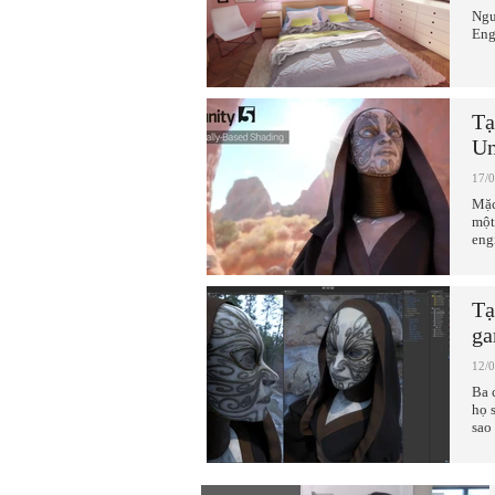
Ngư
Eng
Tạ
Un
17/
Mặc
một
eng
Tạ
ga
12/
Ba 
họ 
sao