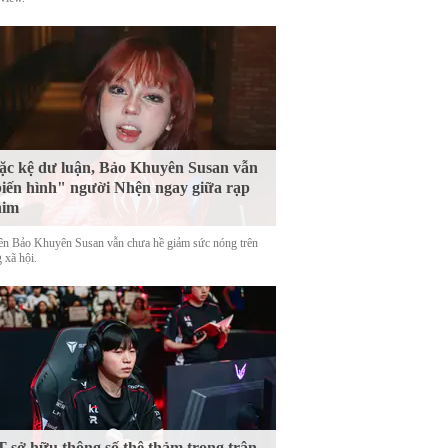
c kệ dư luận, Bảo Khuyên Susan vẫn
iến hình" người Nhện ngay giữa rạp
him
tên Bảo Khuyên Susan vẫn chưa hề giảm sức nóng trên
 xã hội.
 sở hữu thông số thê thảm trong trận