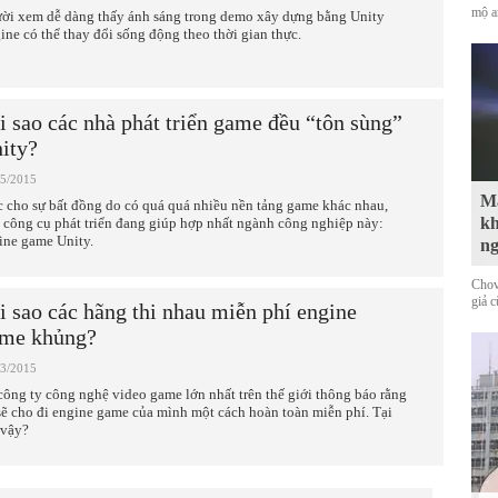
mộ a
ời xem dễ dàng thấy ánh sáng trong demo xây dựng bằng Unity
ine có thể thay đổi sống động theo thời gian thực.
i sao các nhà phát triển game đều “tôn sùng”
ity?
05/2015
Mà
 cho sự bất đồng do có quá quá nhiều nền tảng game khác nhau,
kh
 công cụ phát triển đang giúp hợp nhất ngành công nghiệp này:
ine game Unity.
n
Chov
giả 
i sao các hãng thi nhau miễn phí engine
me khủng?
03/2015
công ty công nghệ video game lớn nhất trên thế giới thông báo rằng
sẽ cho đi engine game của mình một cách hoàn toàn miễn phí. Tại
 vậy?