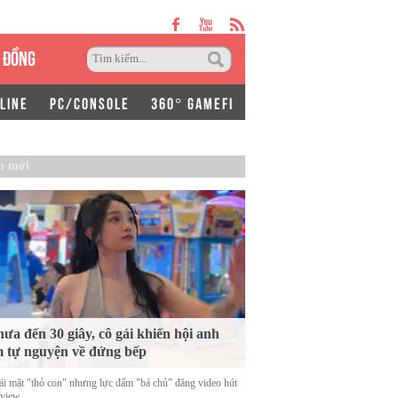
 ĐỒNG
LINE
PC/CONSOLE
360° GAMEFI
n mới
ưa đến 30 giây, cô gái khiến hội anh
 tự nguyện về đứng bếp
ái mặt "thỏ con" nhưng lực đấm "bá chủ" đăng video hút
 view.