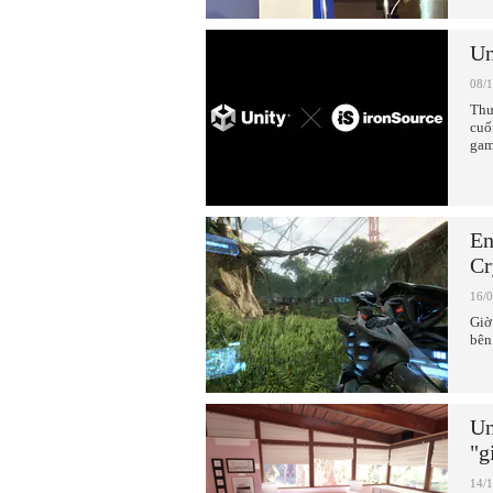
Un
08/
Thư
cuố
gam
En
Cr
16/
Giờ
bên
Un
"g
14/