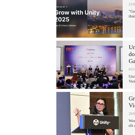
25/
“Gr
thá
Un
do
Ga
03/
Uni
Vie
Gr
Vi
29/
Wor
tốt 