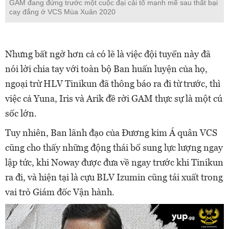
GAM đang đứng trước một cuộc đại cải tổ mạnh mẽ sau thất bại
cay đắng ở VCS Mùa Xuân 2020
Nhưng bất ngờ hơn cả có lẽ là việc đội tuyển này đã
nói lời chia tay với toàn bộ Ban huấn luyện của họ,
ngoại trừ HLV Tinikun đã thông báo ra đi từ trước, thì
việc cả Yuna, Iris và Arik đề rời GAM thực sự là một cú
sốc lớn.
Tuy nhiên, Ban lãnh đạo của Đương kim Á quân VCS
cũng cho thấy những động thái bổ sung lực lượng ngay
lập tức, khi Noway được đưa về ngay trước khi Tinikun
ra đi, và hiện tại là cựu BLV Izumin cũng tái xuất trong
vai trò Giám đốc Vận hành.