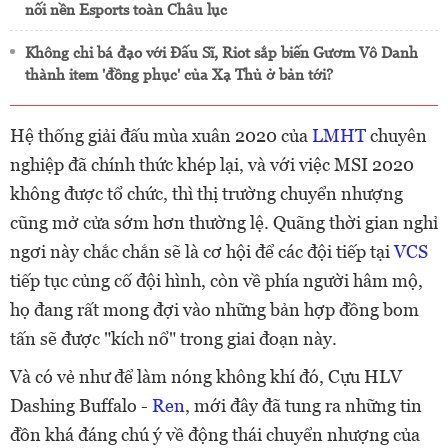
nối nền Esports toàn Châu lục
Không chỉ bá đạo với Đấu Sĩ, Riot sắp biến Gươm Vô Danh
thành item 'đồng phục' của Xạ Thủ ở bản tới?
Hệ thống giải đấu mùa xuân 2020 của
LMHT
chuyên
nghiệp đã chính thức khép lại, và với việc MSI 2020
không được tổ chức, thì thị trường chuyển nhượng
cũng mở cửa sớm hơn thường lệ. Quãng thời gian nghỉ
ngơi này chắc chắn sẽ là cơ hội để các đội tiếp tại
VCS
tiếp tục củng cố đội hình, còn về phía người hâm mộ,
họ đang rất mong đợi vào những bản hợp đồng bom
tấn sẽ được "kích nổ" trong giai đoạn này.
Và có vẻ như để làm nóng không khí đó, Cựu HLV
Dashing Buffalo -
Ren
, mới đây đã tung ra những tin
đồn khá đáng chú ý về động thái chuyển nhượng của