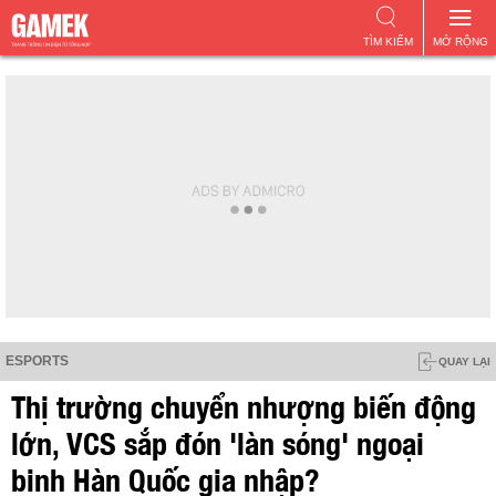
TÌM KIẾM
MỞ RỘNG
ESPORTS
QUAY LẠI
Thị trường chuyển nhượng biến động
lớn, VCS sắp đón 'làn sóng' ngoại
binh Hàn Quốc gia nhập?