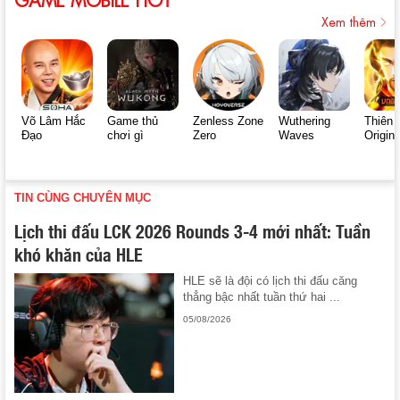
Xem thêm
Võ Lâm Hắc
Game thủ
Zenless Zone
Wuthering
Thiên 
Đạo
chơi gì
Zero
Waves
Origin
TIN CÙNG CHUYÊN MỤC
Lịch thi đấu LCK 2026 Rounds 3-4 mới nhất: Tuần
khó khăn của HLE
HLE sẽ là đội có lịch thi đấu căng
thẳng bậc nhất tuần thứ hai ...
05/08/2026