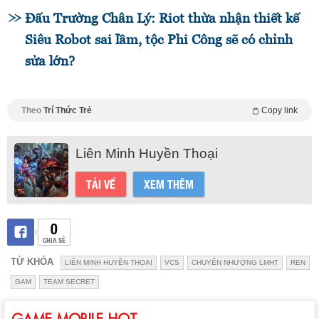
Đấu Trường Chân Lý: Riot thừa nhận thiết kế
Siêu Robot sai lầm, tộc Phi Công sẽ có chỉnh
sửa lớn?
Theo
Trí Thức Trẻ
Copy link
Liên Minh Huyền Thoại
TẢI VỀ
XEM THÊM
0
CHIA SẺ
TỪ KHÓA
LIÊN MINH HUYỀN THOẠI
VCS
CHUYỂN NHƯỢNG LMHT
REN
GAM
TEAM SECRET
GAME MOBILE HOT