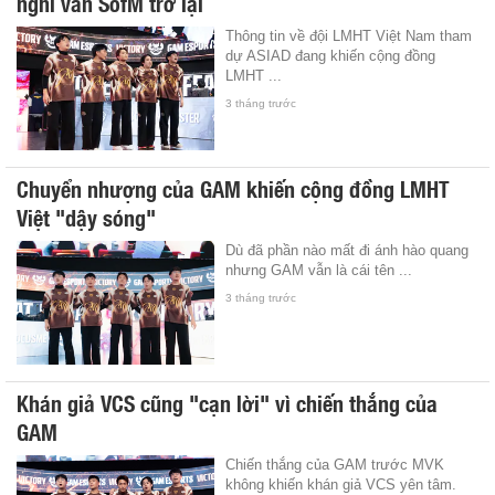
nghi vấn SofM trở lại
Thông tin về đội LMHT Việt Nam tham
dự ASIAD đang khiến cộng đồng
LMHT ...
3 tháng trước
Chuyển nhượng của GAM khiến cộng đồng LMHT
Việt "dậy sóng"
Dù đã phần nào mất đi ánh hào quang
nhưng GAM vẫn là cái tên ...
3 tháng trước
Khán giả VCS cũng "cạn lời" vì chiến thắng của
GAM
Chiến thắng của GAM trước MVK
không khiến khán giả VCS yên tâm.