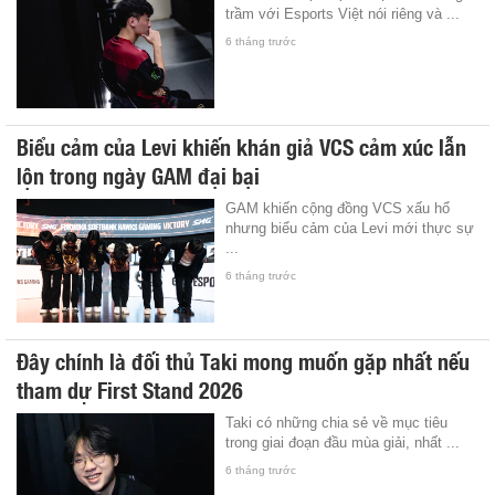
trầm với Esports Việt nói riêng và ...
6 tháng trước
Biểu cảm của Levi khiến khán giả VCS cảm xúc lẫn
lộn trong ngày GAM đại bại
GAM khiến cộng đồng VCS xấu hổ
nhưng biểu cảm của Levi mới thực sự
...
6 tháng trước
Đây chính là đối thủ Taki mong muốn gặp nhất nếu
tham dự First Stand 2026
Taki có những chia sẻ về mục tiêu
trong giai đoạn đầu mùa giải, nhất ...
6 tháng trước