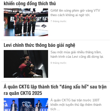
khiến cộng đồng thích thú
GAM lên sóng phim giờ vàng VTV
theo cách không ai ngờ tới.
7 tháng trước
Levi chính thức thông báo giải nghệ
Sau một mùa giải nhiều thăng trầm,
hành trình của Levi cũng đã dừng lại.
9 tháng trước
Á quân CKTG lập thành tích "đáng xấu hổ" sau trận
ra quân CKTG 2025
Á quân CKTG bại trận trước 100T
khiến một tuyển thủ lập thêm thành
tích ...