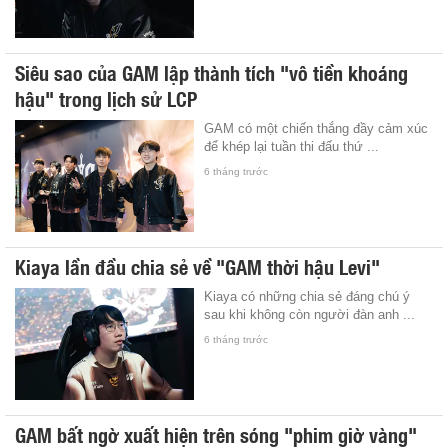
Siêu sao của GAM lập thành tích "vô tiền khoáng
hậu" trong lịch sử LCP
GAM có một chiến thắng đầy cảm xúc
để khép lại tuần thi đấu thứ ...
6 tháng trước
Kiaya lần đầu chia sẻ về "GAM thời hậu Levi"
Kiaya có những chia sẻ đáng chú ý
sau khi không còn người đàn anh ...
6 tháng trước
GAM bất ngờ xuất hiện trên sóng "phim giờ vàng"