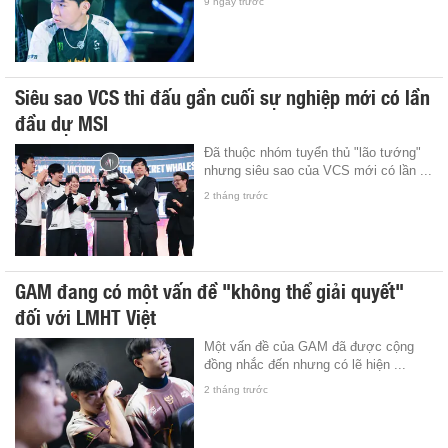
9 ngày trước
Siêu sao VCS thi đấu gần cuối sự nghiệp mới có lần
đầu dự MSI
Đã thuộc nhóm tuyển thủ "lão tướng"
nhưng siêu sao của VCS mới có lần ...
2 tháng trước
GAM đang có một vấn đề "không thể giải quyết"
đối với LMHT Việt
Một vấn đề của GAM đã được cộng
đồng nhắc đến nhưng có lẽ hiện ...
2 tháng trước