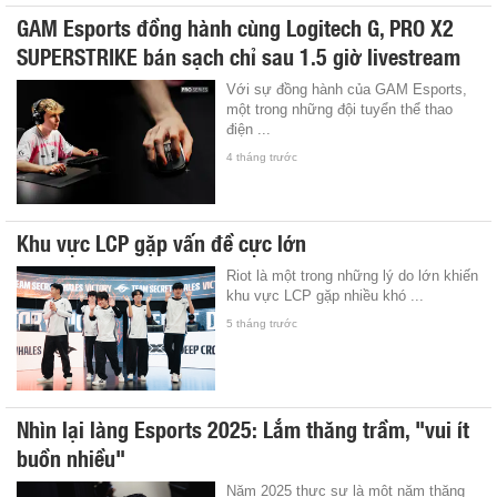
GAM Esports đồng hành cùng Logitech G, PRO X2
SUPERSTRIKE bán sạch chỉ sau 1.5 giờ livestream
Với sự đồng hành của GAM Esports,
một trong những đội tuyển thể thao
điện ...
4 tháng trước
Khu vực LCP gặp vấn đề cực lớn
Riot là một trong những lý do lớn khiến
khu vực LCP gặp nhiều khó ...
5 tháng trước
Nhìn lại làng Esports 2025: Lắm thăng trầm, "vui ít
buồn nhiều"
Năm 2025 thực sự là một năm thăng