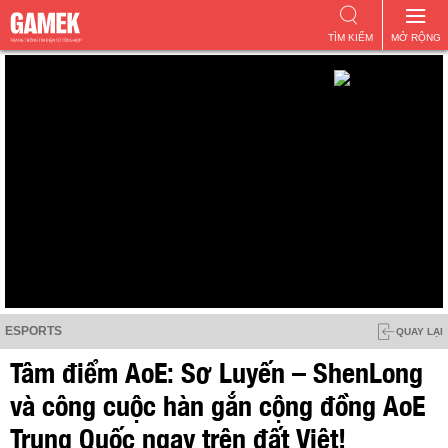
TÌM KIẾM
MỞ RỘNG
ESPORTS
QUAY LẠI
Tâm điểm AoE: Sơ Luyến – ShenLong
và công cuộc hàn gắn cộng đồng AoE
Trung Quốc ngay trên đất Việt!