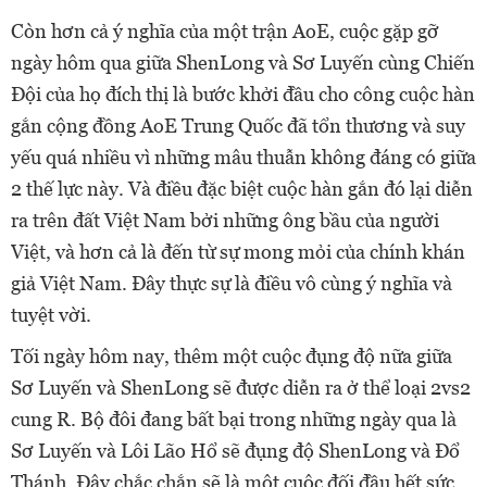
Còn hơn cả ý nghĩa của một trận AoE, cuộc gặp gỡ
ngày hôm qua giữa ShenLong và Sơ Luyến cùng Chiến
Đội của họ đích thị là bước khởi đầu cho công cuộc hàn
gắn cộng đồng AoE Trung Quốc đã tổn thương và suy
yếu quá nhiều vì những mâu thuẫn không đáng có giữa
2 thế lực này. Và điều đặc biệt cuộc hàn gắn đó lại diễn
ra trên đất Việt Nam bởi những ông bầu của người
Việt, và hơn cả là đến từ sự mong mỏi của chính khán
giả Việt Nam. Đây thực sự là điều vô cùng ý nghĩa và
tuyệt vời.
Tối ngày hôm nay, thêm một cuộc đụng độ nữa giữa
Sơ Luyến và ShenLong sẽ được diễn ra ở thể loại 2vs2
cung R. Bộ đôi đang bất bại trong những ngày qua là
Sơ Luyến và Lôi Lão Hổ sẽ đụng độ ShenLong và Đổ
Thánh. Đây chắc chắn sẽ là một cuộc đối đầu hết sức