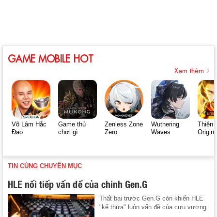
GAME MOBILE HOT
Xem thêm
Võ Lâm Hắc
Game thủ
Zenless Zone
Wuthering
Thiên 
Đạo
chơi gì
Zero
Waves
Origin
TIN CÙNG CHUYÊN MỤC
HLE nối tiếp vấn đề của chính Gen.G
Thất bại trước Gen.G còn khiến HLE
"kế thừa" luôn vấn đề của cựu vương
...