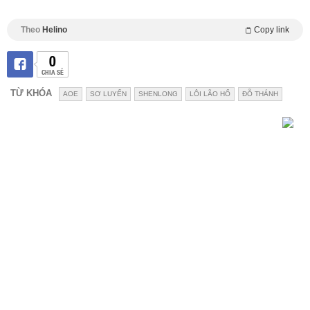
Theo
Helino
Copy link
0
CHIA SẺ
TỪ KHÓA
AOE
SƠ LUYẾN
SHENLONG
LÔI LÃO HỔ
ĐỖ THÁNH