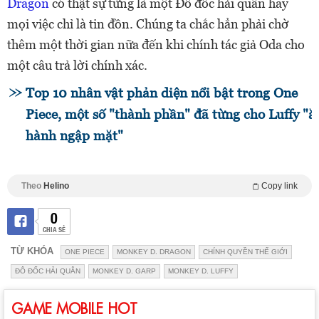
Dragon
có thật sự từng là một Đô đốc hải quân hay
mọi việc chỉ là tin đồn. Chúng ta chắc hẳn phải chờ
thêm một thời gian nữa đến khi chính tác giả Oda cho
một câu trả lời chính xác.
Top 10 nhân vật phản diện nổi bật trong One
Piece, một số "thành phần" đã từng cho Luffy "ă
hành ngập mặt"
Theo
Helino
Copy link
0
CHIA SẺ
TỪ KHÓA
ONE PIECE
MONKEY D. DRAGON
CHÍNH QUYỀN THẾ GIỚI
ĐÔ ĐỐC HẢI QUÂN
MONKEY D. GARP
MONKEY D. LUFFY
GAME MOBILE HOT