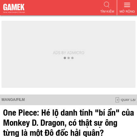
TÌM KIẾM
MỞ RỘNG
MANGA/FILM
QUAY LẠI
One Piece: Hé lộ danh tính "bí ẩn" của
Monkey D. Dragon, có thật sự ông
từng là một Đô đốc hải quân?