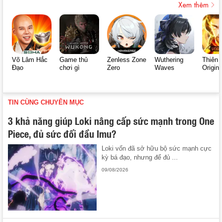
Xem thêm
Võ Lâm Hắc
Game thủ
Zenless Zone
Wuthering
Thiên 
Đạo
chơi gì
Zero
Waves
Origin
TIN CÙNG CHUYÊN MỤC
3 khả năng giúp Loki nâng cấp sức mạnh trong One
Piece, đủ sức đối đầu Imu?
Loki vốn đã sở hữu bộ sức mạnh cực
kỳ bá đạo, nhưng để đủ ...
09/08/2026