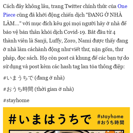
Cách đây không lâu, trang Twitter chính thức của
One
Piece
cũng đã khởi động chiến dịch "ĐANG Ở NHÀ
LÀM..." với mục đích kêu gọi mọi người hãy ở nhà để
bảo vệ bản thân khỏi dịch Covid-19.
Bắt đầu từ 4
thành viên là Sanji, Luffy, Zoro, Nami được thấy đang
ở nhà làm cáchành động như viết thư, nặn gốm, thư
pháp, đọc sách. Họ còn post cả khung để các bạn tự do
sử dụng và post kèm các hash tag lan tỏa thông điệp:
#いまうちで (đang ở nhà)
#おうち時間 (thời gian ở nhà)
#stayhome