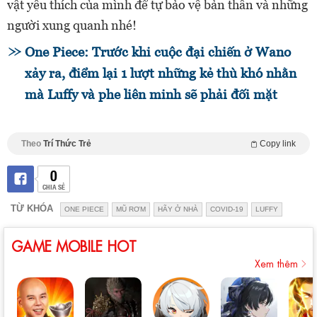
vật yêu thích của mình để tự bảo vệ bản thân và những
người xung quanh nhé!
One Piece: Trước khi cuộc đại chiến ở Wano
xảy ra, điểm lại 1 lượt những kẻ thù khó nhằn
mà Luffy và phe liên minh sẽ phải đối mặt
Theo
Trí Thức Trẻ
Copy link
0
CHIA SẺ
TỪ KHÓA
ONE PIECE
MŨ RƠM
HÃY Ở NHÀ
COVID-19
LUFFY
GAME MOBILE HOT
Xem thêm