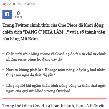
Mẹ Sề
| 09:20 17/04/2020
0
CHIA SẺ
Trang Twitter chính thức của One Piece đã khởi động
chiến dịch "ĐANG Ở NHÀ LÀM..." với 1 số thành viên
của băng Mũ Rơm.
Chết cười với những meme về Covid-19 do fan tự chế từ chính
những series phim họ đang cày dở
Naruto không phải là 1 Hokage toàn năng, đây là 5 loại nhẫn
thuật mà ngài đệ thất "bị yếu"
Lặng người khi ngắm thân hình nóng bỏng và thần thái ngút
ngàn của quỷ nữ Albedo trong Overlord
Trong thời dịch Covid-19 hoành hành, bạn có thấy câu