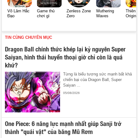
Võ Lâm Hắc
Game thủ
Zenless Zone
Wuthering
Thiên 
Đạo
chơi gì
Zero
Waves
Origin
TIN CÙNG CHUYÊN MỤC
Dragon Ball chính thức khép lại kỷ nguyên Super
Saiyan, hình thái huyền thoại giờ chỉ còn là quá
khứ?
Từng là biểu tượng sức mạnh bất khả
chiến bại của Dragon Ball, Super
Saiyan ...
05/08/2026
One Piece: 6 năng lực mạnh nhất giúp Sanji trở
thành "quái vật" của băng Mũ Rơm