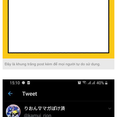
Đây là khung trăng post kèm để mọi người tự do sử dụng.