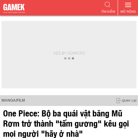
TÌM KIẾM
MỞ RỘNG
MANGA/FILM
QUAY LẠI
One Piece: Bộ ba quái vật băng Mũ
Rơm trở thành "tấm gương" kêu gọi
mọi người "hãy ở nhà"