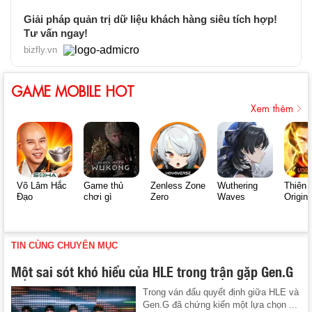
Giải pháp quản trị dữ liệu khách hàng siêu tích hợp!
Tư vấn ngay!
bizfly.vn
GAME MOBILE HOT
Xem thêm
Võ Lâm Hắc
Game thủ
Zenless Zone
Wuthering
Thiên 
Đạo
chơi gì
Zero
Waves
Origin
TIN CÙNG CHUYÊN MỤC
Một sai sót khó hiểu của HLE trong trận gặp Gen.G
Trong ván đấu quyết định giữa HLE và
Gen.G đã chứng kiến một lựa chọn ...