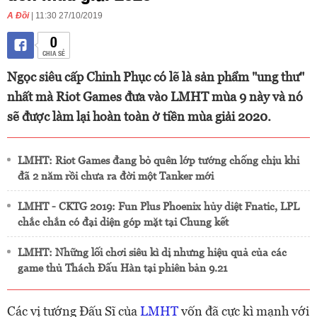
A Đồi
| 11:30 27/10/2019
0
CHIA SẺ
Ngọc siêu cấp Chinh Phục có lẽ là sản phẩm "ung thư"
nhất mà Riot Games đưa vào LMHT mùa 9 này và nó
sẽ được làm lại hoàn toàn ở tiền mùa giải 2020.
LMHT: Riot Games đang bỏ quên lớp tướng chống chịu khi
đã 2 năm rồi chưa ra đời một Tanker mới
LMHT - CKTG 2019: Fun Plus Phoenix hủy diệt Fnatic, LPL
chắc chắn có đại diện góp mặt tại Chung kết
LMHT: Những lối chơi siêu kì dị nhưng hiệu quả của các
game thủ Thách Đấu Hàn tại phiên bản 9.21
Các vị tướng Đấu Sĩ của
LMHT
vốn đã cực kì mạnh với