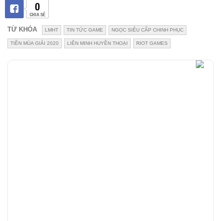
0
CHIA SẺ
TỪ KHÓA
LMHT
TIN TỨC GAME
NGỌC SIÊU CẤP CHINH PHỤC
TIỀN MÙA GIẢI 2020
LIÊN MINH HUYỀN THOẠI
RIOT GAMES