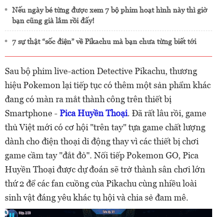
Nếu ngày bé từng được xem 7 bộ phim hoạt hình này thì giờ
bạn cũng già lắm rồi đấy!
7 sự thật “sốc điện” về Pikachu mà bạn chưa từng biết tới
Sau bộ phim live-action Detective Pikachu, thương
hiệu Pokemon lại tiếp tục có thêm một sản phẩm khác
đang có màn ra mắt thành công trên thiết bị
Smartphone -
Pica Huyền Thoại
. Đã rất lâu rồi, game
thủ Việt mới có cơ hội "trên tay" tựa game chất lượng
dành cho điện thoại di động thay vì các thiết bị chơi
game cầm tay "đắt đỏ". Nối tiếp Pokemon GO, Pica
Huyền Thoại được dự đoán sẽ trở thành sân chơi lớn
thứ 2 để các fan cuồng của Pikachu cùng nhiều loài
sinh vật đáng yêu khác tụ hội và chia sẻ đam mê.