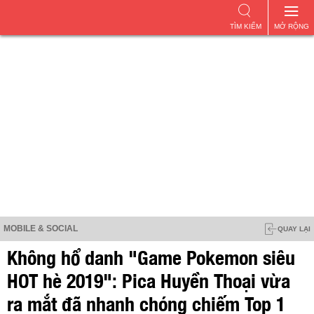
TÌM KIẾM
MỞ RỘNG
MOBILE & SOCIAL
QUAY LẠI
Không hổ danh "Game Pokemon siêu
HOT hè 2019": Pica Huyền Thoại vừa
ra mắt đã nhanh chóng chiếm Top 1