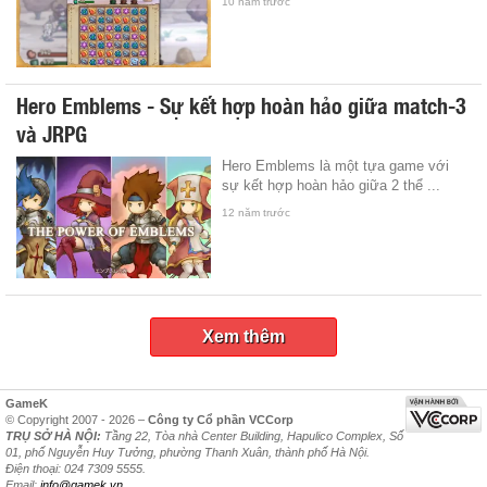
10 năm trước
Hero Emblems - Sự kết hợp hoàn hảo giữa match-3
và JRPG
Hero Emblems là một tựa game với
sự kết hợp hoàn hảo giữa 2 thể ...
12 năm trước
Xem thêm
GameK
© Copyright 2007 - 2026 –
Công ty Cổ phần VCCorp
TRỤ SỞ HÀ NỘI:
Tầng 22, Tòa nhà Center Building, Hapulico Complex, Số
01, phố Nguyễn Huy Tưởng, phường Thanh Xuân, thành phố Hà Nội.
Điện thoại: 024 7309 5555.
Email:
info@gamek.vn