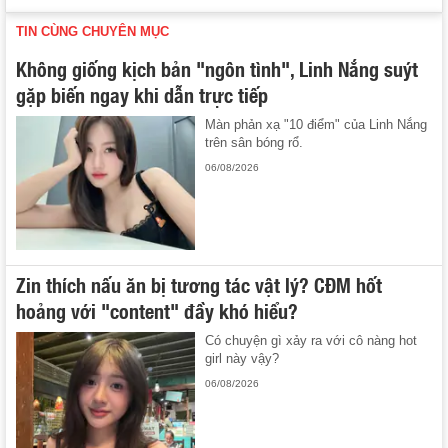
TIN CÙNG CHUYÊN MỤC
Không giống kịch bản "ngôn tình", Linh Nắng suýt
gặp biến ngay khi dẫn trực tiếp
Màn phản xạ "10 điểm" của Linh Nắng
trên sân bóng rổ.
06/08/2026
Zin thích nấu ăn bị tương tác vật lý? CĐM hốt
hoảng với "content" đầy khó hiểu?
Có chuyện gì xảy ra với cô nàng hot
girl này vậy?
06/08/2026