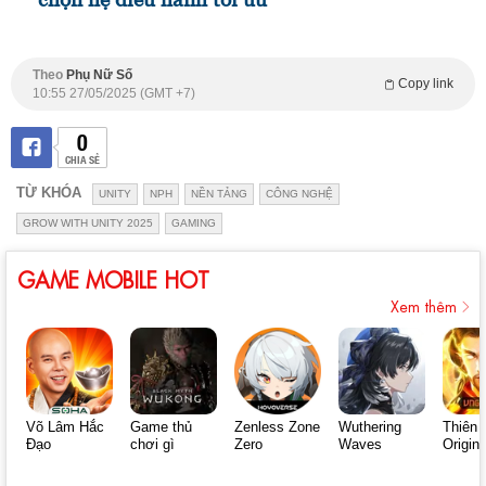
Theo
Phụ Nữ Số
Copy link
10:55 27/05/2025 (GMT +7)
0
CHIA SẺ
TỪ KHÓA
UNITY
NPH
NỀN TẢNG
CÔNG NGHỆ
GROW WITH UNITY 2025
GAMING
GAME MOBILE HOT
Xem thêm
Võ Lâm Hắc
Game thủ
Zenless Zone
Wuthering
Thiên 
Đạo
chơi gì
Zero
Waves
Origin