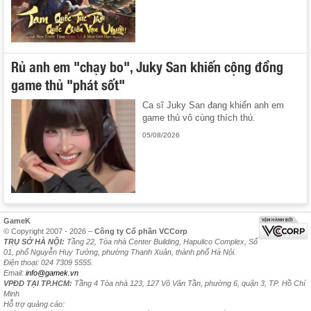
Rủ anh em "chạy bo", Juky San khiến cộng đồng
game thủ "phát sốt"
Ca sĩ Juky San đang khiến anh em
game thủ vô cùng thích thú.
05/08/2026
GameK
© Copyright 2007 - 2026 –
Công ty Cổ phần VCCorp
TRỤ SỞ HÀ NỘI:
Tầng 22, Tòa nhà Center Building, Hapulico Complex, Số
01, phố Nguyễn Huy Tưởng, phường Thanh Xuân, thành phố Hà Nội.
Điện thoại: 024 7309 5555.
Email:
info@gamek.vn
VPĐD TẠI TP.HCM:
Tầng 4 Tòa nhà 123, 127 Võ Văn Tần, phường 6, quận 3, TP. Hồ Chí
Minh
Hỗ trợ quảng cáo: