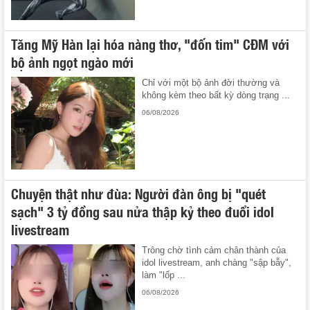
Tăng Mỹ Hàn lại hóa nàng thơ, "đốn tim" CĐM với
bộ ảnh ngọt ngào mới
Chỉ với một bộ ảnh đời thường và
không kèm theo bất kỳ dòng trạng ...
06/08/2026
Chuyện thật như đùa: Người đàn ông bị "quét
sạch" 3 tỷ đồng sau nửa thập kỷ theo đuổi idol
livestream
Trông chờ tình cảm chân thành của
idol livestream, anh chàng "sập bẫy",
làm "lốp ...
06/08/2026