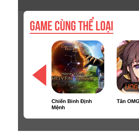
GAME CÙNG THỂ LOẠI
Thế Origin
Chiến Binh Định
Tân OM
Mệnh