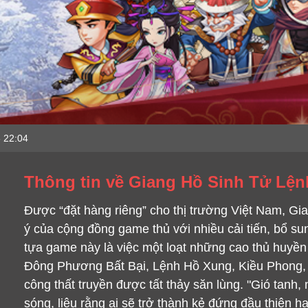
 22:04
Thông tin về Giang Hồ Sinh Tử Lện
Được “đặt hàng riêng” cho thị trường Việt Nam, G
ý của cộng đồng game thủ với nhiều cải tiến, bổ 
tựa game này là việc một loạt những cao thủ huyền 
Đông Phương Bất Bại, Lệnh Hồ Xung, Kiều Phong, Q
công thất truyền được tất thảy săn lùng. "Gió tanh
sóng, liệu rằng ai sẽ trở thành kẻ đứng đầu thiên h