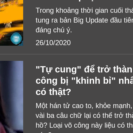
Trong khoảng thời gian cuối t
tung ra bản Big Update đầu tiê
đáng chú ý.
26/10/2020
"Tự cung" để trở thàn
công bị "khinh bỉ" nh
có thật?
Một hán tử cao to, khỏe mạnh,
vài ba câu chữ lại có thể trở t
hồ? Loại võ công này liệu có t