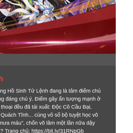
h
iang Hồ Sinh Tử Lệnh đang là tâm điểm chú
sung đáng chú ý. Điểm gây ấn tượng mạnh ở
thoại đều đã tái xuất: Độc Cô Cầu Bại,
uách Tĩnh... cùng vô số bộ tuyệt học võ
, mưa máu", chốn võ lâm một lần nữa dậy
ạ? Trang chủ: https://bit.ly/31RNpGb