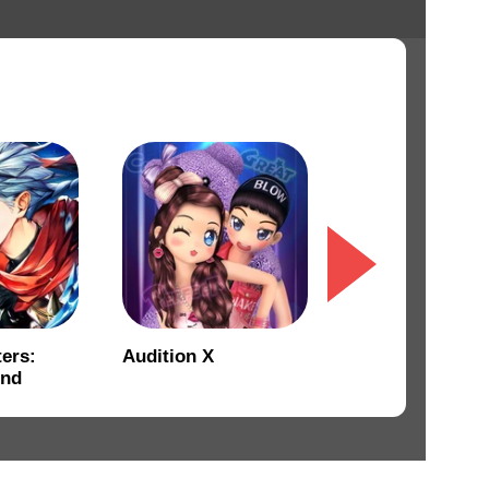
ers:
Audition X
Cửu Mộng Tiên
end