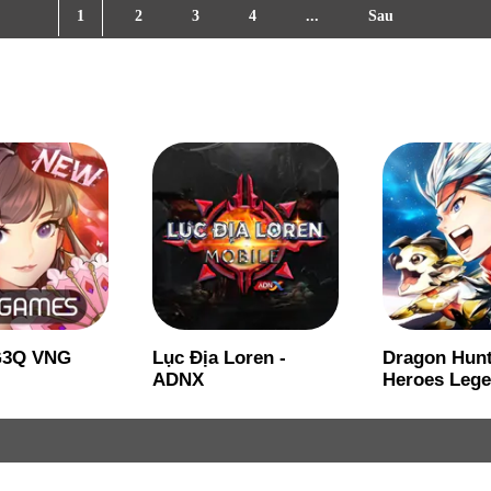
1
2
3
4
...
Sau
G3Q VNG
Lục Địa Loren -
Dragon Hunt
ADNX
Heroes Leg