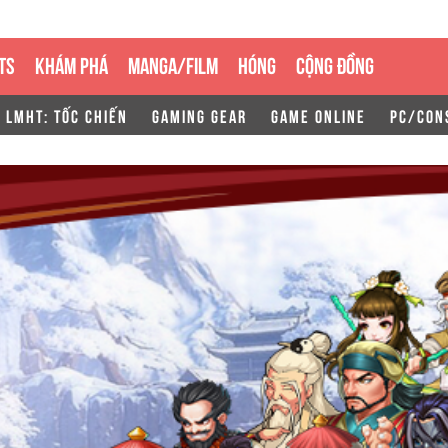
TS
KHÁM PHÁ
MANGA/FILM
HÓNG
CỘNG ĐỒNG
LMHT: TỐC CHIẾN
GAMING GEAR
GAME ONLINE
PC/CON