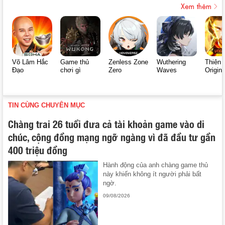
Xem thêm
Võ Lâm Hắc
Game thủ
Zenless Zone
Wuthering
Thiên 
Đạo
chơi gì
Zero
Waves
Origin
TIN CÙNG CHUYÊN MỤC
Chàng trai 26 tuổi đưa cả tài khoản game vào di
chúc, cộng đồng mạng ngỡ ngàng vì đã đầu tư gần
400 triệu đồng
Hành động của anh chàng game thủ
này khiến không ít người phải bất
ngờ.
09/08/2026