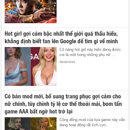
Hot girl gợi cảm bậc nhất thế giới quá thấu hiểu,
khẳng định biết fan lên Google để tìm gì về mình
Cô nàng hot girl này hiện đang được
coi là một trong những phụ nữ ...
08/08/2026
Có bản mod mới, bổ sung trang phục gợi cảm cho
nữ chính, tùy chỉnh tỷ lệ cơ thể thoải mái, bom tấn
game AAA bất ngờ hot trở lại
Cộng đồng mod của tựa game này vẫn
đang hoạt động rất tích cực.