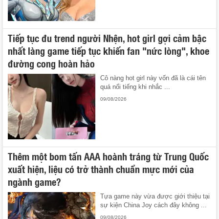
Tiếp tục đu trend người Nhện, hot girl gợi cảm bậc
nhất làng game tiếp tục khiến fan "nức lòng", khoe
đường cong hoàn hảo
Cô nàng hot girl này vốn đã là cái tên
quá nổi tiếng khi nhắc ...
09/08/2026
Thêm một bom tấn AAA hoành tráng từ Trung Quốc
xuất hiện, liệu có trở thành chuẩn mực mới của
ngành game?
Tựa game này vừa được giới thiệu tại
sự kiện China Joy cách đây không ...
09/08/2026