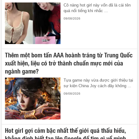
Cô nàng hot girl này vốn đã là cái tên
quá nổi tiếng khi nhắc ...
09/08/2026
Thêm một bom tấn AAA hoành tráng từ Trung Quốc
xuất hiện, liệu có trở thành chuẩn mực mới của
ngành game?
Tựa game này vừa được giới thiệu tại
sự kiện China Joy cách đây không ...
09/08/2026
Hot girl gợi cảm bậc nhất thế giới quá thấu hiểu,
khẳng định biết fan lên Google để tìm gì về mình