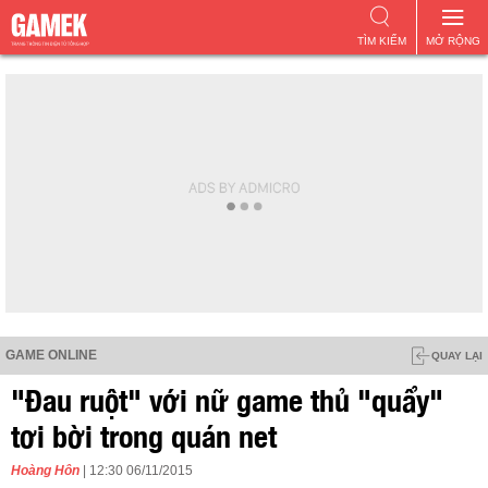
TÌM KIẾM
MỞ RỘNG
GAME ONLINE
QUAY LẠI
"Đau ruột" với nữ game thủ "quẩy"
tơi bời trong quán net
Hoàng Hôn
| 12:30 06/11/2015