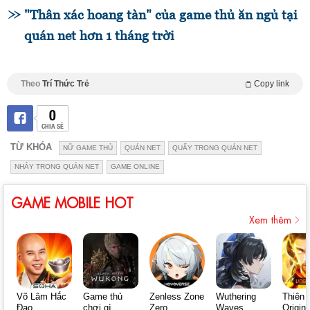
"Thân xác hoang tàn" của game thủ ăn ngủ tại
quán net hơn 1 tháng trời
Theo
Trí Thức Trẻ
Copy link
0
CHIA SẺ
TỪ KHÓA
NỮ GAME THỦ
QUÁN NET
QUẨY TRONG QUÁN NET
NHẢY TRONG QUÁN NET
GAME ONLINE
GAME MOBILE HOT
Xem thêm
Võ Lâm Hắc
Game thủ
Zenless Zone
Wuthering
Thiên 
Đạo
chơi gì
Zero
Waves
Origin