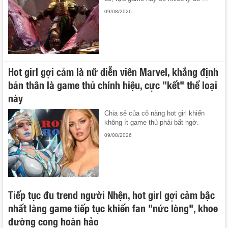
09/08/2026
Hot girl gợi cảm là nữ diễn viên Marvel, khẳng định
bản thân là game thủ chính hiệu, cực "kết" thể loại
này
Chia sẻ của cô nàng hot girl khiến
không ít game thủ phải bất ngờ.
09/08/2026
Tiếp tục đu trend người Nhện, hot girl gợi cảm bậc
nhất làng game tiếp tục khiến fan "nức lòng", khoe
đường cong hoàn hảo