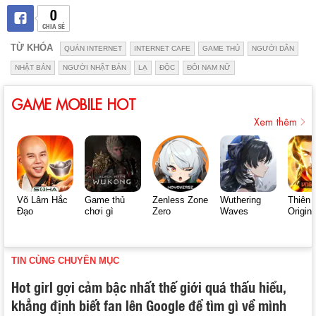
0
CHIA SẺ
TỪ KHÓA
QUÁN INTERNET
INTERNET CAFE
GAME THỦ
NGƯỜI DÂN
NHẬT BẢN
NGƯỜI NHẬT BẢN
LẠ
ĐỘC
ĐÔI NAM NỮ
GAME MOBILE HOT
Xem thêm
Võ Lâm Hắc
Game thủ
Zenless Zone
Wuthering
Thiên 
Đạo
chơi gì
Zero
Waves
Origin
TIN CÙNG CHUYÊN MỤC
Hot girl gợi cảm bậc nhất thế giới quá thấu hiểu,
khẳng định biết fan lên Google để tìm gì về mình