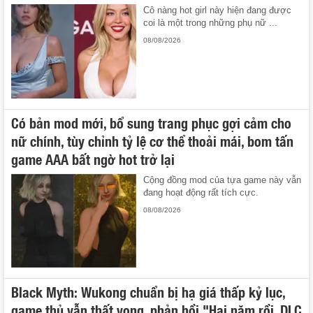
Cô nàng hot girl này hiện đang được
coi là một trong những phụ nữ ...
08/08/2026
Có bản mod mới, bổ sung trang phục gợi cảm cho
nữ chính, tùy chỉnh tỷ lệ cơ thể thoải mái, bom tấn
game AAA bất ngờ hot trở lại
Cộng đồng mod của tựa game này vẫn
đang hoạt động rất tích cực.
08/08/2026
Black Myth: Wukong chuẩn bị hạ giá thấp kỷ lục,
game thủ vẫn thất vọng, phản hồi "Hai năm rồi, DLC