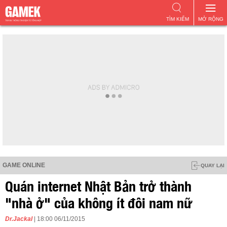
TÌM KIẾM
MỞ RỘNG
GAME ONLINE
QUAY LẠI
Quán internet Nhật Bản trở thành
"nhà ở" của không ít đôi nam nữ
Dr.Jackal
| 18:00 06/11/2015