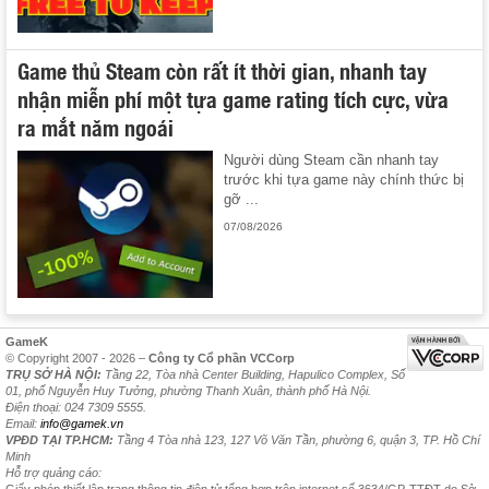
Game thủ Steam còn rất ít thời gian, nhanh tay
nhận miễn phí một tựa game rating tích cực, vừa
ra mắt năm ngoái
Người dùng Steam cần nhanh tay
trước khi tựa game này chính thức bị
gỡ ...
07/08/2026
GameK
© Copyright 2007 - 2026 –
Công ty Cổ phần VCCorp
TRỤ SỞ HÀ NỘI:
Tầng 22, Tòa nhà Center Building, Hapulico Complex, Số
01, phố Nguyễn Huy Tưởng, phường Thanh Xuân, thành phố Hà Nội.
Điện thoại: 024 7309 5555.
Email:
info@gamek.vn
VPĐD TẠI TP.HCM:
Tầng 4 Tòa nhà 123, 127 Võ Văn Tần, phường 6, quận 3, TP. Hồ Chí
Minh
Hỗ trợ quảng cáo:
Giấy phép thiết lập trang thông tin điện tử tổng hợp trên internet số 3634/GP-TTĐT do Sở