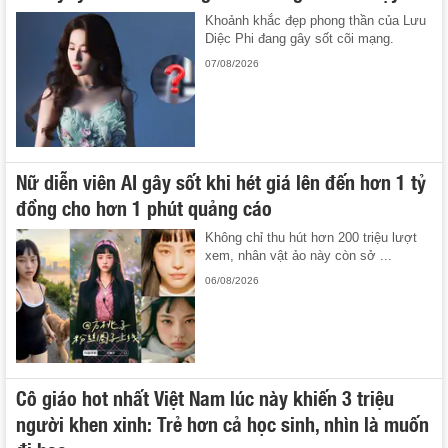
Khoảnh khắc đẹp phong thần của Lưu
Diệc Phi đang gây sốt cõi mạng.
07/08/2026
Nữ diễn viên AI gây sốt khi hét giá lên đến hơn 1 tỷ
đồng cho hơn 1 phút quảng cáo
Không chỉ thu hút hơn 200 triệu lượt
xem, nhân vật ảo này còn sở ...
06/08/2026
Cô giáo hot nhất Việt Nam lúc này khiến 3 triệu
người khen xinh: Trẻ hơn cả học sinh, nhìn là muốn