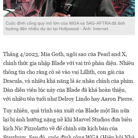
Cuộc đình công quy mô lớn của WGA và SAG-AFTRA đã ảnh
hưởng đến nhiều dự án tại Hollywood - Ảnh: Internet.
Tháng 4/2023, Mia Goth, ngôi sao của Pearl and X,
chính thức gia nhập Blade với vai trò phản diện. Nhiều
thông tin cho rằng cô sẽ vào vai Lillith, con gái của
Dracula, và nhiều khả năng là ác nhân chính của phim.
Dàn diễn viên lúc này của Blade đã khá hoàn thiện,
với nhiều tên tuổi như Delroy Lindo hay Aaron Pierre.
Tuy nhiên, quá trình sản xuất của Blade một lần nữa
lại bị ảnh hưởng nặng nề khi Marvel Studios đưa biên
kịch Nic Pizzolatto về để chỉnh sửa kịch bản của
Starrbury. Sau đó, cuộc đình công WGA (Hiệp hội Nhà