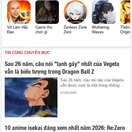
Võ Lâm Hắc
Game thủ
Zenless Zone
Wuthering
Thiên 
Đạo
chơi gì
Zero
Waves
Origin
TIN CÙNG CHUYÊN MỤC
Sau 26 năm, câu nói "lạnh gáy" nhất của Vegeta
vẫn là biểu tượng trong Dragon Ball Z
Sau 26 năm, câu nói này của Vegeta
vẫn được xem là một trong những ...
07/08/2026
10 anime isekai đáng xem nhất năm 2026: Re:Zero