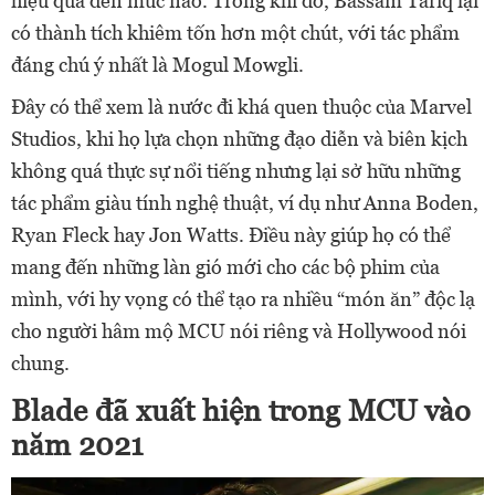
hiệu quả đến mức nào. Trong khi đó, Bassam Tariq lại
có thành tích khiêm tốn hơn một chút, với tác phẩm
đáng chú ý nhất là Mogul Mowgli.
Đây có thể xem là nước đi khá quen thuộc của Marvel
Studios, khi họ lựa chọn những đạo diễn và biên kịch
không quá thực sự nổi tiếng nhưng lại sở hữu những
tác phẩm giàu tính nghệ thuật, ví dụ như Anna Boden,
Ryan Fleck hay Jon Watts. Điều này giúp họ có thể
mang đến những làn gió mới cho các bộ phim của
mình, với hy vọng có thể tạo ra nhiều “món ăn” độc lạ
cho người hâm mộ MCU nói riêng và Hollywood nói
chung.
Blade đã xuất hiện trong MCU vào
năm 2021