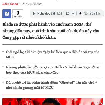
Đông Giang
| 13:17 28/09/2024
0
Nghe đọc bài
8:14
CHIA SẺ
Blade sẽ được phát hành vào cuối năm 2025, thế
nhưng đến nay, quá trình sản xuất của dự án này vẫn
đang gặp rất nhiều khó khăn.
Giải ngố loạt khái niệm “gây lú” liên quan đến đa vũ trụ của
MCU
Những phiên bản đáng sợ của Hulk có thể khiến 2 giai đoạn
tiếp theo của MCU phải chao đảo
Dù bị chê tơi tả, phim hành động "Ghosted" vẫn gây chú ý
nhờ nhiều gương mặt từ MCU