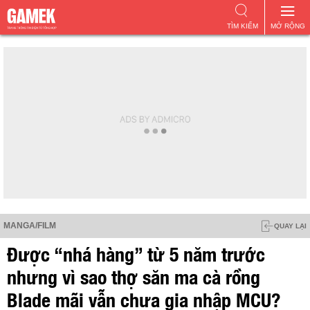
TÌM KIẾM
MỞ RỘNG
MANGA/FILM
QUAY LẠI
Được “nhá hàng” từ 5 năm trước
nhưng vì sao thợ săn ma cà rồng
Blade mãi vẫn chưa gia nhập MCU?