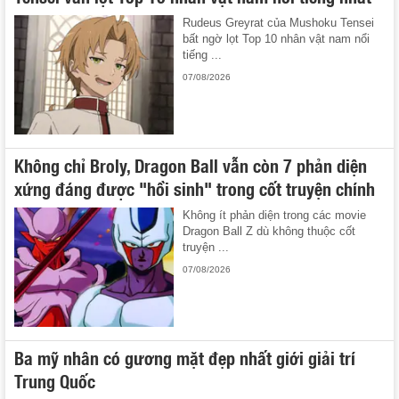
Rudeus Greyrat của Mushoku Tensei
bất ngờ lọt Top 10 nhân vật nam nổi
tiếng ...
07/08/2026
Không chỉ Broly, Dragon Ball vẫn còn 7 phản diện
xứng đáng được "hồi sinh" trong cốt truyện chính
Không ít phản diện trong các movie
Dragon Ball Z dù không thuộc cốt
truyện ...
07/08/2026
Ba mỹ nhân có gương mặt đẹp nhất giới giải trí
Trung Quốc