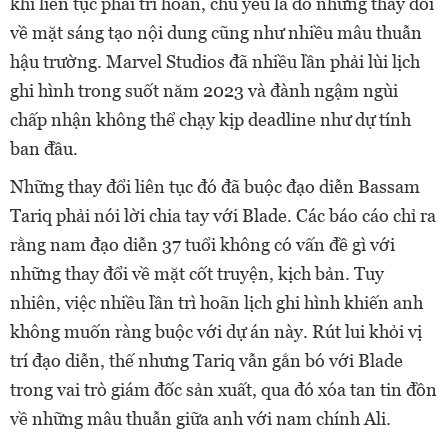
khi liên tục phải trì hoãn, chủ yếu là do những thay đổi
về mặt sáng tạo nội dung cũng như nhiều mâu thuẫn
hậu trường. Marvel Studios đã nhiều lần phải lùi lịch
ghi hình trong suốt năm 2023 và đành ngậm ngùi
chấp nhận không thể chạy kịp deadline như dự tính
ban đầu.
Những thay đổi liên tục đó đã buộc đạo diễn Bassam
Tariq phải nói lời chia tay với Blade. Các báo cáo chỉ ra
rằng nam đạo diễn 37 tuổi không có vấn đề gì với
những thay đổi về mặt cốt truyện, kịch bản. Tuy
nhiên, việc nhiều lần trì hoãn lịch ghi hình khiến anh
không muốn ràng buộc với dự án này. Rút lui khỏi vị
trí đạo diễn, thế nhưng Tariq vẫn gắn bó với Blade
trong vai trò giám đốc sản xuất, qua đó xóa tan tin đồn
về những mâu thuẫn giữa anh với nam chính Ali.