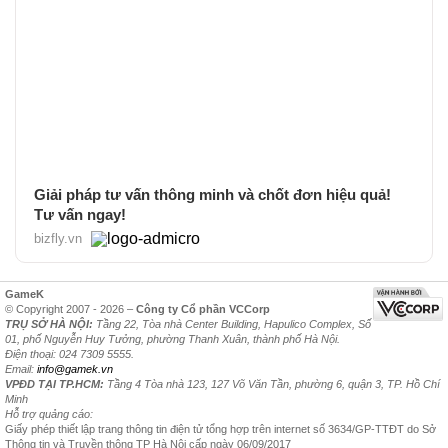
Giải pháp tư vấn thông minh và chốt đơn hiệu quả!
Tư vấn ngay!
bizfly.vn
GameK
© Copyright 2007 - 2026 –
Công ty Cổ phần VCCorp
TRỤ SỞ HÀ NỘI:
Tầng 22, Tòa nhà Center Building, Hapulico Complex, Số
01, phố Nguyễn Huy Tưởng, phường Thanh Xuân, thành phố Hà Nội.
Điện thoại: 024 7309 5555.
Email:
info@gamek.vn
VPĐD TẠI TP.HCM:
Tầng 4 Tòa nhà 123, 127 Võ Văn Tần, phường 6, quận 3, TP. Hồ Chí
Minh
Hỗ trợ quảng cáo:
Giấy phép thiết lập trang thông tin điện tử tổng hợp trên internet số 3634/GP-TTĐT do Sở
Thông tin và Truyền thông TP Hà Nội cấp ngày 06/09/2017