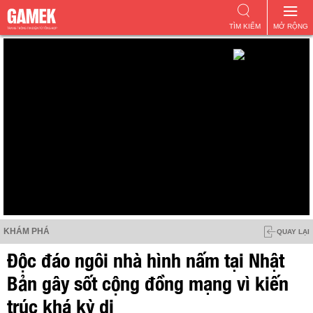
TÌM KIẾM
MỞ RỘNG
KHÁM PHÁ
QUAY LẠI
Độc đáo ngôi nhà hình nấm tại Nhật
Bản gây sốt cộng đồng mạng vì kiến
trúc khá kỳ dị