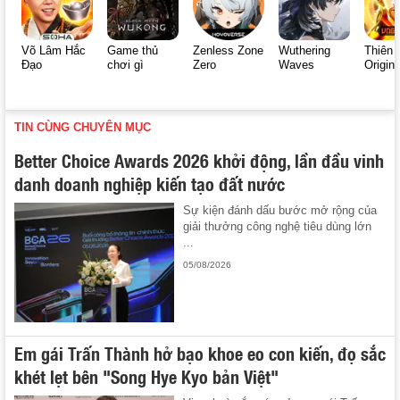
Võ Lâm Hắc
Game thủ
Zenless Zone
Wuthering
Thiên 
Đạo
chơi gì
Zero
Waves
Origin
TIN CÙNG CHUYÊN MỤC
Better Choice Awards 2026 khởi động, lần đầu vinh
danh doanh nghiệp kiến tạo đất nước
Sự kiện đánh dấu bước mở rộng của
giải thưởng công nghệ tiêu dùng lớn
...
05/08/2026
Em gái Trấn Thành hở bạo khoe eo con kiến, đọ sắc
khét lẹt bên "Song Hye Kyo bản Việt"