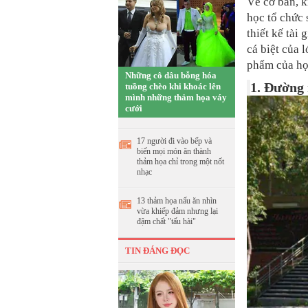
Về cơ bản, k
học tổ chức 
thiết kế tài 
cá biệt của 
phẩm của họ
Những cô dâu bỗng hóa
1. Đường 
tuồng chèo khi khoác lên
mình những thảm họa váy
cưới
17 người đi vào bếp và
biến mọi món ăn thành
thảm họa chỉ trong một nốt
nhạc
13 thảm họa nấu ăn nhìn
vừa khiếp đảm nhưng lại
đậm chất "tấu hài"
TIN ĐÁNG ĐỌC