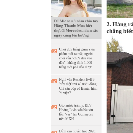
DJ Mie sau 3 năm chia tay
2. Hàng r
Hồng Thanh: Mua biệt
chẳng biết
thự, đi Mercedes, nhan sắc
ngày càng lên hương
Chơi 205 tiếng game siêu
phẩm mới ra mắt, người
chơi vẫn "chưa đâu vào
đâu", khẳng định 1.000
tiếng mới phá đảo được
Nghi vấn Resident Evil 9
'hủy diệt' tivi 40 triệu đồng:
Chỉ cần bóp cò là màn hình
'đi viện'!
Giọt nước tràn ly: BLV
Hoàng Luân xóa bài xin
lỗi, "var" fan Gumayusi
trên MXH
Đỉnh cao huyền học 2026: