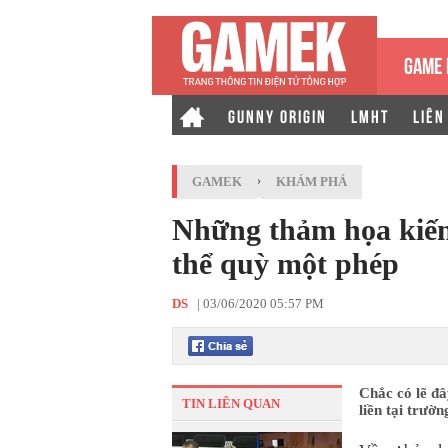
GAME 
GUNNY ORIGIN
LMHT
LIÊN
GAMEK
›
KHÁM PHÁ
Những thảm họa kiến 
thể quỳ một phép
DS
|
03/06/2020 05:57 PM
Chắc có lẽ đâ
TIN LIÊN QUAN
liền tại trườn