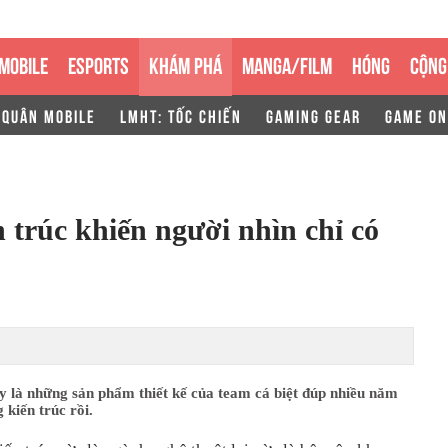
MOBILE
ESPORTS
KHÁM PHÁ
MANGA/FILM
HÓNG
CỘNG
 QUÂN MOBILE
LMHT: TỐC CHIẾN
GAMING GEAR
GAME ON
trúc khiến người nhìn chỉ có
y là những sản phẩm thiết kế của team cá biệt đúp nhiều năm
g kiến trúc rồi.