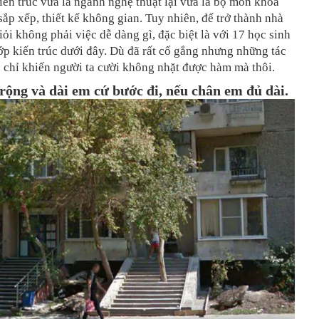
iến trúc vừa là ngành nghệ thuật lại vừa là bộ môn khoa
sắp xếp, thiết kế không gian. Tuy nhiên, để trở thành nhà
giỏi không phải việc dễ dàng gì, đặc biệt là với 17 học sinh
lớp kiến trúc dưới đây. Dù đã rất cố gắng nhưng những tác
 chỉ khiến người ta cười không nhặt được hàm mà thôi.
rộng và dài em cứ bước đi, nếu chân em đủ dài.