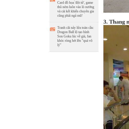
Card đồ họa 'đột tử', game
thủ ném luôn vào lò nướng
và cái kết khiến chuyên gia
cũng phải ngả mũ!
3. Thang 
Tranh cãi nảy lửa toàn cầu:
Dragon Ball lộ tạo hình
Son Goku lúc về già, fan
khóc ròng hét lên "quá vô
lý"