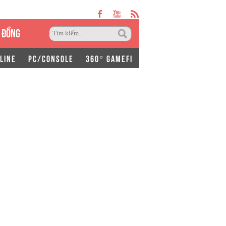
 ĐỒNG
LINE
PC/CONSOLE
360° GAMEFI