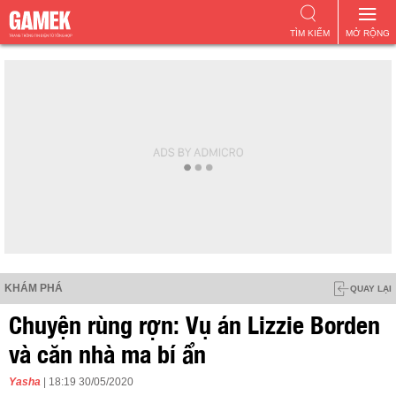
TÌM KIẾM
MỞ RỘNG
KHÁM PHÁ
QUAY LẠI
Chuyện rùng rợn: Vụ án Lizzie Borden
và căn nhà ma bí ẩn
Yasha
| 18:19 30/05/2020