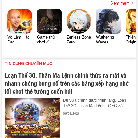
Xem thêm
Võ Lâm Hắc
Game thủ
Zenless Zone
Wuthering
Thiên 
Đạo
chơi gì
Zero
Waves
Origin
TIN CÙNG CHUYÊN MỤC
Loạn Thế 3Q: Thần Ma Lệnh chính thức ra mắt và
nhanh chóng bùng nổ trên các bảng xếp hạng nhờ
lối chơi thẻ tướng cuốn hút
Dù vừa chính thức trình làng, Loạn
Thế 3Q: Thần Ma Lệnh - OEG đã ...
06/08/2026