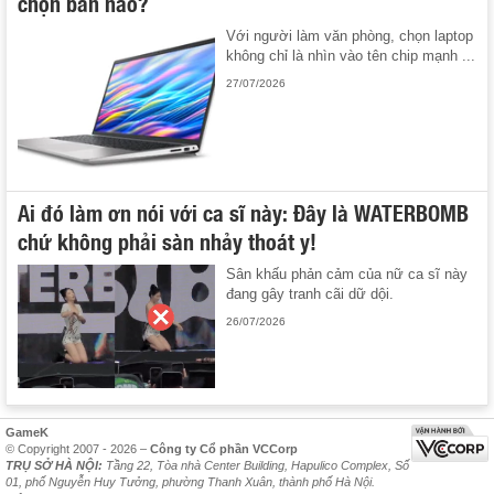
chọn bản nào?
Với người làm văn phòng, chọn laptop
không chỉ là nhìn vào tên chip mạnh ...
27/07/2026
Ai đó làm ơn nói với ca sĩ này: Đây là WATERBOMB
chứ không phải sàn nhảy thoát y!
Sân khấu phản cảm của nữ ca sĩ này
đang gây tranh cãi dữ dội.
26/07/2026
GameK
© Copyright 2007 - 2026 –
Công ty Cổ phần VCCorp
TRỤ SỞ HÀ NỘI:
Tầng 22, Tòa nhà Center Building, Hapulico Complex, Số
01, phố Nguyễn Huy Tưởng, phường Thanh Xuân, thành phố Hà Nội.