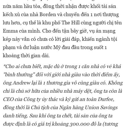
nửa năm hầu tòa, đồng thời nhận được khối tài sản
kếch xù của nhà Borden và chuyển đến 1 nơi thượng
lưu hơn, cụ thể là khu phố The Hill cùng người chị tên
Emma của mình. Cho đến tận bây giờ, vụ án mạng
kép này vẫn có chưa có lời giải đáp, khiến ngành tội
phạm và dư luận nước Mỹ đau đầu trong suốt 1
khoảng thời gian dài.
*Cho ai chưa biết, mặc dù ở trong 1 căn nhà có vẻ khá
"bình thường" đối với giới nhà giàu vào thời điểm ấy,
ông Andrew lại là 1 thương gia vô cùng giàu có. Không
chỉ là chủ sở hữu của nhiều nhà máy dệt, ông ta còn là
CEO của Công ty ủy thác và ký gửi an toàn Durfee,
đồng thời là Chủ tịch của Ngân hàng Union Savings
danh tiếng. Sau khi ông ta chết, tài sản của ông ta
được định là có giá trị khoảng 300.000 đô la (tương