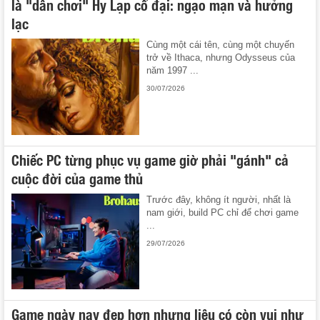
là "dân chơi" Hy Lạp cổ đại: ngạo mạn và hưởng
lạc
Cùng một cái tên, cùng một chuyến
trở về Ithaca, nhưng Odysseus của
năm 1997 ...
30/07/2026
Chiếc PC từng phục vụ game giờ phải "gánh" cả
cuộc đời của game thủ
Trước đây, không ít người, nhất là
nam giới, build PC chỉ để chơi game
...
29/07/2026
Game ngày nay đẹp hơn nhưng liệu có còn vui như