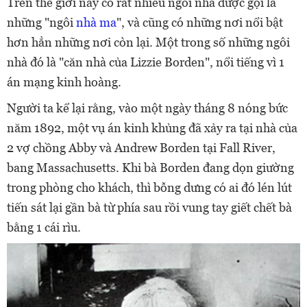
Trên thế giới này có rất nhiều ngôi nhà được gọi là
những "ngôi
nhà ma
", và cũng có những nơi nổi bật
hơn hẳn những nơi còn lại. Một trong số những ngôi
nhà đó là "căn nhà của Lizzie Borden", nổi tiếng vì 1
án mạng kinh hoàng.
Người ta kể lại rằng, vào một ngày tháng 8 nóng bức
năm 1892, một vụ án kinh khủng đã xảy ra tại nhà của
2 vợ chồng Abby và Andrew Borden tại Fall River,
bang Massachusetts. Khi bà Borden đang dọn giường
trong phòng cho khách, thì bỗng dưng có ai đó lén lút
tiến sát lại gần bà từ phía sau rồi vung tay giết chết bà
bằng 1 cái rìu.