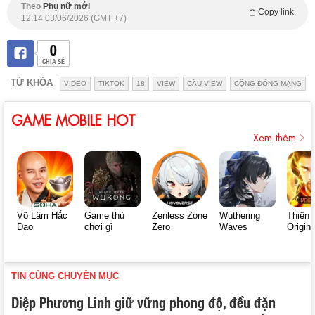
Theo
Phụ nữ mới
Copy link
12:14 03/06/2026 (GMT +7)
0
CHIA SẺ
TỪ KHÓA
VIDEO
TIKTOK
18
VIEW
CÂU VIEW
CỘNG ĐỒNG MẠNG
GAME MOBILE HOT
Xem thêm
Võ Lâm Hắc
Game thủ
Zenless Zone
Wuthering
Thiên 
Đạo
chơi gì
Zero
Waves
Origin
TIN CÙNG CHUYÊN MỤC
Diệp Phương Linh giữ vững phong độ, đều đặn