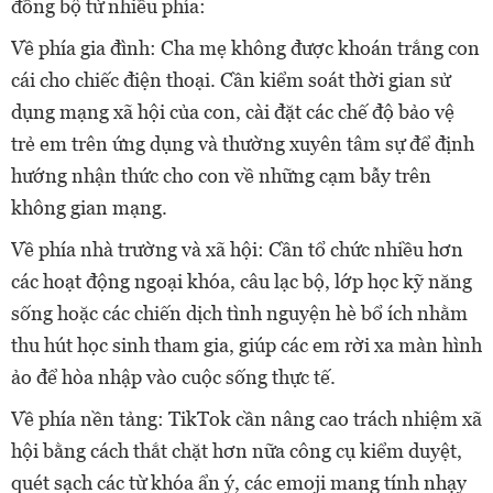
đồng bộ từ nhiều phía:
Về phía gia đình: Cha mẹ không được khoán trắng con
cái cho chiếc điện thoại. Cần kiểm soát thời gian sử
dụng mạng xã hội của con, cài đặt các chế độ bảo vệ
trẻ em trên ứng dụng và thường xuyên tâm sự để định
hướng nhận thức cho con về những cạm bẫy trên
không gian mạng.
Về phía nhà trường và xã hội: Cần tổ chức nhiều hơn
các hoạt động ngoại khóa, câu lạc bộ, lớp học kỹ năng
sống hoặc các chiến dịch tình nguyện hè bổ ích nhằm
thu hút học sinh tham gia, giúp các em rời xa màn hình
ảo để hòa nhập vào cuộc sống thực tế.
Về phía nền tảng: TikTok cần nâng cao trách nhiệm xã
hội bằng cách thắt chặt hơn nữa công cụ kiểm duyệt,
quét sạch các từ khóa ẩn ý, các emoji mang tính nhạy