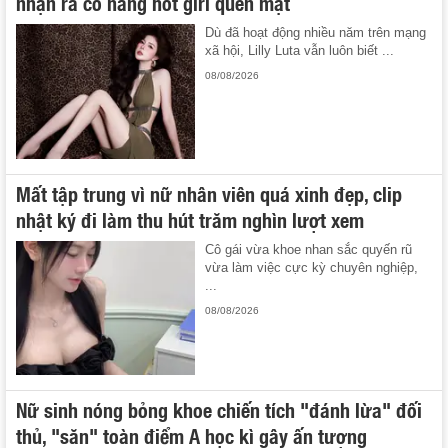
nhận ra cô nàng hot girl quen mặt
Dù đã hoạt động nhiều năm trên mạng
xã hội, Lilly Luta vẫn luôn biết ...
08/08/2026
Mất tập trung vì nữ nhân viên quá xinh đẹp, clip
nhật ký đi làm thu hút trăm nghìn lượt xem
Cô gái vừa khoe nhan sắc quyến rũ
vừa làm việc cực kỳ chuyên nghiệp,
...
08/08/2026
Nữ sinh nóng bỏng khoe chiến tích "đánh lừa" đối
thủ, "săn" toàn điểm A học kì gây ấn tượng