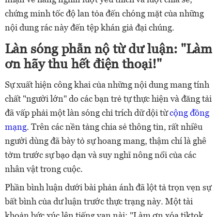
chứng minh tốc độ lan tỏa đến chóng mặt của những
nội dung rác này đến tệp khán giả đại chúng.
Làn sóng phẫn nộ từ dư luận: "Làm
ơn hãy thu hết điện thoại!"
Sự xuất hiện công khai của những nội dung mang tính
chất "người lớn" do các bạn trẻ tự thực hiện và đăng tải
đã vấp phải một làn sóng chỉ trích dữ dội từ
cộng đồng
mạng
. Trên các nền tảng chia sẻ thông tin, rất nhiều
người dùng đã bày tỏ sự hoang mang, thậm chí là ghê
tởm trước sự bạo dạn và suy nghĩ nông nổi của các
nhân vật trong cuộc.
Phần bình luận dưới bài phản ánh đã lột tả trọn vẹn sự
bất bình của dư luận trước thực trạng này. Một tài
khoản bức xúc lên tiếng van nài: "Làm ơn xóa tiktok