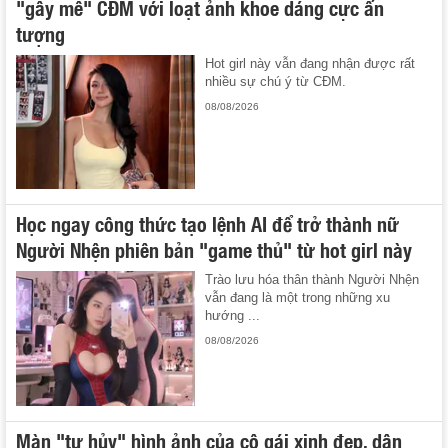
"gây mê" CĐM với loạt ảnh khoe dáng cực ấn
tượng
Hot girl này vẫn đang nhận được rất
nhiều sự chú ý từ CĐM.
08/08/2026
Học ngay công thức tạo lệnh AI để trở thành nữ
Người Nhện phiên bản "game thủ" từ hot girl này
Trào lưu hóa thân thành Người Nhện
vẫn đang là một trong những xu
hướng ...
08/08/2026
Màn "tự hủy" hình ảnh của cô gái xinh đẹp, dân