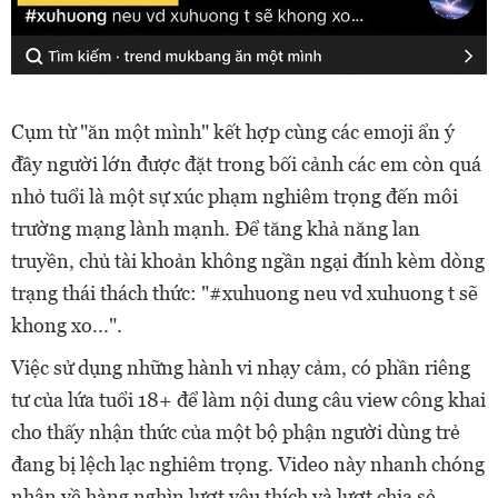
Cụm từ "ăn một mình" kết hợp cùng các emoji ẩn ý
đầy người lớn được đặt trong bối cảnh các em còn quá
nhỏ tuổi là một sự xúc phạm nghiêm trọng đến môi
trường mạng lành mạnh. Để tăng khả năng lan
truyền, chủ tài khoản không ngần ngại đính kèm dòng
trạng thái thách thức: "#xuhuong neu vd xuhuong t sẽ
khong xo...".
Việc sử dụng những hành vi nhạy cảm, có phần riêng
tư của lứa tuổi 18+ để làm nội dung câu view công khai
cho thấy nhận thức của một bộ phận người dùng trẻ
đang bị lệch lạc nghiêm trọng. Video này nhanh chóng
nhận về hàng nghìn lượt yêu thích và lượt chia sẻ,