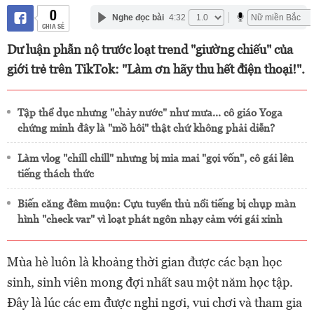
0
Nghe đọc bài
4:32
CHIA SẺ
Dư luận phẫn nộ trước loạt trend "giường chiếu" của
giới trẻ trên TikTok: "Làm ơn hãy thu hết điện thoại!".
Tập thể dục nhưng "chảy nước" như mưa... cô giáo Yoga
chứng minh đây là "mồ hôi" thật chứ không phải diễn?
Làm vlog "chill chill" nhưng bị mỉa mai "gọi vốn", cô gái lên
tiếng thách thức
Biến căng đêm muộn: Cựu tuyển thủ nổi tiếng bị chụp màn
hình "check var" vì loạt phát ngôn nhạy cảm với gái xinh
Mùa hè luôn là khoảng thời gian được các bạn học
sinh, sinh viên mong đợi nhất sau một năm học tập.
Đây là lúc các em được nghỉ ngơi, vui chơi và tham gia