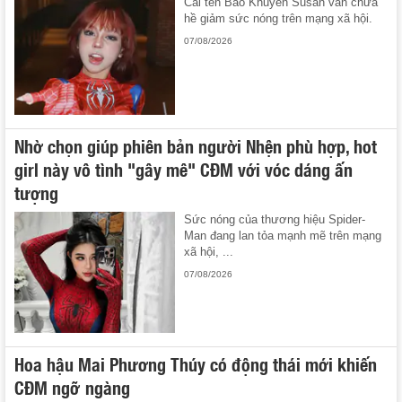
Cái tên Bảo Khuyên Susan vẫn chưa
hề giảm sức nóng trên mạng xã hội.
07/08/2026
Nhờ chọn giúp phiên bản người Nhện phù hợp, hot
girl này vô tình "gây mê" CĐM với vóc dáng ấn
tượng
Sức nóng của thương hiệu Spider-
Man đang lan tỏa mạnh mẽ trên mạng
xã hội, ...
07/08/2026
Hoa hậu Mai Phương Thúy có động thái mới khiến
CĐM ngỡ ngàng