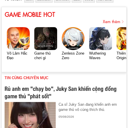
GAME MOBILE HOT
Xem thêm
Võ Lâm Hắc
Game thủ
Zenless Zone
Wuthering
Thiên 
Đạo
chơi gì
Zero
Waves
Origin
TIN CÙNG CHUYÊN MỤC
Rủ anh em "chạy bo", Juky San khiến cộng đồng
game thủ "phát sốt"
Ca sĩ Juky San đang khiến anh em
game thủ vô cùng thích thú.
05/08/2026