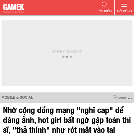
TÌM KIẾM
MỞ RỘNG
MOBILE & SOCIAL
QUAY LẠI
Nhờ cộng đồng mạng "nghĩ cap" để
đăng ảnh, hot girl bất ngờ gặp toàn thi
sĩ, "thả thính" như rót mật vào tai