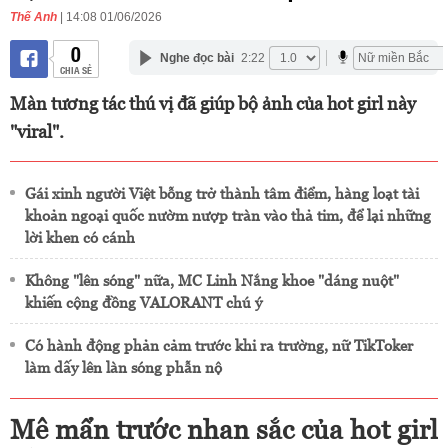
Thế Anh
| 14:08 01/06/2026
0
Nghe đọc bài
2:22
CHIA SẺ
Màn tương tác thú vị đã giúp bộ ảnh của hot girl này
"viral".
Gái xinh người Việt bỗng trở thành tâm điểm, hàng loạt tài
khoản ngoại quốc nườm nượp tràn vào thả tim, để lại những
lời khen có cánh
Không "lên sóng" nữa, MC Linh Nắng khoe "dáng nuột"
khiến cộng đồng VALORANT chú ý
Có hành động phản cảm trước khi ra trường, nữ TikToker
làm dấy lên làn sóng phẫn nộ
Mê mẩn trước nhan sắc của hot girl