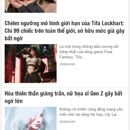
Chiêm ngưỡng mô hình giới hạn của Tifa Lockhart:
Chỉ 99 chiếc trên toàn thế giới, sở hữu mức giá gây
bất ngờ
Là một trong những biểu tượng nổi
tiếng nhất của dòng game Final
Fantasy, Tifa ...
05/08/2026
Hóa thiên thần giáng trần, nữ họa sĩ Gen Z gây bất
ngờ lớn
Không chỉ khiến cộng đồng mạng yêu
mến nhờ tài năng hội họa, Lily Lai ...
05/08/2026