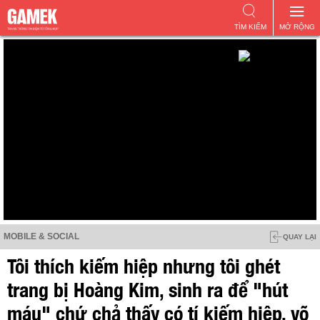
TÌM KIẾM
MỞ RỘNG
MOBILE & SOCIAL
QUAY LẠI
Tôi thích kiếm hiệp nhưng tôi ghét
trang bị Hoàng Kim, sinh ra để "hút
máu" chứ chả thấy có tí kiếm hiệp, võ