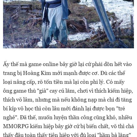
Ấy thế mà game online bây giờ lại cứ phải dồn hết vào
trang bị Hoàng Kim mới mạnh được cơ. Đủ các thể
loại nâng cấp, rõ tốn tiền mà lại còn phi lý. Có mấy
ông game thủ "già" cay cú lắm, chơi vì thích kiếm hiệp,
thích võ lâm, nhưng mà nếu không nạp mà chỉ đi tăng
bí kíp võ học thì còn lâu mới đánh lại được bọn "trẻ
nghé". Đã thế, muốn luyện thần công cũng khó, nhiều
MMORPG kiếm hiệp bây giờ cứ bị biến chất, võ thì chả
thấy đâu toàn thấy tiên hiệp với đủ loại "hầm bà lằng"