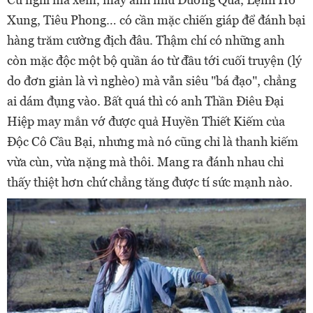
Xung, Tiêu Phong… có cần mặc chiến giáp để đánh bại
hàng trăm cường địch đâu. Thậm chí có những anh
còn mặc độc một bộ quần áo từ đầu tới cuối truyện (lý
do đơn giản là vì nghèo) mà vẫn siêu "bá đạo", chẳng
ai dám đụng vào. Bất quá thì có anh Thần Điêu Đại
Hiệp may mắn vớ được quả Huyền Thiết Kiếm của
Độc Cô Cầu Bại, nhưng mà nó cũng chỉ là thanh kiếm
vừa cùn, vừa nặng mà thôi. Mang ra đánh nhau chỉ
thấy thiệt hơn chứ chẳng tăng được tí sức mạnh nào.