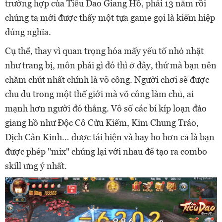
trường hợp của Tiêu Dao Giang Hồ, phải 13 năm rồi
chúng ta mới được thấy một tựa game gọi là kiếm hiệp
đúng nghĩa.
Cụ thể, thay vì quan trọng hóa mấy yếu tố nhỏ nhặt
như trang bị, môn phái gì đó thì ở đây, thứ mà bạn nên
chăm chút nhất chính là võ công. Người chơi sẽ được
chu du trong một thế giới mà võ công làm chủ, ai
mạnh hơn người đó thắng. Vô số các bí kíp loạn đảo
giang hồ như Độc Cô Cửu Kiếm, Kim Chung Tráo,
Dịch Cân Kinh… được tái hiện và hay ho hơn cả là bạn
được phép "mix" chúng lại với nhau để tạo ra combo
skill ưng ý nhất.