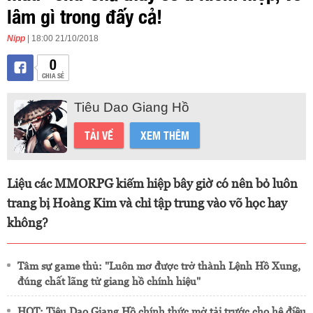
lâm gì trong đấy cả!
Nipp
| 18:00 21/10/2018
0
CHIA SẺ
Tiêu Dao Giang Hồ
TẢI VỀ
XEM THÊM
Liệu các MMORPG kiếm hiệp bây giờ có nên bỏ luôn
trang bị Hoàng Kim và chỉ tập trung vào võ học hay
không?
Tâm sự game thủ: "Luôn mơ được trở thành Lệnh Hồ Xung,
đúng chất lãng tử giang hồ chính hiệu"
HOT: Tiêu Dao Giang Hồ chính thức mở tải trước cho hệ điều