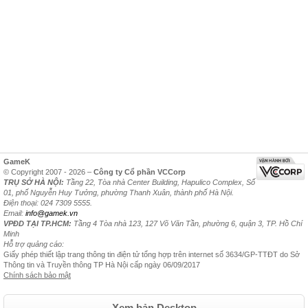
GameK
© Copyright 2007 - 2026 –
Công ty Cổ phần VCCorp
TRỤ SỞ HÀ NỘI:
Tầng 22, Tòa nhà Center Building, Hapulico Complex, Số
01, phố Nguyễn Huy Tưởng, phường Thanh Xuân, thành phố Hà Nội.
Điện thoại: 024 7309 5555.
Email:
info@gamek.vn
VPĐD TẠI TP.HCM:
Tầng 4 Tòa nhà 123, 127 Võ Văn Tần, phường 6, quận 3, TP. Hồ Chí
Minh
Hỗ trợ quảng cáo:
Giấy phép thiết lập trang thông tin điện tử tổng hợp trên internet số 3634/GP-TTĐT do Sở
Thông tin và Truyền thông TP Hà Nội cấp ngày 06/09/2017
Chính sách bảo mật
Xem bản Desktop