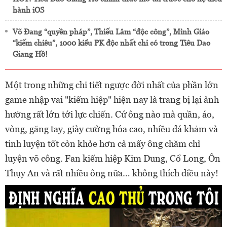
hành iOS
Võ Đang “quyền pháp”, Thiếu Lâm “độc công”, Minh Giáo
“kiếm chiêu”, 1000 kiểu PK độc nhất chỉ có trong Tiêu Dao
Giang Hồ!
Một trong những chi tiết ngược đời nhất của phần lớn
game nhập vai "kiếm hiệp" hiện nay là trang bị lại ảnh
hưởng rất lớn tới lực chiến. Cứ ông nào mà quần, áo,
vòng, găng tay, giày cường hóa cao, nhiều đá khảm và
tinh luyện tốt còn khỏe hơn cả mấy ông chăm chỉ
luyện võ công. Fan kiếm hiệp Kim Dung, Cổ Long, Ôn
Thụy An và rất nhiều ông nữa… không thích điều này!