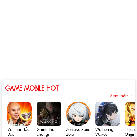
GAME MOBILE HOT
Xem thêm
Võ Lâm Hắc
Game thủ
Zenless Zone
Wuthering
Thiên 
Đạo
chơi gì
Zero
Waves
Origin