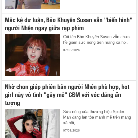
Mặc kệ dư luận, Bảo Khuyên Susan vẫn "biến hình"
người Nhện ngay giữa rạp phim
Cái tên Bảo Khuyên Susan vẫn chưa
hề giảm sức nóng trên mạng xã hội.
07/08/2026
Nhờ chọn giúp phiên bản người Nhện phù hợp, hot
girl này vô tình "gây mê" CĐM với vóc dáng ấn
tượng
Sức nóng của thương hiệu Spider-
Man đang lan tỏa mạnh mẽ trên mạng
xã hội, ...
07/08/2026