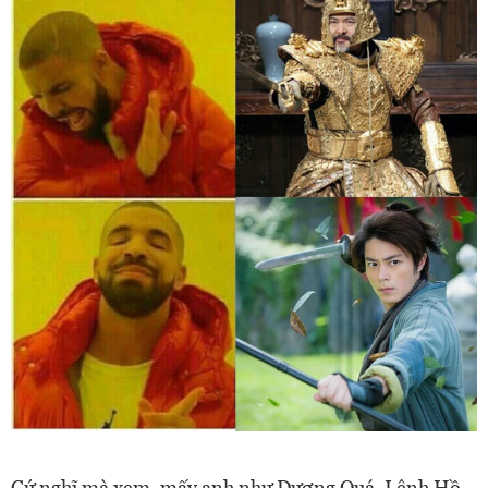
Cứ nghĩ mà xem, mấy anh như Dương Quá, Lệnh Hồ