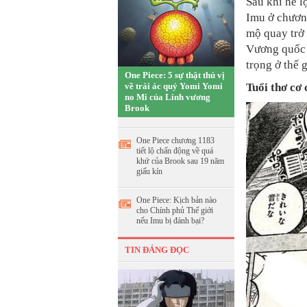
Sau khi hé l
Imu ở chươn
mộ quay trở 
Vương quốc 
trọng ở thế 
One Piece: 5 sự thật thú vị
về trái ác quỷ Yomi Yomi
Tuổi thơ cơ
no Mi của Linh vương
Brook
One Piece chương 1183
tiết lộ chấn động về quá
khứ của Brook sau 19 năm
giấu kín
One Piece: Kịch bản nào
cho Chính phủ Thế giới
nếu Imu bị đánh bại?
TIN ĐÁNG ĐỌC