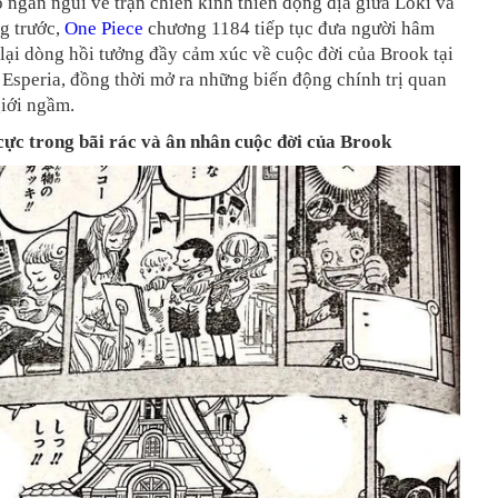
ộ ngắn ngủi về trận chiến kinh thiên động địa giữa Loki và
g trước,
One Piece
chương 1184 tiếp tục đưa người hâm
lại dòng hồi tưởng đầy cảm xúc về cuộc đời của Brook tại
Esperia, đồng thời mở ra những biến động chính trị quan
giới ngầm.
 cực trong bãi rác và ân nhân cuộc đời của Brook