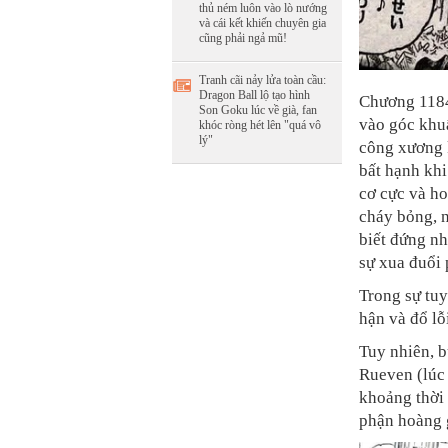
thủ ném luôn vào lò nướng
và cái kết khiến chuyên gia
cũng phải ngả mũ!
Tranh cãi nảy lửa toàn cầu:
Dragon Ball lộ tạo hình
Chương 1184
Son Goku lúc về già, fan
vào góc khuấ
khóc ròng hét lên "quá vô
lý"
công xương k
bất hạnh khi
cơ cực và h
cháy bỏng, 
biết đứng nh
sự xua đuổi
Trong sự tuy
hận và đổ lỗ
Tuy nhiên, 
Rueven (lúc 
khoảng thời
phận hoàng 