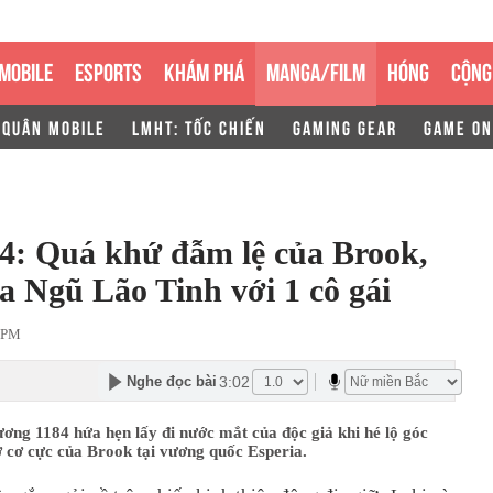
MOBILE
ESPORTS
KHÁM PHÁ
MANGA/FILM
HÓNG
CỘNG
 QUÂN MOBILE
LMHT: TỐC CHIẾN
GAMING GEAR
GAME ON
84: Quá khứ đẫm lệ của Brook,
ữa Ngũ Lão Tinh với 1 cô gái
 PM
3:02
Nghe đọc bài
ơng 1184 hứa hẹn lấy đi nước mắt của độc giả khi hé lộ góc
ơ cơ cực của Brook tại vương quốc Esperia.