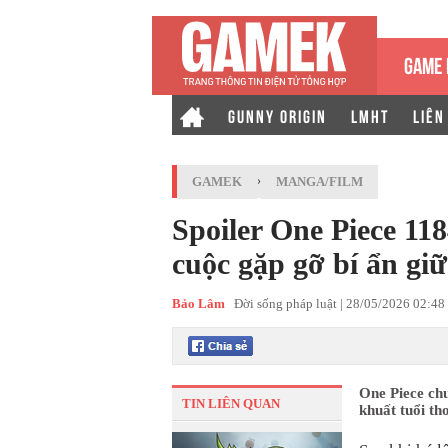
GAME 
GUNNY ORIGIN
LMHT
LIÊN
GAMEK
›
MANGA/FILM
Spoiler One Piece 11
cuộc gặp gỡ bí ẩn gi
Bảo Lâm
Đời sống pháp luật |
28/05/2026 02:48
One Piece chư
TIN LIÊN QUAN
khuất tuổi th