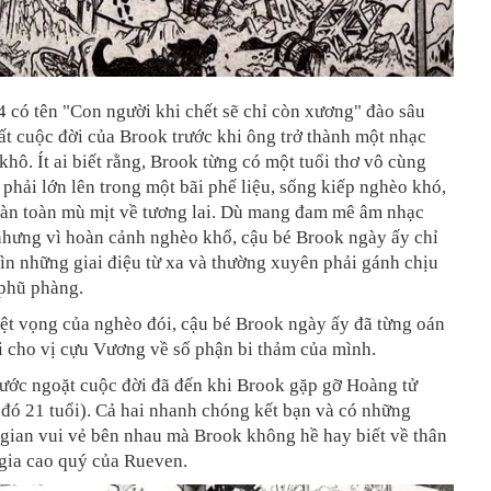
 có tên "Con người khi chết sẽ chỉ còn xương" đào sâu
t cuộc đời của Brook trước khi ông trở thành một nhạc
hô. Ít ai biết rằng, Brook từng có một tuổi thơ vô cùng
 phải lớn lên trong một bãi phế liệu, sống kiếp nghèo khó,
oàn toàn mù mịt về tương lai. Dù mang đam mê âm nhạc
nhưng vì hoàn cảnh nghèo khổ, cậu bé Brook ngày ấy chỉ
ìn những giai điệu từ xa và thường xuyên phải gánh chịu
 phũ phàng.
ệt vọng của nghèo đói, cậu bé Brook ngày ấy đã từng oán
i cho vị cựu Vương về số phận bi thảm của mình.
bước ngoặt cuộc đời đã đến khi Brook gặp gỡ Hoàng tử
đó 21 tuổi). Cả hai nhanh chóng kết bạn và có những
 gian vui vẻ bên nhau mà Brook không hề hay biết về thân
gia cao quý của Rueven.