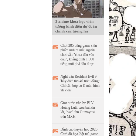
3 anime khoa học viễn
tưởng kinh điển dự đoán
chính xác tương lai
Chơi 205 tiếng game siêu
phẩm mới ra mắt, người
chơi vẫn "chưa đâu vào
đâu", khẳng định 1.000
tiếng mới phá đảo được
Nghi vấn Resident Evil 9
'hủy diệt' tivi 40 triệu đồng:
Chỉ cần bóp cò là màn hình
'đi viện'!
Giọt nước tràn ly: BLV
Hoàng Luân xóa bài xin
lỗi, "var" fan Gumayusi
trên MXH
Đỉnh cao huyền học 2026:
Card đồ họa 'đột tử', game