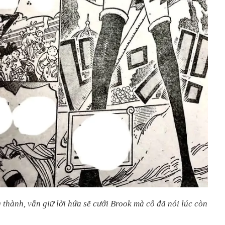
 thành, vẫn giữ lời hứa sẽ cưới Brook mà cô đã nói lúc còn