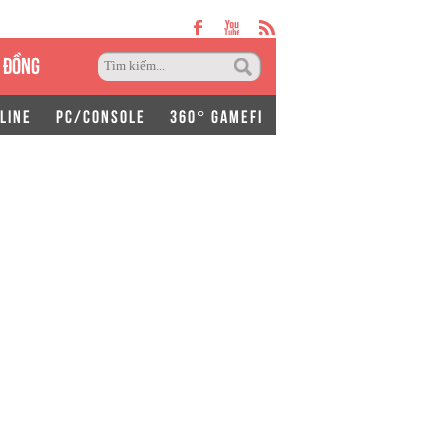
 ĐỒNG
LINE
PC/CONSOLE
360° GAMEFI