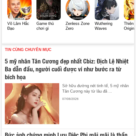
Võ Lâm Hắc
Game thủ
Zenless Zone
Wuthering
Thiên 
Đạo
chơi gì
Zero
Waves
Origin
TIN CÙNG CHUYÊN MỤC
5 mỹ nhân Tân Cương đẹp nhất Cbiz: Địch Lệ Nhiệt
Ba dẫn đầu, người cuối được ví như bước ra từ
bích họa
Sở hữu đường nét tinh tế, 5 mỹ nhân
Tân Cương này từ lâu đã ...
07/08/2026
Bức ảnh chứng minh Lưu Diệc Phi mãi mãi là thần