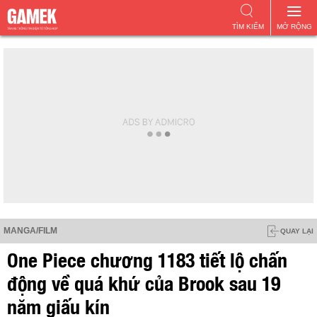
TÌM KIẾM
MỞ RỘNG
MANGA/FILM
QUAY LẠI
One Piece chương 1183 tiết lộ chấn
động về quá khứ của Brook sau 19
năm giấu kín