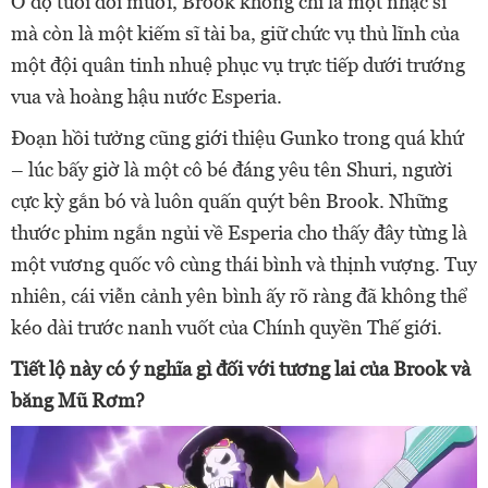
Ở độ tuổi đôi mươi, Brook không chỉ là một nhạc sĩ
mà còn là một kiếm sĩ tài ba, giữ chức vụ thủ lĩnh của
một đội quân tinh nhuệ phục vụ trực tiếp dưới trướng
vua và hoàng hậu nước Esperia.
Đoạn hồi tưởng cũng giới thiệu Gunko trong quá khứ
– lúc bấy giờ là một cô bé đáng yêu tên Shuri, người
cực kỳ gắn bó và luôn quấn quýt bên Brook. Những
thước phim ngắn ngủi về Esperia cho thấy đây từng là
một vương quốc vô cùng thái bình và thịnh vượng. Tuy
nhiên, cái viễn cảnh yên bình ấy rõ ràng đã không thể
kéo dài trước nanh vuốt của Chính quyền Thế giới.
Tiết lộ này có ý nghĩa gì đối với tương lai của Brook và
băng Mũ Rơm?