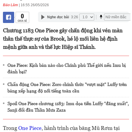
Bảo Lâm
| 16:55 26/05/2026
0
Nghe đọc bài
3:26
CHIA SẺ
Chương 1183 One Piece gây chấn động khi vén màn
thân thế thực sự của Brook, hé lộ mối liên hệ định
mệnh giữa anh và thế lực Hiệp sĩ Thánh.
One Piece: Kịch bản nào cho Chính phủ Thế giới nếu Imu bị
đánh bại?
Chấn động One Piece: Zoro chính thức "vượt mặt" Luffy trên
bảng xếp hạng độ nổi tiếng toàn cầu
Spoil One Piece chương 1183: Imu dọa tiễn Luffy "đăng xuất",
Sanji đối đầu Thần Mưa Zaza
Trong
One Piece
, hành trình của băng Mũ Rơm tại