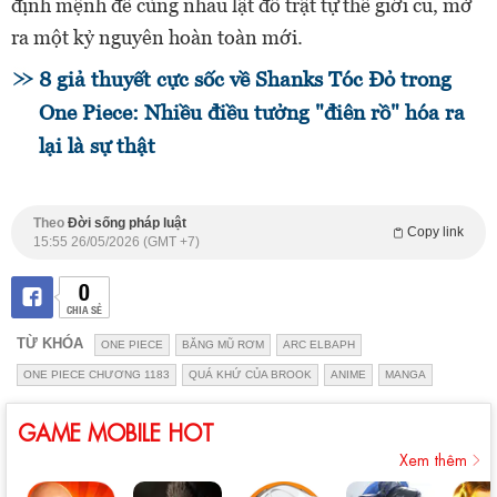
định mệnh để cùng nhau lật đổ trật tự thế giới cũ, mở
ra một kỷ nguyên hoàn toàn mới.
8 giả thuyết cực sốc về Shanks Tóc Đỏ trong
One Piece: Nhiều điều tưởng "điên rồ" hóa ra
lại là sự thật
Theo
Đời sống pháp luật
Copy link
15:55 26/05/2026 (GMT +7)
0
CHIA SẺ
TỪ KHÓA
ONE PIECE
BĂNG MŨ RƠM
ARC ELBAPH
ONE PIECE CHƯƠNG 1183
QUÁ KHỨ CỦA BROOK
ANIME
MANGA
GAME MOBILE HOT
Xem thêm