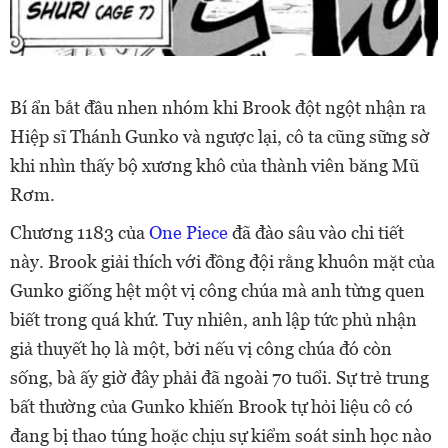
Bí ẩn bắt đầu nhen nhóm khi Brook đột ngột nhận ra
Hiệp sĩ Thánh Gunko và ngược lại, cô ta cũng sững sờ
khi nhìn thấy bộ xương khô của thành viên băng Mũ
Rơm.
Chương 1183 của
One Piece
đã đào sâu vào chi tiết
này. Brook giải thích với đồng đội rằng khuôn mặt của
Gunko giống hệt một vị công chúa mà anh từng quen
biết trong quá khứ. Tuy nhiên, anh lập tức phủ nhận
giả thuyết họ là một, bởi nếu vị công chúa đó còn
sống, bà ấy giờ đây phải đã ngoài 70 tuổi. Sự trẻ trung
bất thường của Gunko khiến Brook tự hỏi liệu cô có
đang bị thao túng hoặc chịu sự kiểm soát sinh học nào