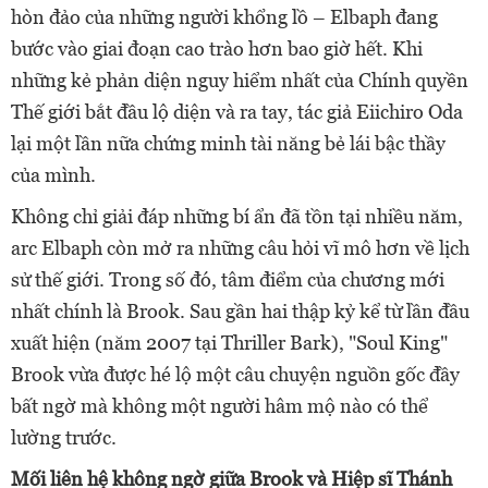
hòn đảo của những người khổng lồ – Elbaph đang
bước vào giai đoạn cao trào hơn bao giờ hết. Khi
những kẻ phản diện nguy hiểm nhất của Chính quyền
Thế giới bắt đầu lộ diện và ra tay, tác giả Eiichiro Oda
lại một lần nữa chứng minh tài năng bẻ lái bậc thầy
của mình.
Không chỉ giải đáp những bí ẩn đã tồn tại nhiều năm,
arc Elbaph còn mở ra những câu hỏi vĩ mô hơn về lịch
sử thế giới. Trong số đó, tâm điểm của chương mới
nhất chính là Brook. Sau gần hai thập kỷ kể từ lần đầu
xuất hiện (năm 2007 tại Thriller Bark), "Soul King"
Brook vừa được hé lộ một câu chuyện nguồn gốc đầy
bất ngờ mà không một người hâm mộ nào có thể
lường trước.
Mối liên hệ không ngờ giữa Brook và Hiệp sĩ Thánh