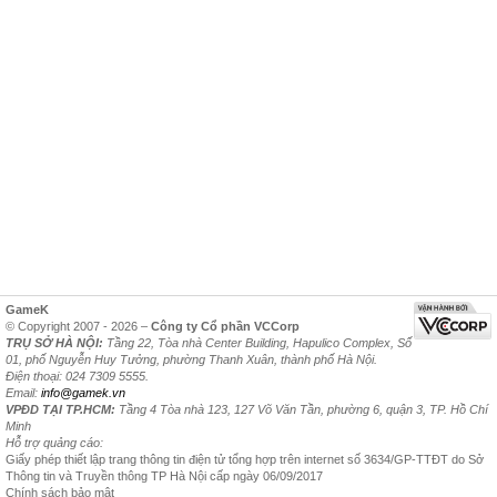
GameK
© Copyright 2007 - 2026 –
Công ty Cổ phần VCCorp
TRỤ SỞ HÀ NỘI:
Tầng 22, Tòa nhà Center Building, Hapulico Complex, Số
01, phố Nguyễn Huy Tưởng, phường Thanh Xuân, thành phố Hà Nội.
Điện thoại: 024 7309 5555.
Email:
info@gamek.vn
VPĐD TẠI TP.HCM:
Tầng 4 Tòa nhà 123, 127 Võ Văn Tần, phường 6, quận 3, TP. Hồ Chí
Minh
Hỗ trợ quảng cáo:
Giấy phép thiết lập trang thông tin điện tử tổng hợp trên internet số 3634/GP-TTĐT do Sở
Thông tin và Truyền thông TP Hà Nội cấp ngày 06/09/2017
Chính sách bảo mật