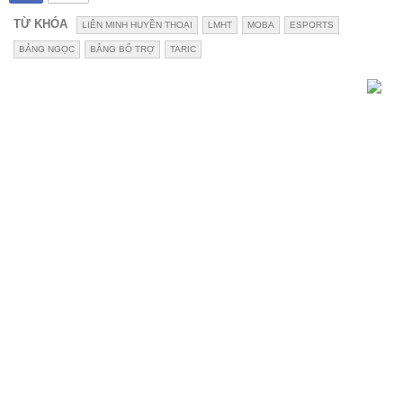
TỪ KHÓA
LIÊN MINH HUYỀN THOẠI
LMHT
MOBA
ESPORTS
BẢNG NGỌC
BẢNG BỔ TRỢ
TARIC