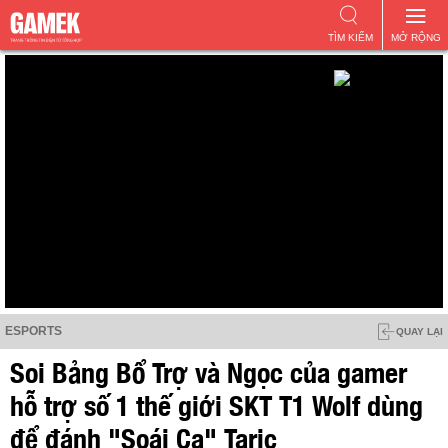
TÌM KIẾM
MỞ RỘNG
ESPORTS
QUAY LẠI
Soi Bảng Bổ Trợ và Ngọc của gamer
hỗ trợ số 1 thế giới SKT T1 Wolf dùng
để đánh "Soái Ca" Taric