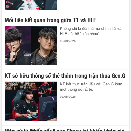
Mối liên kết quan trọng giữa T1 và HLE
Không chỉ là đối thủ mà chính T1 và
HLE có thể "giúp nhau".
08/08/2026
KT sở hữu thông số thê thảm trong trận thua Gen.G
KT kết thúc trận đấu với Gen.G kèm
một thông số rất tệ.
07/08/2026
Màn xử lý "thần sầu" của Chovy lại khiến khán giả