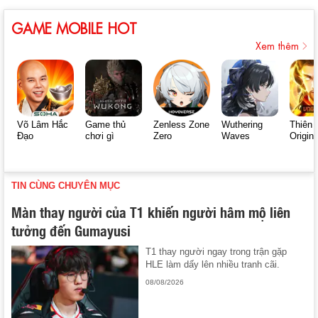
GAME MOBILE HOT
Xem thêm
Võ Lâm Hắc
Game thủ
Zenless Zone
Wuthering
Thiên 
Đạo
chơi gì
Zero
Waves
Origin
TIN CÙNG CHUYÊN MỤC
Màn thay người của T1 khiến người hâm mộ liên
tưởng đến Gumayusi
T1 thay người ngay trong trận gặp
HLE làm dấy lên nhiều tranh cãi.
08/08/2026