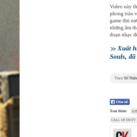
Video này th
phong trào v
game thủ nướ
những âm th
đoạn nhạc để
Xuất h
Souls, đã
Theo
Trí Thứ
Xem thêm:
SƠ
CALL OF DUTY