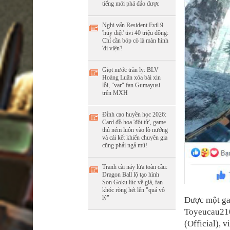
tiếng mới phá đảo được
Nghi vấn Resident Evil 9
'hủy diệt' tivi 40 triệu đồng:
Chỉ cần bóp cò là màn hình
'đi viện'!
Giọt nước tràn ly: BLV
Hoàng Luân xóa bài xin
lỗi, "var" fan Gumayusi
trên MXH
Đỉnh cao huyền học 2026:
Card đồ họa 'đột tử', game
thủ ném luôn vào lò nướng
và cái kết khiến chuyên gia
cũng phải ngả mũ!
Tranh cãi nảy lửa toàn cầu:
Dragon Ball lộ tạo hình
Son Goku lúc về già, fan
khóc ròng hét lên "quá vô
lý"
Được một ga
Toyeucau210
(Official), 