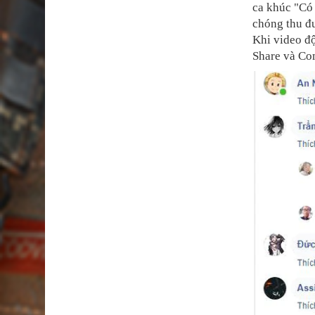
ca khúc "Có
chóng thu đ
Khi video độ
Share và Co