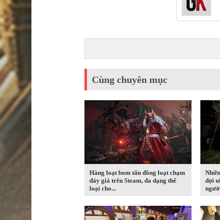
Cùng chuyên mục
Hàng loạt bom tấn đồng loạt chạm
Nhữn
đáy giá trên Steam, đa dạng thể
đợi n
loại cho...
người