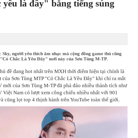
yêu là đây" bằng tiếng súng
c Sky, người yêu thích âm nhạc mà cộng đồng game thủ cũng
 "Có Chắc Là Yêu Đây" mới này của Sơn Tùng M-TP.
chủ đề đang hot nhất trên MXH thời điểm hiện tại chính là
 của Sơn Tùng MTP "Có Chắc Là Yêu Đây" khi chỉ ra mắt
V mới của Sơn Tùng M-TP đã phá đảo nhiều thành tích như
V Việt Nam có lượt xem công chiếu nhiều nhất với 901
à cũng lọt top 4 thịnh hành trên YouTube toàn thế giới.