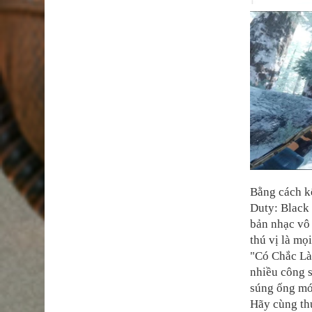
Bằng cách kế
Duty: Black
bản nhạc vô 
thú vị là mọ
"Có Chắc Là
nhiều công s
súng ống mới
Hãy cùng th