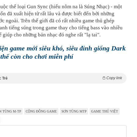
uộc thể loại Gun Sync (hiểu nôm na là Súng Nhạc) - một
ốn đã xuất hiện từ rất lâu và được biết đến bởi những
c ngoài. Trên thế giới đã có rất nhiều game thủ ghép
anh tiếng súng trong game thay cho tiếng bass vào nhiều
 giúp cho những bản nhạc đó nghe rất "lạ tai".
iện game mới siêu khó, siêu đỉnh giống Dark
 thế còn cho chơi miễn phí
Copy link
c Trẻ
N TÙNG M-TP
CỘNG ĐỒNG GAME
SƠN TÙNG MTP
GAME THỦ VIỆT