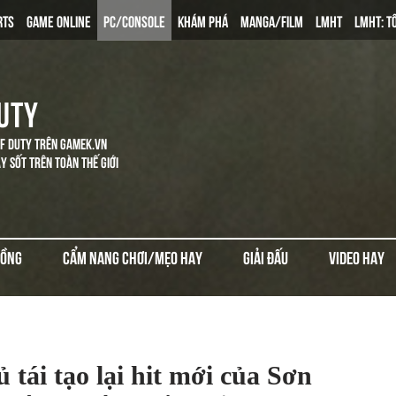
RTS
GAME ONLINE
PC/CONSOLE
KHÁM PHÁ
MANGA/FILM
LMHT
LMHT: T
UTY
OF DUTY TRÊN GAMEK.VN
Y SỐT TRÊN TOÀN THẾ GIỚI
ĐỒNG
CẨM NANG CHƠI/MẸO HAY
GIẢI ĐẤU
VIDEO HAY
 tái tạo lại hit mới của Sơn