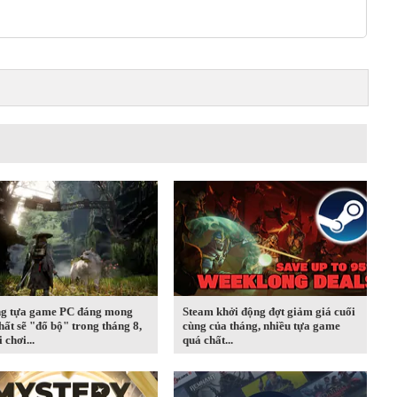
g tựa game PC đáng mong
Steam khởi động đợt giảm giá cuối
hất sẽ "đổ bộ" trong tháng 8,
cùng của tháng, nhiều tựa game
 chơi...
quá chất...