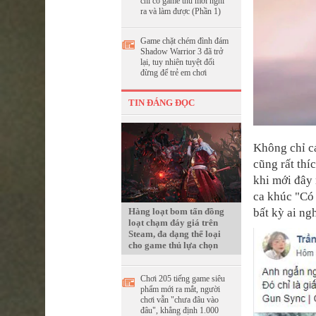
chỉ có game thủ mới nghĩ
ra và làm được (Phần 1)
Game chặt chém đình đám
Shadow Warrior 3 đã trở
lại, tuy nhiên tuyệt đối
đừng để trẻ em chơi
TIN ĐÁNG ĐỌC
Không chỉ c
cũng rất th
khi mới đây
ca khúc "Có
bất kỳ ai ng
Hàng loạt bom tấn đồng
loạt chạm đáy giá trên
Steam, đa dạng thể loại
cho game thủ lựa chọn
Chơi 205 tiếng game siêu
phẩm mới ra mắt, người
chơi vẫn "chưa đâu vào
đâu", khẳng định 1.000