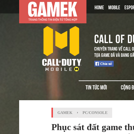
HOME
MOBILE
ESPO
CALL OF D
CHUYÊN TRANG VỀ CALL 
TỰA GAME ĐÃ VÀ ĐANG GÂ
TIN TỨC MỚI
CỘNG 
GAMEK
›
PC/CONSOLE
Phục sát đất game thủ