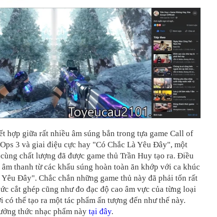
t hợp giữa rất nhiều âm súng bắn trong tựa game Call of
 Ops 3 và giai điệu cực hay "Có Chắc Là Yêu Đây", một
cùng chất lượng đã được game thủ ‎Trần Huy tạo ra. Điều
i âm thanh từ các khẩu súng hoàn toàn ăn khớp với ca khúc
 Yêu Đây". Chắc chắn những game thủ này đã phải tốn rất
ức cắt ghép cũng như đo đạc độ cao âm vực của từng loại
 có thể tạo ra một tác phẩm ấn tượng đến như thế này.
ưởng thức nhạc phẩm này
tại đây
.