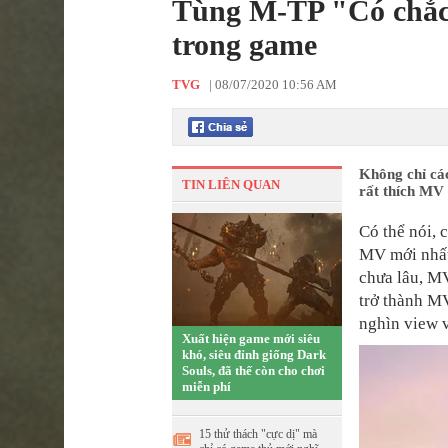
Tùng M-TP "Có chắc 
trong game
TVG
|
08/07/2020 10:56 AM
Không chỉ cá
TIN LIÊN QUAN
rất thích MV
Có thể nói, 
MV mới nhất
chưa lâu, M
trở thành M
nghìn view v
Xuất hiện game mới siêu
khó, siêu đỉnh giống Dark
Souls, đã thế còn cho chơi
miễn phí
15 thử thách "cực dị" mà