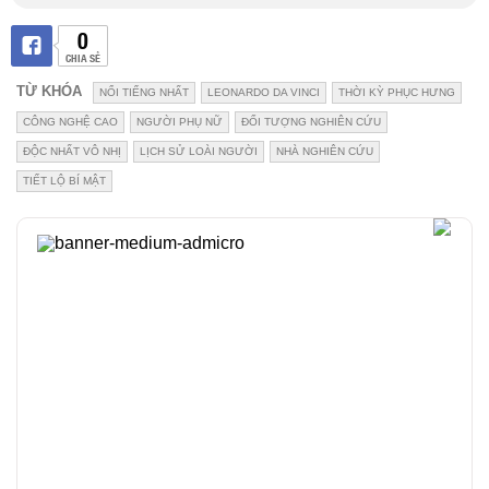
0
CHIA SẺ
TỪ KHÓA
NỔI TIẾNG NHẤT
LEONARDO DA VINCI
THỜI KỲ PHỤC HƯNG
CÔNG NGHỆ CAO
NGƯỜI PHỤ NỮ
ĐỐI TƯỢNG NGHIÊN CỨU
ĐỘC NHẤT VÔ NHỊ
LỊCH SỬ LOÀI NGƯỜI
NHÀ NGHIÊN CỨU
TIẾT LỘ BÍ MẬT