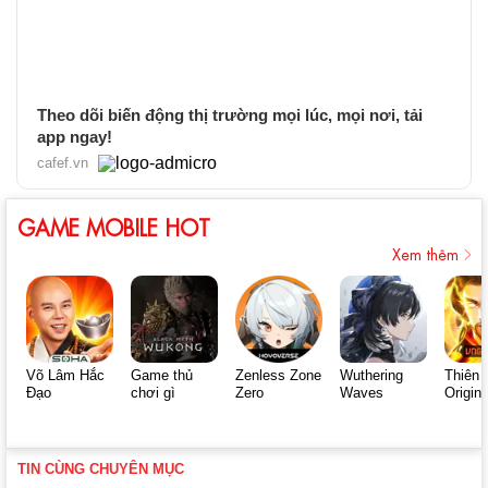
Theo dõi biến động thị trường mọi lúc, mọi nơi, tải
app ngay!
cafef.vn
GAME MOBILE HOT
Xem thêm
Võ Lâm Hắc
Game thủ
Zenless Zone
Wuthering
Thiên 
Đạo
chơi gì
Zero
Waves
Origin
TIN CÙNG CHUYÊN MỤC