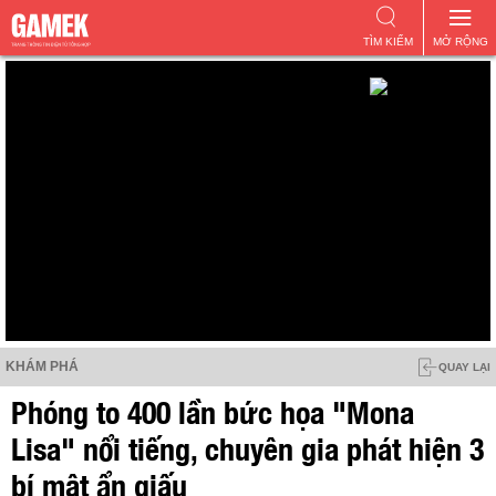
TÌM KIẾM
MỞ RỘNG
KHÁM PHÁ
QUAY LẠI
Phóng to 400 lần bức họa "Mona
Lisa" nổi tiếng, chuyên gia phát hiện 3
bí mật ẩn giấu