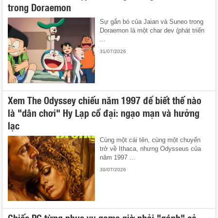
trong Doraemon
Sự gắn bó của Jaian và Suneo trong
Doraemon là một char dev (phát triển
...
31/07/2026
Xem The Odyssey chiếu năm 1997 để biết thế nào
là "dân chơi" Hy Lạp cổ đại: ngạo mạn và hưởng
lạc
Cùng một cái tên, cùng một chuyến
trở về Ithaca, nhưng Odysseus của
năm 1997 ...
30/07/2026
Chiếc PC từng phục vụ game giờ phải "gánh" cả