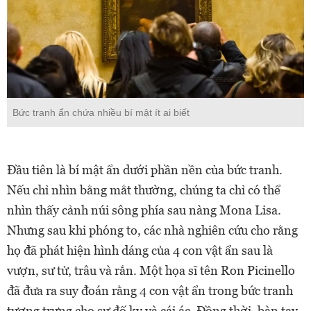
Bức tranh ẩn chứa nhiều bí mật ít ai biết
Đầu tiên là bí mật ẩn dưới phần nền của bức tranh.
Nếu chỉ nhìn bằng mắt thường, chúng ta chỉ có thể
nhìn thấy cảnh núi sông phía sau nàng Mona Lisa.
Nhưng sau khi phóng to, các nhà nghiên cứu cho rằng
họ đã phát hiện hình dáng của 4 con vật ẩn sau là
vượn, sư tử, trâu và rắn. Một họa sĩ tên Ron Picinello
đã đưa ra suy đoán rằng 4 con vật ẩn trong bức tranh
tượng trưng cho sự đố kỵ và cái ác. Đồng thời, bàn tay