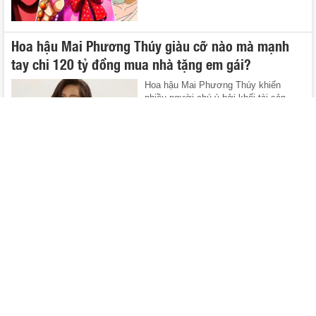
Hoa hậu Mai Phương Thúy giàu cỡ nào mà mạnh
tay chi 120 tỷ đồng mua nhà tặng em gái?
Hoa hậu Mai Phương Thúy khiến
nhiều người chú ý bởi khối tài sản
không ...
05/08/2026
Danh xưng "kỳ tích 1000 năm" dành cho đúng 1
người: Đẹp đến mức sập cả web, chỉ có ở 5% dân
số trái đất
Hoá ra đây chính là nhan sắc 1000
năm mới có 1 lần.
05/08/2026