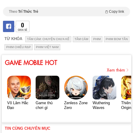
Theo
Trí Thức Trẻ
Copy link
0
CHIA SẺ
TỪ KHÓA
TẤM CÁM: CHUYỆN CHƯA KỂ
TẤM CÁM
PHIM
PHIM BOM TẤN
PHIM CHIẾU RẠP
PHIM VIỆT NAM
GAME MOBILE HOT
Xem thêm
Võ Lâm Hắc
Game thủ
Zenless Zone
Wuthering
Thiên 
Đạo
chơi gì
Zero
Waves
Origin
TIN CÙNG CHUYÊN MỤC