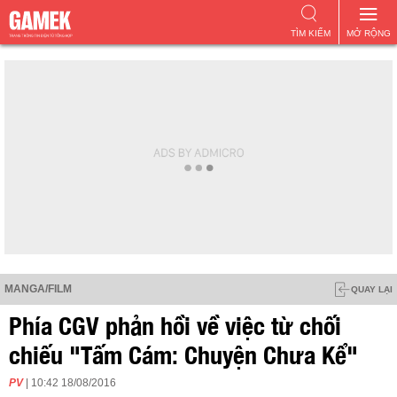
TÌM KIẾM
MỞ RỘNG
MANGA/FILM
QUAY LẠI
Phía CGV phản hồi về việc từ chối
chiếu "Tấm Cám: Chuyện Chưa Kể"
PV
| 10:42 18/08/2016