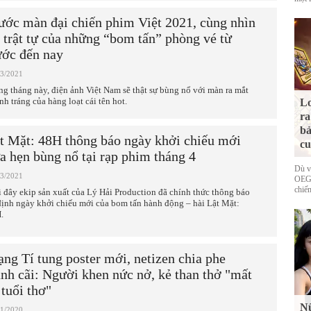
ước màn đại chiến phim Việt 2021, cùng nhìn
i trật tự của những “bom tấn” phòng vé từ
ước đến nay
03/2021
ng tháng này, điện ảnh Việt Nam sẽ thật sự bùng nổ với màn ra mắt
nh tráng của hàng loạt cái tên hot.
Lo
ra
bả
t Mặt: 48H thông báo ngày khởi chiếu mới
cu
a hẹn bùng nổ tại rạp phim tháng 4
Dù v
03/2021
OEG 
chiếm
 đây ekip sản xuất của Lý Hải Production đã chính thức thông báo
định ngày khởi chiếu mới của bom tấn hành động – hài Lật Mặt:
.
ạng Tí tung poster mới, netizen chia phe
anh cãi: Người khen nức nở, kẻ than thở "mất
 tuổi thơ"
Nữ
11/2020