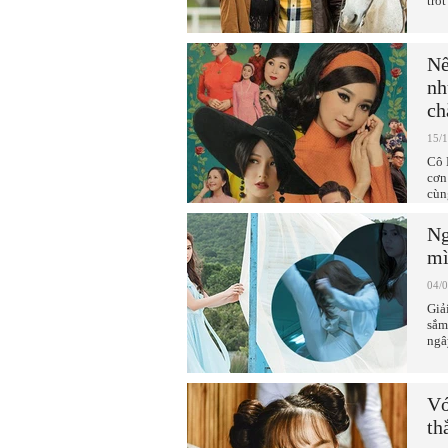
tró
Nế
nh
ch
15/
Cô 
cơn
cùn
Ng
mì
04/
Giả
sắm
ngâ
Vớ
th