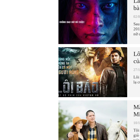
Lầ
bà
02/
Sau
201
nữ 
Lô
củ
27/
Lôi
lạ 
Mặ
Mi
10/
Tội
giả