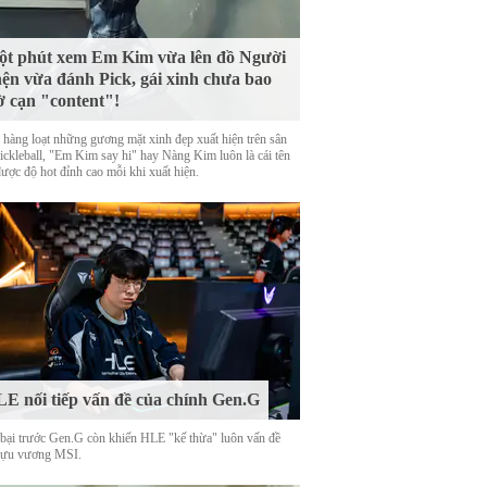
t phút xem Em Kim vừa lên đồ Người
ện vừa đánh Pick, gái xinh chưa bao
ờ cạn "content"!
 hàng loạt những gương mặt xinh đẹp xuất hiện trên sân
Pickleball, "Em Kim say hi" hay Nàng Kim luôn là cái tên
được độ hot đỉnh cao mỗi khi xuất hiện.
E nối tiếp vấn đề của chính Gen.G
 bại trước Gen.G còn khiến HLE "kế thừa" luôn vấn đề
cựu vương MSI.