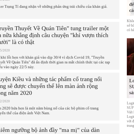
đế
ter Trạng Tí đang nhận về những phản ứng trái chiều của khán giả.
cá
Khôn
sở h
ruyền Thuyết Về Quán Tiên" tung trailer một
có hà
n nữa khẳng định câu chuyện "khỉ vượn thích
ười" là có thật
05/2020
 khi lỗi hẹn với khán giả vào dịp 30/4 vì dịch Covid 19, "Truyền
yết Về Quán Tiên" đã ấn định thời gian ra mắt chính thức tại các rạp
ếu vào ngày 22/5 này.
uyện Kiều và những tác phẩm cổ trang nổi
Lo
ếng sẽ được chuyển thể lên màn ảnh rộng
S
ong năm 2020
sả
02/2020
Logi
SUPE
 2020 hứa hẹn là một năm bùng nổ của các bộ phim cổ trang
Việt
yển thể của điện ảnh Việt Nam.
Logi
với 
trung
iêm ngưỡng bộ ảnh đầy "ma mị" của dàn