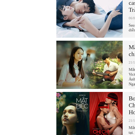
ca
Tr
06/
Sau
diễ
Mắ
ch
21/
Mắt
Vic
Ánh
Ngạ
Bo
Ch
Ho
21/
Mắt
tại.