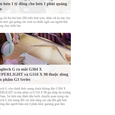
n hơn 1 tỷ đồng cho hơn 1 phút quảng
o
g chỉ thu hút hơn 200 triệu lượt xem, nhân vật ảo này còn
ữu mức giá quảng cáo vượt xa nhiều ngôi sao người thật
ng chục triệu fan.
gitech G ra mắt G304 X
UPERLIGHT và G316 X 98 thuộc dòng
n phẩm G3 Series
tech G vừa chính thức mang chuột không dây G304 X
RLIGHT và bàn phím cơ G316 X 98 gia nhập thị trường
 Nam. Sự kiện này đánh dấu bước chuyển quan trọng của
tech G khi mang đến các tính năng cao cấp đến gần hơn
đông đảo người hâm mộ ở phân khúc gaming gear tầm
.