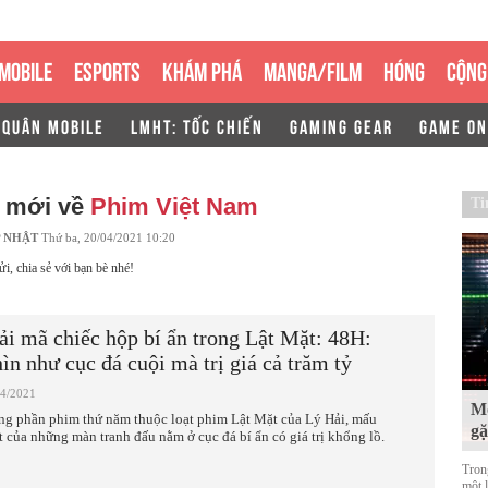
MOBILE
ESPORTS
KHÁM PHÁ
MANGA/FILM
HÓNG
CỘNG
 QUÂN MOBILE
LMHT: TỐC CHIẾN
GAMING GEAR
GAME ON
n mới về
Phim Việt Nam
Ti
 NHẬT
Thứ ba, 20/04/2021 10:20
ửi, chia sẻ với bạn bè nhé!
ải mã chiếc hộp bí ẩn trong Lật Mặt: 48H:
ìn như cục đá cuội mà trị giá cả trăm tỷ
04/2021
Mộ
ng phần phim thứ năm thuộc loạt phim Lật Mặt của Lý Hải, mấu
g
t của những màn tranh đấu nằm ở cục đá bí ẩn có giá trị khổng lồ.
Tron
một 