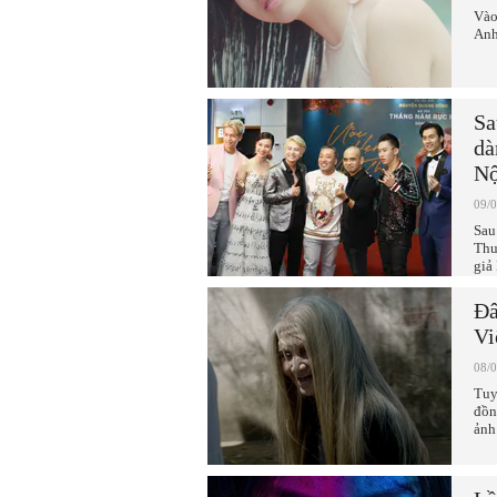
Vào
Anh
Sa
dà
Nộ
09/
Sau
Thu
giả
Đâ
Vi
08/
Tuy
đồn
ảnh