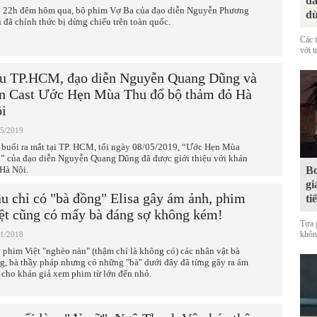
đá
 22h đêm hôm qua, bộ phim Vợ Ba của đạo diễn Nguyễn Phương
dù
 đã chính thức bị dừng chiếu trên toàn quốc.
Các 
với t
u TP.HCM, đạo diễn Nguyễn Quang Dũng và
n Cast Ước Hẹn Mùa Thu đổ bộ thảm đỏ Hà
i
05/2019
 buổi ra mắt tại TP. HCM, tối ngày 08/05/2019, “Ước Hẹn Mùa
” của đạo diễn Nguyễn Quang Dũng đã được giới thiệu với khán
 Hà Nội.
Bo
gi
u chỉ có "bà đồng" Elisa gây ám ảnh, phim
ti
ệt cũng có mấy bà đáng sợ không kém!
Tựa 
không
01/2018
 phim Việt "nghèo nàn" (thậm chí là không có) các nhân vật bà
g, bà thầy pháp nhưng có những "bà" dưới đây đã từng gây ra ám
 cho khán giả xem phim từ lớn đến nhỏ.