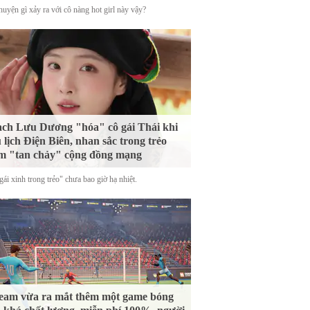
uyện gì xảy ra với cô nàng hot girl này vậy?
ch Lưu Dương "hóa" cô gái Thái khi
 lịch Điện Biên, nhan sắc trong trẻo
m "tan chảy" cộng đồng mạng
ái xinh trong trẻo" chưa bao giờ hạ nhiệt.
eam vừa ra mắt thêm một game bóng