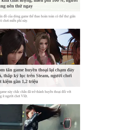
 khá chất lượng, miễn phí 100%, người
ng nên thử ngay
tín đồ của dòng game thể thao hoàn toàn có thể thư giãn
rò chơi miễn phí này.
m tấn game huyền thoại lại chạm đáy
á, thấp kỷ lục trên Steam, người chơi
ết kiệm gần 1,2 triệu
game này chắc chắn đã trở thành huyền thoại đối với
 ít người chơi VIệt.