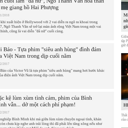
n cuối làm "đả nữ", Ngô Thanh Vân hóa thân
 mẹ giang hồ Hai Phượng
Mộ
01/2018
nh
 khi xuất hiện ở Hollywood với 2 vai diễn ra ngô ra khoai trong
gi
7, Ngô Thanh Vân sẽ trở lại màn ảnh rộng Việt Nam trong một vai
chính, cũng là vai diễn "đả nữ" cuối cùng.
Giữa
tập 
giữ 
i Báo - Tựa phim "siêu anh hùng" đình đám
a Việt Nam trong dịp cuối năm
12/2017
 Báo của Victor Vũ là tựa phim "siêu anh hùng" mang hơi hước khác
của điện ảnh Việt Nam trong dịp cuối năm.
c kệ lùm xùm tình cảm, phim của Bình
nh vẫn... dở một cách phí phạm!
HL
12/2017
Thất
 nghiệp Bình Minh khi mà giữa lùm xùm chuyện ngoại tình, khán
của 
 còn chưa kịp nghe anh trải lòng thì đã phải lên tăng xông nếu như