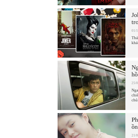
Jo
tr
01/
Thá
khá
Ng
hồ
25/
Nga
chi
chủ
Ph
ồn
21/