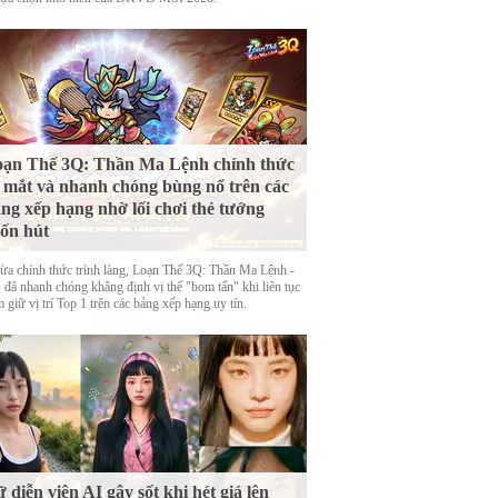
ạn Thế 3Q: Thần Ma Lệnh chính thức
 mắt và nhanh chóng bùng nổ trên các
ng xếp hạng nhờ lối chơi thẻ tướng
ốn hút
ừa chính thức trình làng, Loạn Thế 3Q: Thần Ma Lệnh -
đã nhanh chóng khẳng định vị thế "bom tấn" khi liên tục
 giữ vị trí Top 1 trên các bảng xếp hạng uy tín.
 diễn viên AI gây sốt khi hét giá lên