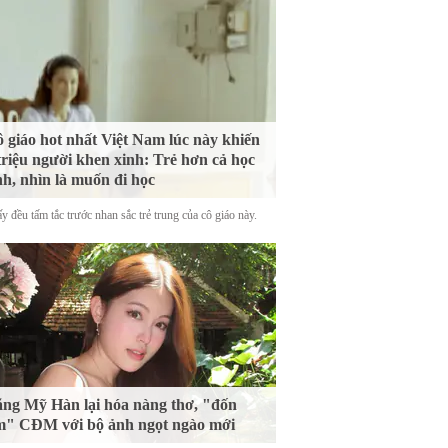
 giáo hot nhất Việt Nam lúc này khiến
triệu người khen xinh: Trẻ hơn cả học
nh, nhìn là muốn đi học
y đều tấm tắc trước nhan sắc trẻ trung của cô giáo này.
ng Mỹ Hàn lại hóa nàng thơ, "đốn
m" CĐM với bộ ảnh ngọt ngào mới