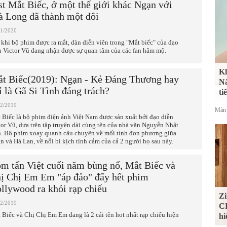
st Mắt Biếc, ở một thế giới khác Ngạn với
à Long đã thành một đôi
01/2020
 khi bộ phim được ra mắt, dàn diễn viên trong "Mắt biếc" của đạo
n Victor Vũ đang nhận được sự quan tâm của các fan hâm mộ.
Kh
t Biếc(2019): Ngạn - Kẻ Đáng Thương hay
Nắ
ỉ là Gã Si Tình đáng trách?
ti
12/2019
Màn 
 Biếc là bộ phim điện ảnh Việt Nam được sản xuất bởi đạo diễn
tor Vũ, dựa trên tập truyện dài cùng tên của nhà văn Nguyễn Nhật
. Bộ phim xoay quanh câu chuyện về mối tình đơn phương giữa
n và Hà Lan, về nỗi bi kịch tình cảm của cả 2 người họ sau này.
m tấn Việt cuối năm bùng nổ, Mắt Biếc và
ị Chị Em Em "áp đảo" đẩy hết phim
llywood ra khỏi rạp chiếu
Zi
12/2019
CĐ
 Biếc và Chị Chị Em Em đang là 2 cái tên hot nhất rạp chiếu hiện
hi