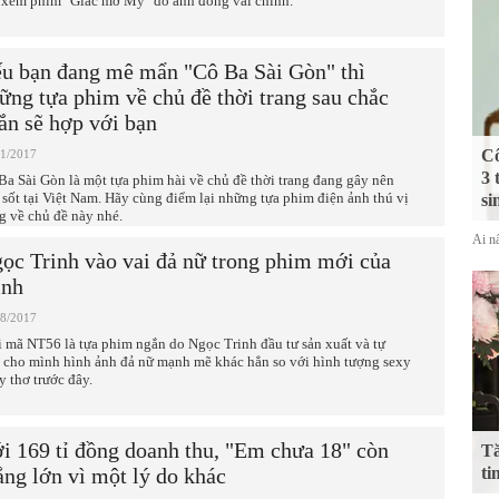
t xem phim "Giấc mơ Mỹ" do anh đóng vai chính.
u bạn đang mê mẩn "Cô Ba Sài Gòn" thì
ững tựa phim về chủ đề thời trang sau chắc
ắn sẽ hợp với bạn
Cô
11/2017
3 
Ba Sài Gòn là một tựa phim hài về chủ đề thời trang đang gây nên
 sốt tại Việt Nam. Hãy cùng điểm lại những tựa phim điện ảnh thú vị
si
g về chủ đề này nhé.
Ai nấ
ọc Trinh vào vai đả nữ trong phim mới của
nh
08/2017
i mã NT56 là tựa phim ngắn do Ngọc Trinh đầu tư sản xuất và tự
 cho mình hình ảnh đả nữ mạnh mẽ khác hẳn so với hình tượng sexy
y thơ trước đây.
i 169 tỉ đồng doanh thu, "Em chưa 18" còn
Tă
ắng lớn vì một lý do khác
ti