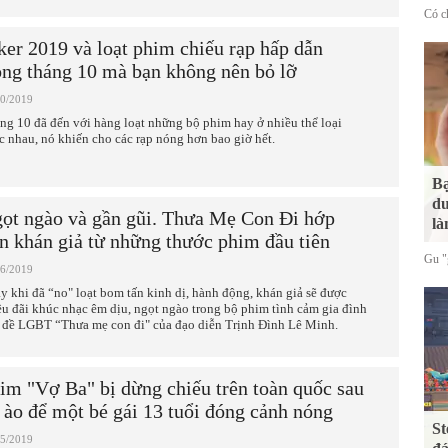
Có ch
ker 2019 và loạt phim chiếu rạp hấp dẫn
ong tháng 10 mà bạn không nên bỏ lỡ
10/2019
ng 10 đã đến với hàng loạt những bộ phim hay ở nhiều thể loại
c nhau, nó khiến cho các rạp nóng hơn bao giờ hết.
Bạ
du
ọt ngào và gần gũi. Thưa Mẹ Con Đi hớp
là
n khán giả từ những thước phim đầu tiên
Gu "g
06/2019
y khi đã “no" loạt bom tấn kinh dị, hành động, khán giả sẽ được
êu đãi khúc nhạc êm dịu, ngọt ngào trong bộ phim tình cảm gia đình
 đề LGBT “Thưa mẹ con đi" của đạo diễn Trịnh Đình Lê Minh.
im "Vợ Ba" bị dừng chiếu trên toàn quốc sau
 ào để một bé gái 13 tuổi đóng cảnh nóng
St
05/2019