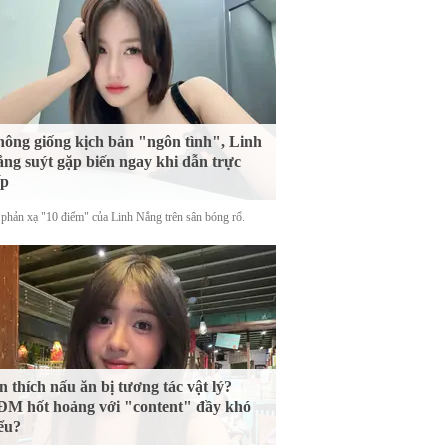
ông giống kịch bản "ngôn tình", Linh
ng suýt gặp biến ngay khi dẫn trực
ếp
phản xạ "10 điểm" của Linh Nắng trên sân bóng rổ.
n thích nấu ăn bị tương tác vật lý?
M hốt hoảng với "content" đầy khó
ểu?