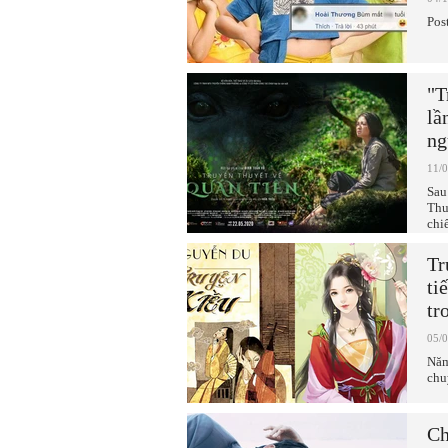
Pos
"T
lầ
ng
11/
Sau
Thu
chi
Tr
ti
tr
05/
Năm
chu
Ch