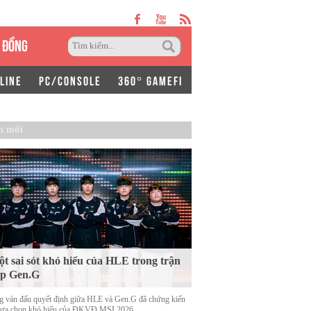
 ĐỒNG
LINE
PC/CONSOLE
360° GAMEFI
n mới
t sai sót khó hiểu của HLE trong trận
ặp Gen.G
g ván đấu quyết định giữa HLE và Gen.G đã chứng kiến
lựa chọn khó hiểu của ĐKVĐ MSI 2026.