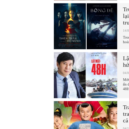
Tr
lạ
tr
14/
Tro
hoà
Lậ
hứ
04/
Mới
ấn 
48H
Tr
tr
cả
04/