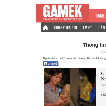
GAME 
GUNNY ORIGIN
LMHT
LIÊN
Thông ti
CẬP
Bạn thích các tin tức trong chủ đề này? Hãy bình luận, g
Gi
Nh
20/
Tro
chố