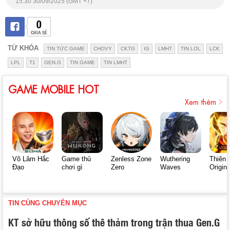
15:30 30/09/2025 (GMT +7)
0
CHIA SẺ
TỪ KHÓA
TIN TỨC GAME
CHOVY
CKTG
IG
LMHT
TIN LOL
LCK
LPL
T1
GEN.G
TIN GAME
TIN LMHT
GAME MOBILE HOT
Xem thêm
Võ Lâm Hắc
Game thủ
Zenless Zone
Wuthering
Thiên 
Đạo
chơi gì
Zero
Waves
Origin
TIN CÙNG CHUYÊN MỤC
KT sở hữu thông số thê thảm trong trận thua Gen.G