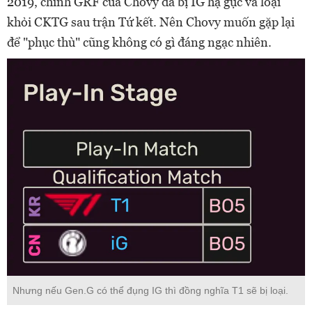
2019, chính GRF của Chovy đã bị IG hạ gục và loại
khỏi CKTG sau trận Tứ kết. Nên Chovy muốn gặp lại
để "phục thù" cũng không có gì đáng ngạc nhiên.
Nhưng nếu Gen.G có thể đụng IG thì đồng nghĩa T1 sẽ bị loại.