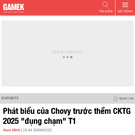
TÌM KIẾM
MỞ RỘNG
ESPORTS
QUAY LẠI
Phát biểu của Chovy trước thềm CKTG
2025 "đụng chạm" T1
Nam Minh
| 16:44 30/09/2025