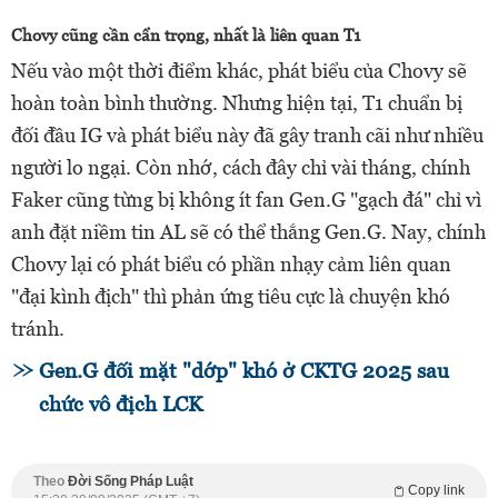
Chovy cũng cần cẩn trọng, nhất là liên quan T1
Nếu vào một thời điểm khác, phát biểu của Chovy sẽ
hoàn toàn bình thường. Nhưng hiện tại, T1 chuẩn bị
đối đầu IG và phát biểu này đã gây tranh cãi như nhiều
người lo ngại. Còn nhớ, cách đây chỉ vài tháng, chính
Faker cũng từng bị không ít fan Gen.G "gạch đá" chỉ vì
anh đặt niềm tin AL sẽ có thể thắng Gen.G. Nay, chính
Chovy lại có phát biểu có phần nhạy cảm liên quan
"đại kình địch" thì phản ứng tiêu cực là chuyện khó
tránh.
Gen.G đối mặt "dớp" khó ở CKTG 2025 sau
chức vô địch LCK
Theo
Đời Sống Pháp Luật
Copy link