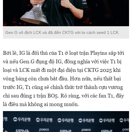
Gen.G vô địch LCK và đã đến CKTG với tư cách seed 1 LCK.
Bởi lẽ, IG là đối thủ của T1 ở loạt trận Playins sắp tới
và nếu Gen.G đụng độ IG, đồng nghĩa với việc T1 bị
loại và LCK mất đi một đại diện tại CKTG 2025 khi
vòng bảng còn chưa bắt đầu. Hơn nữa, nếu thất bại
trước IG, T1 cũng sẽ chính thức trở thành cựu vương
chỉ sau đúng 1 trận BO5. Rõ ràng, với các fan T1, đây
là điều mà không ai mong muốn.