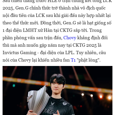
Sau chiến thắng trước HLE ở trận chung kết tổng LCK
2025, Gen.G chính thức trở thành nhà vô địch quốc
nội đầu tiên của LCK sau khi giải đấu này hợp nhất lại
theo thể thức mới. Đồng thời, Gen.G sẽ là hạt giống số
1 đại diện LMHT xứ Hàn tại CKTG sắp tới. Trong
phần phỏng vấn sau trận đấu,
Chovy
khẳng định đối
thủ mà anh muốn gặp năm nay tại CKTG 2025 là
Invictus Gaming - đại diện của LPL. Tuy nhiên, câu
nói của Chovy lại khiến nhiều fan
T1
"phật lòng".