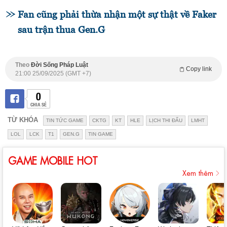
Fan cũng phải thừa nhận một sự thật về Faker
sau trận thua Gen.G
Theo
Đời Sống Pháp Luật
Copy link
21:00 25/09/2025 (GMT +7)
0
CHIA SẺ
TỪ KHÓA
TIN TỨC GAME
CKTG
KT
HLE
LỊCH THI ĐẤU
LMHT
LOL
LCK
T1
GEN.G
TIN GAME
GAME MOBILE HOT
Xem thêm