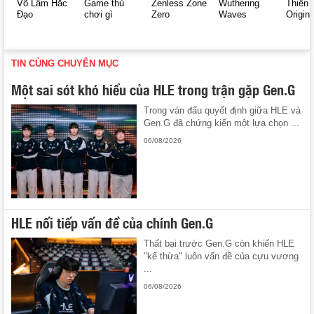
Võ Lâm Hắc
Game thủ
Zenless Zone
Wuthering
Thiên 
Đạo
chơi gì
Zero
Waves
Origin
TIN CÙNG CHUYÊN MỤC
Một sai sót khó hiểu của HLE trong trận gặp Gen.G
Trong ván đấu quyết định giữa HLE và
Gen.G đã chứng kiến một lựa chọn ...
06/08/2026
HLE nối tiếp vấn đề của chính Gen.G
Thất bại trước Gen.G còn khiến HLE
"kế thừa" luôn vấn đề của cựu vương
...
06/08/2026