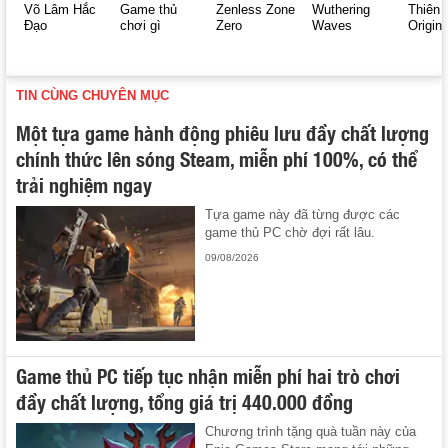
Võ Lâm Hắc
Game thủ
Zenless Zone
Wuthering
Thiên 
Đạo
chơi gì
Zero
Waves
Origin
TIN CÙNG CHUYÊN MỤC
Một tựa game hành động phiêu lưu đầy chất lượng
chính thức lên sóng Steam, miễn phí 100%, có thể
trải nghiệm ngay
Tựa game này đã từng được các
game thủ PC chờ đợi rất lâu.
09/08/2026
Game thủ PC tiếp tục nhận miễn phí hai trò chơi
đầy chất lượng, tổng giá trị 440.000 đồng
Chương trình tặng quà tuần này của