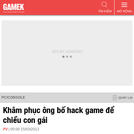
TÌM KIẾM
MỞ RỘNG
PC/CONSOLE
QUAY LẠI
Khâm phục ông bố hack game để
chiều con gái
PV
| 00:00 15/03/2013