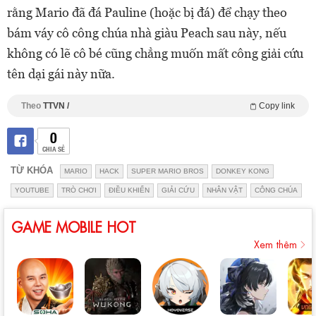
rằng Mario đã đá Pauline (hoặc bị đá) để chạy theo
bám váy cô công chúa nhà giàu Peach sau này, nếu
không có lẽ cô bé cũng chẳng muốn mất công giải cứu
tên dại gái này nữa.
Theo
TTVN /
Copy link
0
CHIA SẺ
TỪ KHÓA
MARIO
HACK
SUPER MARIO BROS
DONKEY KONG
YOUTUBE
TRÒ CHƠI
ĐIỀU KHIỂN
GIẢI CỨU
NHÂN VẬT
CÔNG CHÚA
GAME MOBILE HOT
Xem thêm