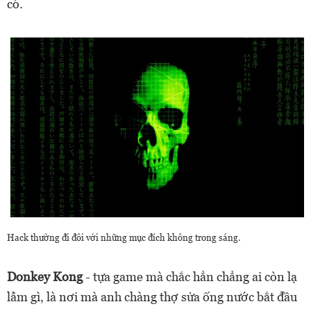
có.
Hack thường đi đôi với những mục đích không trong sáng.
Donkey Kong
- tựa game mà chắc hẳn chẳng ai còn lạ
lẫm gì, là nơi mà anh chàng thợ sửa ống nước bắt đầu