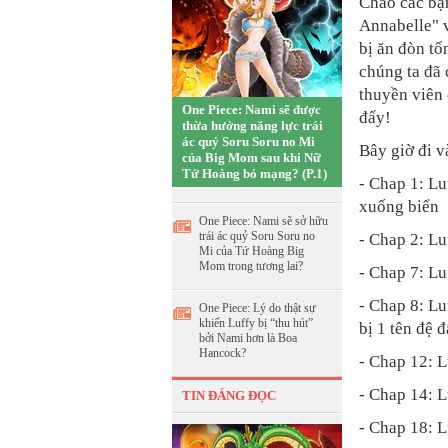
Chào các bạn
Annabelle" v
bị ăn đòn tổ
chúng ta đã 
thuyền viên
One Piece: Nami sẽ được
đấy!
thừa hưởng năng lực trái
ác quỷ Soru Soru no Mi
Bây giờ đi và
của Big Mom sau khi Nữ
Tứ Hoàng bỏ mạng? (P.1)
- Chap 1: L
xuống biển
One Piece: Nami sẽ sở hữu
trái ác quỷ Soru Soru no
- Chap 2: Lu
Mi của Tứ Hoàng Big
Mom trong tương lai?
- Chap 7: L
- Chap 8: Lu
One Piece: Lý do thật sự
khiến Luffy bị “thu hút”
bị 1 tên đệ 
bởi Nami hơn là Boa
Hancock?
- Chap 12: L
- Chap 14: L
TIN ĐÁNG ĐỌC
- Chap 18: 