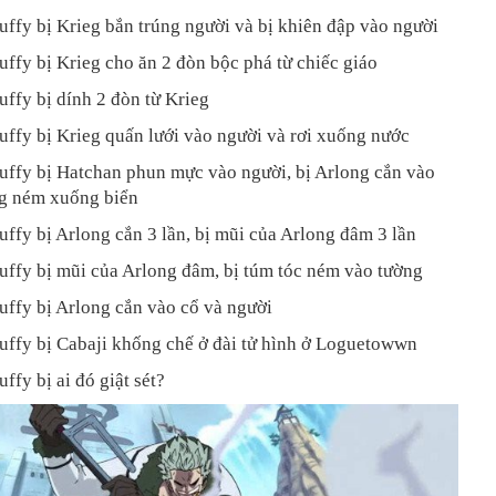
uffy bị Krieg bắn trúng người và bị khiên đập vào người
uffy bị Krieg cho ăn 2 đòn bộc phá từ chiếc giáo
uffy bị dính 2 đòn từ Krieg
uffy bị Krieg quấn lưới vào người và rơi xuống nước
uffy bị Hatchan phun mực vào người, bị Arlong cắn vào
ng ném xuống biển
uffy bị Arlong cắn 3 lần, bị mũi của Arlong đâm 3 lần
uffy bị mũi của Arlong đâm, bị túm tóc ném vào tường
uffy bị Arlong cắn vào cổ và người
uffy bị Cabaji khống chế ở đài tử hình ở Loguetowwn
ffy bị ai đó giật sét?