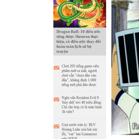
Dragon Ball: 10 điều ước
từng được Shenron thực
hiện, có điều ước thay đổi
hoàn toàn lịch sử bộ
truyện
Chơi 205 tiếng game siêu
phẩm mới ra mắt, người
chơi vẫn "chưa đâu vào
đâu", khẳng định 1.000
tiếng mới phá đảo được
Nghi vấn Resident Evil 9
'hủy diệt' tivi 40 triệu đồng:
Chỉ cần bóp cò là màn hình
'đi viện'!
Giọt nước tràn ly: BLV
Hoàng Luân xóa bài xin
lỗi, "var" fan Gumayusi
trên MXH