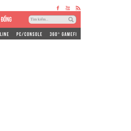
 ĐỒNG
LINE
PC/CONSOLE
360° GAMEFI