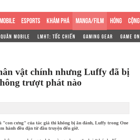
MOBILE
ESPORTS
KHÁM PHÁ
MANGA/FILM
HÓNG
CỘNG
 QUÂN MOBILE
LMHT: TỐC CHIẾN
GAMING GEAR
GAME ON
hân vật chính nhưng Luffy đã bị
không trượt phát nào
 "con cưng" của tác giả thì không bị ăn đánh, Luffy trong One
m hành đều đặn từ đầu truyện đến giờ.