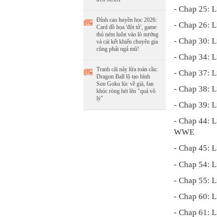
- Chap 25: L
Đỉnh cao huyền học 2026:
- Chap 26: L
Card đồ họa 'đột tử', game
thủ ném luôn vào lò nướng
- Chap 30: L
và cái kết khiến chuyên gia
cũng phải ngả mũ!
- Chap 34: L
Tranh cãi nảy lửa toàn cầu:
- Chap 37: L
Dragon Ball lộ tạo hình
Son Goku lúc về già, fan
- Chap 38: 
khóc ròng hét lên "quá vô
lý"
- Chap 39: 
- Chap 44: L
WWE
- Chap 45: 
- Chap 54: L
- Chap 55: L
- Chap 60: L
- Chap 61: L