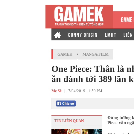
GAME 
GUNNY ORIGIN
LMHT
LIÊN
GAMEK
›
MANGA/FILM
One Piece: Thân là n
ăn đánh tới 389 lần 
Mẹ Sề
|
17/04/2019 11:59 PM
Đừng tưởng là
TIN LIÊN QUAN
Piece vẫn ngậ