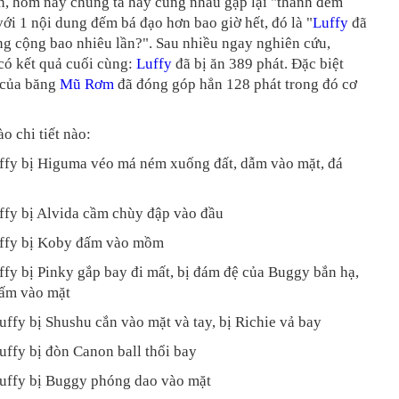
, hôm nay chúng ta hãy cùng nhau gặp lại "
thánh đếm
ới 1 nội dung đếm bá đạo hơn bao giờ hết, đó là "
Luffy
đã
ng cộng bao nhiêu lần?". Sau nhiều ngay nghiên cứu,
có kết quả cuối cùng:
Luffy
đã bị ăn 389 phát. Đặc biệt
 của băng
Mũ Rơm
đã đóng góp hẳn 128 phát trong đó cơ
o chi tiết nào:
uffy bị Higuma véo má ném xuống đất, dẫm vào mặt, đá
ffy bị Alvida cầm chùy đập vào đầu
uffy bị Koby đấm vào mồm
ffy bị Pinky gắp bay đi mất, bị đám đệ của Buggy bắn hạ,
đấm vào mặt
uffy bị Shushu cắn vào mặt và tay, bị Richie vả bay
uffy bị đòn Canon ball thổi bay
Luffy bị Buggy phóng dao vào mặt