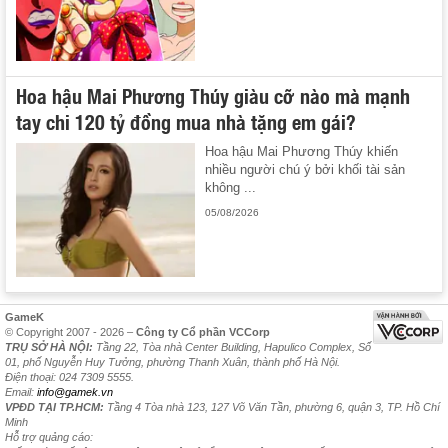
Hoa hậu Mai Phương Thúy giàu cỡ nào mà mạnh
tay chi 120 tỷ đồng mua nhà tặng em gái?
Hoa hậu Mai Phương Thúy khiến
nhiều người chú ý bởi khối tài sản
không ...
05/08/2026
GameK
© Copyright 2007 - 2026 –
Công ty Cổ phần VCCorp
TRỤ SỞ HÀ NỘI:
Tầng 22, Tòa nhà Center Building, Hapulico Complex, Số
01, phố Nguyễn Huy Tưởng, phường Thanh Xuân, thành phố Hà Nội.
Điện thoại: 024 7309 5555.
Email:
info@gamek.vn
VPĐD TẠI TP.HCM:
Tầng 4 Tòa nhà 123, 127 Võ Văn Tần, phường 6, quận 3, TP. Hồ Chí
Minh
Hỗ trợ quảng cáo: