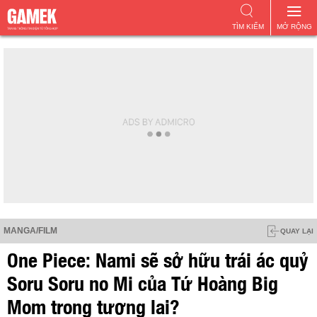
TÌM KIẾM
MỞ RỘNG
MANGA/FILM
QUAY LẠI
One Piece: Nami sẽ sở hữu trái ác quỷ
Soru Soru no Mi của Tứ Hoàng Big
Mom trong tương lai?