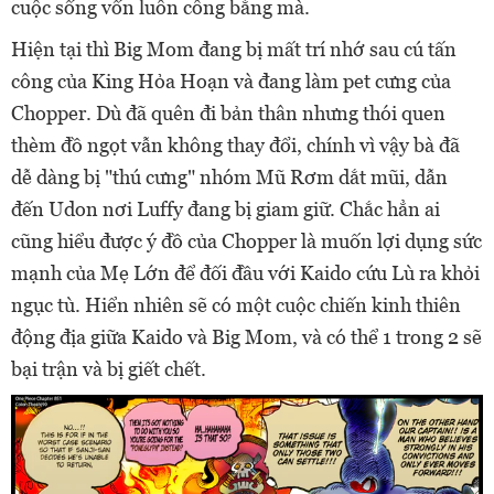
cuộc sống vốn luôn công bằng mà.
Hiện tại thì Big Mom đang bị mất trí nhớ sau cú tấn
công của King Hỏa Hoạn và đang làm pet cưng của
Chopper. Dù đã quên đi bản thân nhưng thói quen
thèm đồ ngọt vẫn không thay đổi, chính vì vậy bà đã
dễ dàng bị "thú cưng" nhóm Mũ Rơm dắt mũi, dẫn
đến Udon nơi Luffy đang bị giam giữ. Chắc hẳn ai
cũng hiểu được ý đồ của Chopper là muốn lợi dụng sức
mạnh của Mẹ Lớn để đối đầu với Kaido cứu Lù ra khỏi
ngục tù. Hiển nhiên sẽ có một cuộc chiến kinh thiên
động địa giữa Kaido và Big Mom, và có thể 1 trong 2 sẽ
bại trận và bị giết chết.