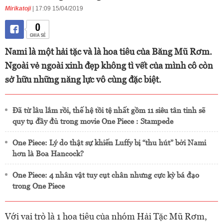
Mirikatoji
| 17:09 15/04/2019
0
CHIA SẺ
Nami là một hải tặc và là hoa tiêu của Băng Mũ Rơm.
Ngoài vẻ ngoài xinh đẹp không tì vết của mình cô còn
sở hữu những năng lực vô cùng đặc biệt.
Đã từ lâu lắm rồi, thế hệ tồi tệ nhất gồm 11 siêu tân tinh sẽ
quy tụ đầy đủ trong movie One Piece : Stampede
One Piece: Lý do thật sự khiến Luffy bị “thu hút” bởi Nami
hơn là Boa Hancock?
One Piece: 4 nhân vật tuy cụt chân nhưng cực kỳ bá đạo
trong One Piece
Với vai trò là 1 hoa tiêu của nhóm Hải Tặc Mũ Rơm,