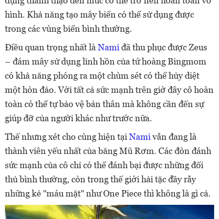
dụng thành thạo đến mức có thể trở nên hoàn toàn vô
hình. Khả năng tạo mây biển có thể sử dụng được
trong các vùng biển bình thường.
Điều quan trọng nhất là
Nami
đã thu phục được Zeus
– đám mây sử dụng linh hồn của tứ hoàng Bingmom
có khả năng phóng ra một chùm sét có thể hủy diệt
một hòn đảo. Với tất cả sức mạnh trên giờ đây cô hoàn
toàn có thể tự bảo vệ bản thân mà không cần đến sự
giúp đỡ của người khác như trước nữa.
Thế nhưng xét cho cùng hiện tại
Nami
vẫn đang là
thành viên yếu nhất của băng Mũ Rơm. Các đòn đánh
sức mạnh của cô chỉ có thể đánh bại được những đối
thủ bình thường, còn trong thế giới hải tặc đầy rẫy
những kẻ "máu mặt" như One Piece thì không là gì cả.