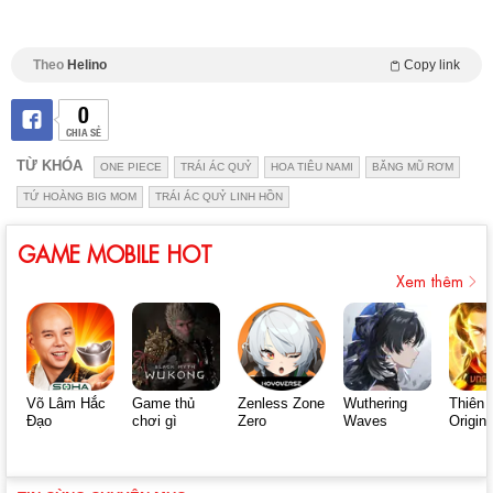
Theo
Helino
Copy link
0
CHIA SẺ
TỪ KHÓA
ONE PIECE
TRÁI ÁC QUỶ
HOA TIÊU NAMI
BĂNG MŨ RƠM
TỨ HOÀNG BIG MOM
TRÁI ÁC QUỶ LINH HỒN
GAME MOBILE HOT
Xem thêm
Võ Lâm Hắc
Game thủ
Zenless Zone
Wuthering
Thiên 
Đạo
chơi gì
Zero
Waves
Origin