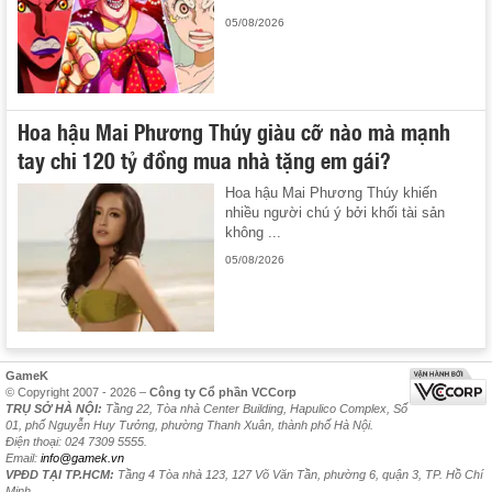
05/08/2026
Hoa hậu Mai Phương Thúy giàu cỡ nào mà mạnh
tay chi 120 tỷ đồng mua nhà tặng em gái?
Hoa hậu Mai Phương Thúy khiến
nhiều người chú ý bởi khối tài sản
không ...
05/08/2026
GameK
© Copyright 2007 - 2026 –
Công ty Cổ phần VCCorp
TRỤ SỞ HÀ NỘI:
Tầng 22, Tòa nhà Center Building, Hapulico Complex, Số
01, phố Nguyễn Huy Tưởng, phường Thanh Xuân, thành phố Hà Nội.
Điện thoại: 024 7309 5555.
Email:
info@gamek.vn
VPĐD TẠI TP.HCM:
Tầng 4 Tòa nhà 123, 127 Võ Văn Tần, phường 6, quận 3, TP. Hồ Chí
Minh