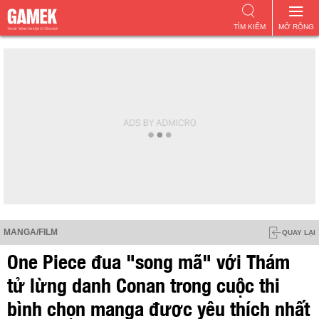
TÌM KIẾM
MỞ RỘNG
MANGA/FILM
QUAY LẠI
One Piece đua "song mã" với Thám
tử lừng danh Conan trong cuộc thi
bình chọn manga được yêu thích nhất