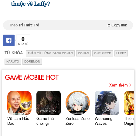
thuộc về Luffy?
Theo
Trí Thức Trẻ
Copy link
0
CHIA SẺ
TỪ KHÓA
THÁM TỬ LỪNG DANH CONAN
CONAN
ONE PIECE
LUFFY
NARUTO
DOREMON
GAME MOBILE HOT
Xem thêm
Võ Lâm Hắc
Game thủ
Zenless Zone
Wuthering
Thiên 
Đạo
chơi gì
Zero
Waves
Origin