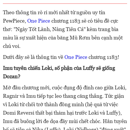
Theo thông tin rò rỉ mới nhất từ nguồn uy tín
PewPiece,
One Piece
chương 1183 sẽ có tiêu đề cực
thơ: "Ngày Tốt Lành, Nàng Tiên Cá" kèm trang bìa
màu là sự xuất hiện của băng Mũ Rơm bên cạnh một
chú voi.
Dưới đây sẽ là thông tin về
One Piece
chương 1183!
Imu tuyên chiến Loki, số phận của Luffy sẽ giống
Dozan?
Mở đầu chương mới, cuộc đụng độ đỉnh cao giữa Loki,
Ragnir và Imu tiếp tục leo thang căng thẳng. Tức giận
vì Loki từ chối trở thành đồng minh (hệ quả từ việc
Domi Reversi thất bại thảm hại trước Loki và Luffy),
Imu đã buông lời đe dọa đầy mùi chết chóc. Hắn tuyên
bố sẽ tiễn cả Nika (Luffy), Loki (Nidhogg) "đăng xuất"