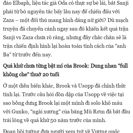
đảo Elbaph, liệu tác giả Oda có thực sự bẻ lái, bắt Sanji
phải từ bỏ nguyên tắc bấy lâu nay để chiến đấu với
Zaza – một đối thủ mang hình dáng nữ giới? Dù mạch
truyện đã chuyển cảnh ngay sau đó khiến kết quả trận
Sanji vs Zaza chưa rõ ràng, nhưng đây chắc chắn sẽ là
trận chiến định hình lại hoàn toàn tính cách của "anh
Ba" từ trước đến nay.
Quá khứ chưa từng bật mí của Brook: Dung nhan "full
không che" thuở 20 tuổi
Ở một diễn biến khác, Brook và Usopp đã chính thức
tỉnh lại. Trước câu hỏi dồn dập của Usopp về việc tại
sao bỗng dưng Brook lại một mình đi solo khô máu
với Gunko, "ngài xương" của băng Mũ Rơm đã bắt đầu
trải lòng về quá khứ 50 năm trước của mình.
Đoạn hồi tưởng đưa người xem trở về Vương quốc