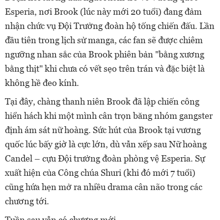
Esperia, nơi Brook (lúc này mới 20 tuổi) đang đảm
nhận chức vụ Đội Trưởng đoàn hộ tống chiến đấu. Lần
đầu tiên trong lịch sử manga, các fan sẽ được chiêm
ngưỡng nhan sắc của Brook phiên bản "bằng xương
bằng thịt" khi chưa có vết sẹo trên trán và đặc biệt là
không hề đeo kính.
Tại đây, chàng thanh niên Brook đã lập chiến công
hiển hách khi một mình cân trọn băng nhóm gangster
định ám sát nữ hoàng. Sức hút của Brook tại vương
quốc lúc bấy giờ là cực lớn, dù vẫn xếp sau Nữ hoàng
Candel – cựu Đội trưởng đoàn phòng vệ Esperia. Sự
xuất hiện của Công chúa Shuri (khi đó mới 7 tuổi)
cũng hứa hẹn mở ra nhiều drama cân não trong các
chương tới.
Tuần sau vẫn có chương mới.