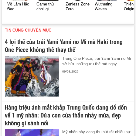
Võ Lâm Hắc
Game thủ
Zenless Zone
Wuthering
Thiên 
Đạo
chơi gì
Zero
Waves
Origin
TIN CÙNG CHUYÊN MỤC
4 lợi thế của trái Yami Yami no Mi mà Haki trong
One Piece không thể thay thế
Trong One Piece, trái Yami Yami no Mi
sở hữu những ưu thế mà ngay ...
09/08/2026
Hàng triệu ánh mắt khắp Trung Quốc đang đổ dồn
về 1 mỹ nhân: Đứa con của thần nhảy múa, đẹp
không gì sánh nổi
Mỹ nhân này đang thu hút rất nhiều sự