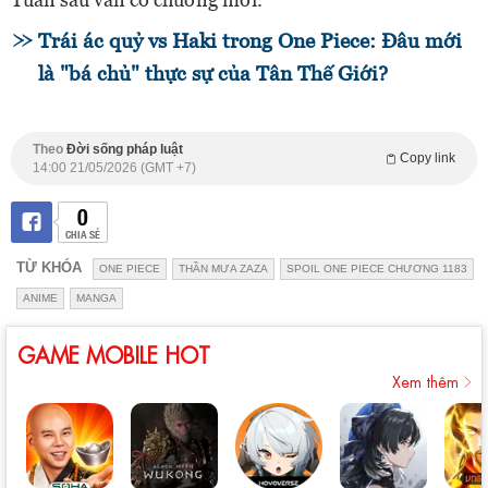
Trái ác quỷ vs Haki trong One Piece: Đâu mới
là "bá chủ" thực sự của Tân Thế Giới?
Theo
Đời sống pháp luật
Copy link
14:00 21/05/2026 (GMT +7)
0
CHIA SẺ
TỪ KHÓA
ONE PIECE
THẦN MƯA ZAZA
SPOIL ONE PIECE CHƯƠNG 1183
ANIME
MANGA
GAME MOBILE HOT
Xem thêm