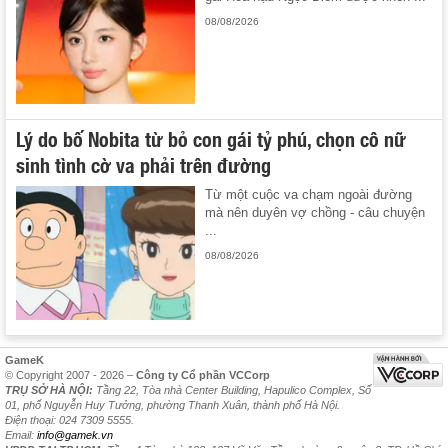
08/08/2026
Lý do bố Nobita từ bỏ con gái tỷ phú, chọn cô nữ
sinh tình cờ va phải trên đường
Từ một cuộc va chạm ngoài đường
mà nên duyên vợ chồng - câu chuyện
...
08/08/2026
GameK
© Copyright 2007 - 2026 –
Công ty Cổ phần VCCorp
TRỤ SỞ HÀ NỘI:
Tầng 22, Tòa nhà Center Building, Hapulico Complex, Số
01, phố Nguyễn Huy Tưởng, phường Thanh Xuân, thành phố Hà Nội.
Điện thoại: 024 7309 5555.
Email:
info@gamek.vn