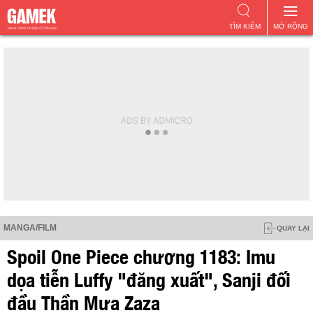
TÌM KIẾM
MỞ RỘNG
MANGA/FILM
QUAY LẠI
Spoil One Piece chương 1183: Imu
dọa tiễn Luffy "đăng xuất", Sanji đối
đầu Thần Mưa Zaza