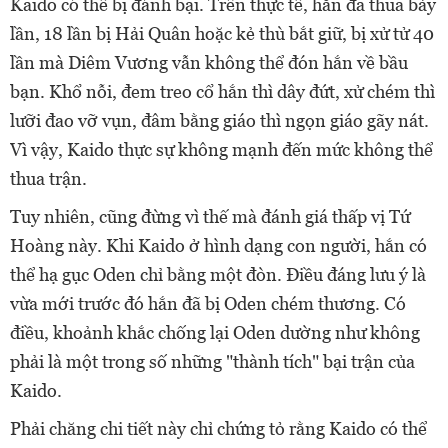
Kaido có thể bị đánh bại. Trên thực tế, hắn đã thua bảy
lần, 18 lần bị Hải Quân hoặc kẻ thù bắt giữ, bị xử tử 40
lần mà Diêm Vương vẫn không thể đón hắn về bầu
bạn. Khổ nỗi, đem treo cổ hắn thì dây đứt, xử chém thì
lưỡi đao vỡ vụn, đâm bằng giáo thì ngọn giáo gãy nát.
Vì vậy, Kaido thực sự không mạnh đến mức không thể
thua trận.
Tuy nhiên, cũng đừng vì thế mà đánh giá thấp vị Tứ
Hoàng này. Khi Kaido ở hình dạng con người, hắn có
thể hạ gục Oden chỉ bằng một đòn. Điều đáng lưu ý là
vừa mới trước đó hắn đã bị Oden chém thương. Có
điều, khoảnh khắc chống lại Oden dường như không
phải là một trong số những "thành tích" bại trận của
Kaido.
Phải chăng chi tiết này chỉ chứng tỏ rằng Kaido có thể