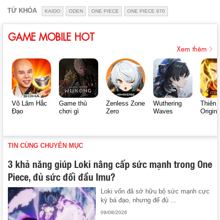
TỪ KHÓA
KAIDO
ODEN
ONE PIECE
ONE PIECE 970
GAME MOBILE HOT
Xem thêm
Võ Lâm Hắc
Game thủ
Zenless Zone
Wuthering
Thiên 
Đạo
chơi gì
Zero
Waves
Origin
TIN CÙNG CHUYÊN MỤC
3 khả năng giúp Loki nâng cấp sức mạnh trong One
Piece, đủ sức đối đầu Imu?
Loki vốn đã sở hữu bộ sức mạnh cực
kỳ bá đạo, nhưng để đủ ...
09/08/2026