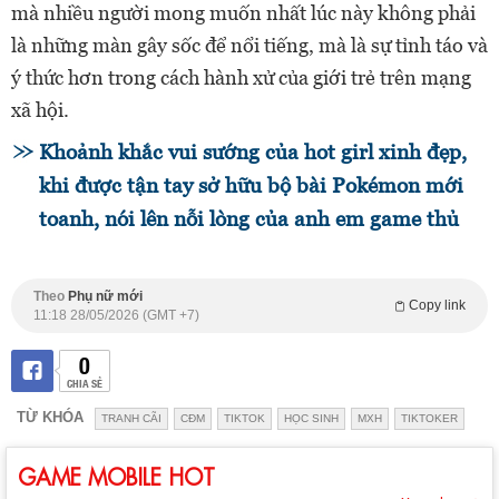
mà nhiều người mong muốn nhất lúc này không phải
là những màn gây sốc để nổi tiếng, mà là sự tỉnh táo và
ý thức hơn trong cách hành xử của giới trẻ trên mạng
xã hội.
Khoảnh khắc vui sướng của hot girl xinh đẹp,
khi được tận tay sở hữu bộ bài Pokémon mới
toanh, nói lên nỗi lòng của anh em game thủ
Theo
Phụ nữ mới
Copy link
11:18 28/05/2026 (GMT +7)
0
CHIA SẺ
TỪ KHÓA
TRANH CÃI
CĐM
TIKTOK
HỌC SINH
MXH
TIKTOKER
GAME MOBILE HOT