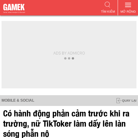
TÌM KIẾM
MỞ RỘNG
MOBILE & SOCIAL
QUAY LẠI
Có hành động phản cảm trước khi ra
trường, nữ TikToker làm dấy lên làn
sóng phẫn nộ