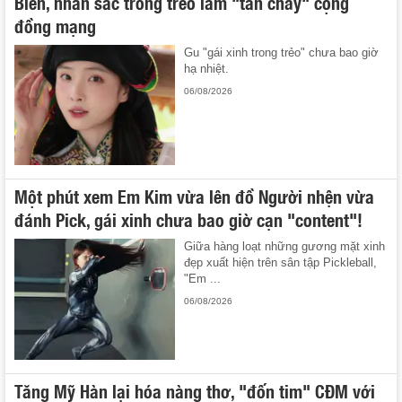
Biên, nhan sắc trong trẻo làm "tan chảy" cộng
đồng mạng
Gu "gái xinh trong trẻo" chưa bao giờ
hạ nhiệt.
06/08/2026
Một phút xem Em Kim vừa lên đồ Người nhện vừa
đánh Pick, gái xinh chưa bao giờ cạn "content"!
Giữa hàng loạt những gương mặt xinh
đẹp xuất hiện trên sân tập Pickleball,
"Em ...
06/08/2026
Tăng Mỹ Hàn lại hóa nàng thơ, "đốn tim" CĐM với