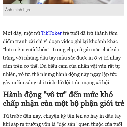
Ảnh minh họa.
Mới đây, một nữ
TikToker
trẻ tuổi đã trở thành tâm
điểm tranh cãi chỉ vì đoạn video ghi lại khoảnh khắc
"lưu niệm cuối khóa". Trong clip, cô gái mặc chiếc áo
trắng với những dấu tay màu sắc được in ở vị trí nhạy
cảm trên cơ thể. Dù biểu cảm của nhân vật vẫn rất tự
nhiên, vô tư, thế nhưng hành động này ngay lập tức
gây ra làn sóng chỉ trích dữ dội trên mạng xã hội.
Hành động "vô tư" đến mức khó
chấp nhận của một bộ phận giới trẻ
Từ trước đến nay, chuyện ký tên lên áo hay in dấu tay
khi sắp ra trường vốn là "đặc sản" quen thuộc của tuổi