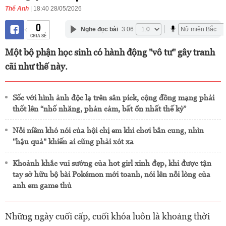
Thế Anh
| 18:40 28/05/2026
0
Nghe đọc bài
3:06
CHIA SẺ
Một bộ phận học sinh có hành động "vô tư" gây tranh
cãi như thế này.
Sốc với hình ảnh độc lạ trên sân pick, cộng đồng mạng phải
thốt lên “nhố nhăng, phản cảm, bất ổn nhất thế kỷ”
Nỗi niềm khó nói của hội chị em khi chơi bắn cung, nhìn
"hậu quả" khiến ai cũng phải xót xa
Khoảnh khắc vui sướng của hot girl xinh đẹp, khi được tận
tay sở hữu bộ bài Pokémon mới toanh, nói lên nỗi lòng của
anh em game thủ
Những ngày cuối cấp, cuối khóa luôn là khoảng thời