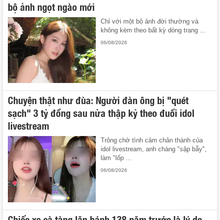
bộ ảnh ngọt ngào mới
Chỉ với một bộ ảnh đời thường và
không kèm theo bất kỳ dòng trạng ...
06/08/2026
Chuyện thật như đùa: Người đàn ông bị "quét
sạch" 3 tỷ đồng sau nửa thập kỷ theo đuổi idol
livestream
Trông chờ tình cảm chân thành của
idol livestream, anh chàng "sập bẫy",
làm "lốp ...
06/08/2026
Chiếc xe cà tàng lăn bánh 138 năm trước là lý do