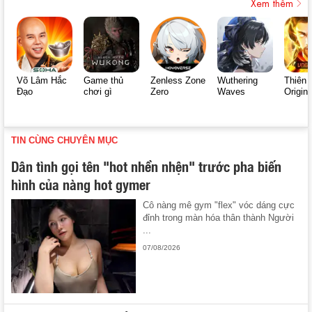
Xem thêm
Võ Lâm Hắc
Game thủ
Zenless Zone
Wuthering
Thiên 
Đạo
chơi gì
Zero
Waves
Origin
TIN CÙNG CHUYÊN MỤC
Dân tình gọi tên "hot nhền nhện" trước pha biến
hình của nàng hot gymer
Cô nàng mê gym "flex" vóc dáng cực
đỉnh trong màn hóa thân thành Người
...
07/08/2026