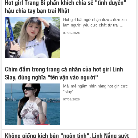
Hot girl Trang Bi phấn khích chia sẻ "tình duyên"
hậu chia tay bạn trai Nhật
Hot girl bất ngờ nhận được đơn xin
làm người yêu cực chất từ trai ...
07/08/2026
Chìm đắm trong trang cá nhân của hot girl Linh
Slay, đúng nghĩa "tên vận vào người"
Mải mê ngắm nhìn nàng hot girl cực
"slay".
07/08/2026
Không giống kịch bản "ngôn tình", Linh Nắng suýt