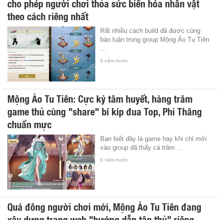
cho phép người chơi thỏa sức biến hóa nhân vật
theo cách riêng nhất
Rất nhiều cách build đã được cùng
bàn luận trong group Mộng Ảo Tu Tiên
...
6 năm trước
Mộng Ảo Tu Tiên: Cực kỳ tâm huyết, hàng trăm
game thủ cùng "share" bí kíp đua Top, Phi Thăng
chuẩn mực
Bạn biết đây là game hay khi chỉ mới
vào group đã thấy cả trăm ...
6 năm trước
Quá đông người chơi mới, Mộng Ảo Tu Tiên đang
xây dựng trang web "hướng dẫn tân thủ" riêng