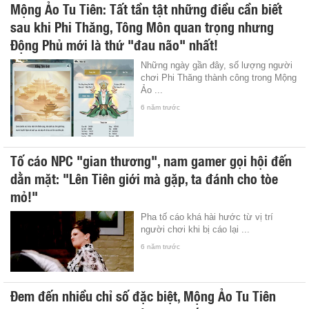
Mộng Ảo Tu Tiên: Tất tần tật những điều cần biết
sau khi Phi Thăng, Tông Môn quan trọng nhưng
Động Phủ mới là thứ "đau não" nhất!
Những ngày gần đây, số lượng người
chơi Phi Thăng thành công trong Mộng
Ảo ...
6 năm trước
Tố cáo NPC "gian thương", nam gamer gọi hội đến
dằn mặt: "Lên Tiên giới mà gặp, ta đánh cho tòe
mỏ!"
Pha tố cáo khá hài hước từ vị trí
người chơi khi bị cáo lại ...
6 năm trước
Đem đến nhiều chỉ số đặc biệt, Mộng Ảo Tu Tiên