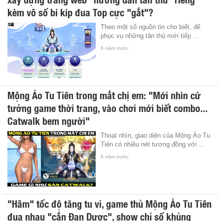
kèm vô số bí kíp đua Top cực "gắt"?
Theo một số nguồn tin cho biết, để
phục vụ những tân thủ mới tiếp ...
6 năm trước
Mộng Ảo Tu Tiên trong mắt chị em: "Mới nhìn cứ
tưởng game thời trang, vào chơi mới biết combo...
Catwalk bem người"
Thoạt nhìn, giao diện của Mộng Ảo Tu
Tiên có nhiều nét tương đồng với ...
6 năm trước
"Hãm" tốc độ tăng tu vi, game thủ Mộng Ảo Tu Tiên
đua nhau "cắn Đan Dược", show chỉ số khủng