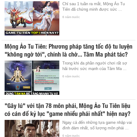
Chỉ sau 1 tuần ra mắt, Mộng Ảo Tu
Tiên đã chứng minh được sức ...
6 năm trước
Mộng Ảo Tu Tiên: Phương pháp tăng tốc độ tu luyện
"không ngờ tới", chính là chờ... Tâm Ma phát tác?
Trong khi đa phần người chơi rất sợ
hãi trước sức mạnh của Tâm Ma ...
6 năm trước
"Gây lú" với tận 78 môn phái, Mộng Ảo Tu Tiên liệu
có cán đổ kỷ lục "game nhiều phái nhất" hiện nay?
Ngay cả đến những tựa game nhập vai
đình đám nhất, số lượng môn phái ...
6 năm trước