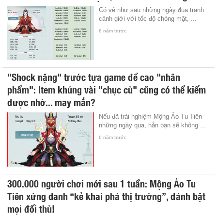
Có vẻ như sau những ngày đua tranh
cảnh giới với tốc độ chóng mặt, ...
6 năm trước
"Shock nặng" trước tựa game đề cao "nhân
phẩm": Item khủng vài "chục củ" cũng có thể kiếm
được nhờ... may mắn?
Nếu đã trải nghiệm Mộng Ảo Tu Tiên
những ngày qua, hẳn bạn sẽ không ...
6 năm trước
300.000 người chơi mới sau 1 tuần: Mộng Ảo Tu
Tiên xứng danh “kẻ khai phá thị trường”, đánh bật
mọi đối thủ!