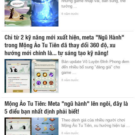
những game nhập vai, bắn súng, thẻ
tướng ...
6 năm trước
Chỉ từ 2 kỹ năng mới xuất hiện, meta "Ngũ Hành"
trong Mộng Ảo Tu Tiên đã thay đổi 360 độ, xu
hướng mới chính là... tự sáng tạo kỹ năng!
Bản update Võ Luyện Đỉnh Phong đem
đến nhiều bổ sung "đáng giá" cho
game ...
6 năm trước
Mộng Ảo Tu Tiên: Meta "ngũ hành" lên ngôi, đây là
5 điều bạn nhất định phải biết!
Theo đánh giá của nhiều người chơi
Mộng Ảo Tu Tiên, xu hướng hiện tại ...
6 năm trước